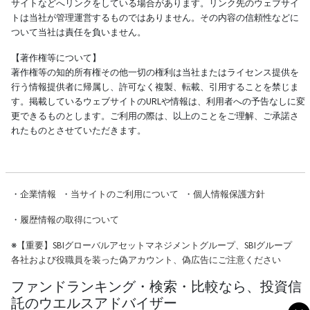
サイトなどへリンクをしている場合があります。リンク先のウェブサイ
トは当社が管理運営するものではありません。その内容の信頼性などに
ついて当社は責任を負いません。
【著作権等について】
著作権等の知的所有権その他一切の権利は当社またはライセンス提供を
行う情報提供者に帰属し、許可なく複製、転載、引用することを禁じま
す。掲載しているウェブサイトのURLや情報は、利用者への予告なしに変
更できるものとします。ご利用の際は、以上のことをご理解、ご承諾さ
れたものとさせていただきます。
・
企業情報
・
当サイトのご利用について
・
個人情報保護方針
・
履歴情報の取得について
※
【重要】SBIグローバルアセットマネジメントグループ、SBIグループ
各社および役職員を装った偽アカウント、偽広告にご注意ください
ファンドランキング・検索・比較なら、投資信
託のウエルスアドバイザー