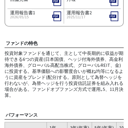
運用報告書1
運用報告書2
2026/05/15
2025/11/17
ファンドの特色
投資対象ファンドを通じて、主として中長期的に収益が期
待できる6つの資産(日本国債、ヘッジ付海外債券、高金利
海外債券、グローバル高配当株式、グローバルREIT、金)
に投資する。基準価額への影響度合いが概ね均等になるよ
うに資産をブレンド(配分)する。原則として為替ヘッジを
行わないが、為替ヘッジを行う投資信託証券を組み入れる
場合がある。ファンドオブファンズ方式で運用｡5、11月決
算。
パフォーマンス
1年
3年(年率)
5年(年率)
10