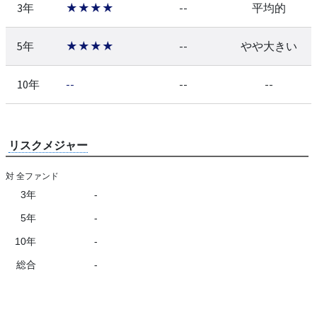
3年
★★★★
--
平均的
5年
★★★★
--
やや大きい
10年
--
--
--
リスクメジャー
対 全ファンド
3年
-
5年
-
10年
-
総合
-