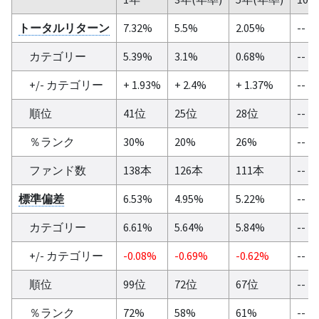
トータルリターン
7.32%
5.5%
2.05%
--
カテゴリー
5.39%
3.1%
0.68%
--
+/- カテゴリー
+ 1.93%
+ 2.4%
+ 1.37%
--
順位
41位
25位
28位
--
％ランク
30%
20%
26%
--
ファンド数
138本
126本
111本
--
標準偏差
6.53%
4.95%
5.22%
--
カテゴリー
6.61%
5.64%
5.84%
--
+/- カテゴリー
-0.08%
-0.69%
-0.62%
--
順位
99位
72位
67位
--
％ランク
72%
58%
61%
--