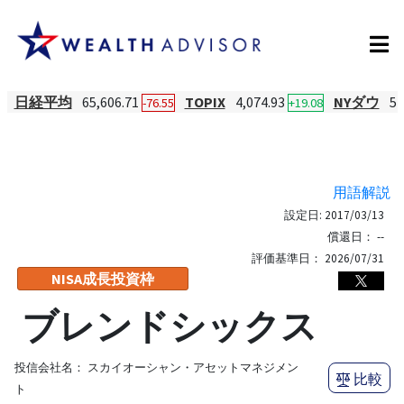
日経平均
65,606.71
TOPIX
4,074.93
NYダウ
54
-76.55
+19.08
用語解説
設定日:
2017/03/13
償還日：
--
評価基準日：
2026/07/31
NISA成長投資枠
ブレンドシックス
投信会社名：
スカイオーシャン・アセットマネジメン
比較
ト