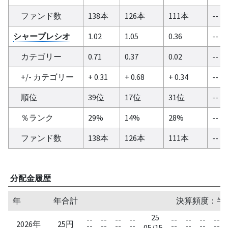
ファンド数
138本
126本
111本
--
シャープレシオ
1.02
1.05
0.36
--
カテゴリー
0.71
0.37
0.02
--
+/- カテゴリー
+ 0.31
+ 0.68
+ 0.34
--
順位
39位
17位
31位
--
％ランク
29%
14%
28%
--
ファンド数
138本
126本
111本
--
分配金履歴
年
年合計
決算頻度：半
25
--
--
--
--
--
--
--
--
2026年
25円
--
--
--
--
--
--
--
--
05/15