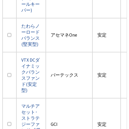
ールキー
パー)
たわらノ
ーロード
アセマネOne
安定
バランス
(堅実型)
VTX DCダ
イナミッ
クバラン
バーテックス
安定
スファン
ド(安定
型)
マルチア
セット･
ストラテ
ジーファ
GCI
安定