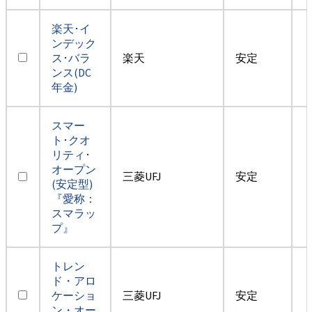
楽天･イ
ンデック
ス･バラ
楽天
安定
ンス(DC
年金)
スマー
ト･クオ
リティ･
オープン
三菱UFJ
安定
(安定型)
『愛称：
スマラッ
プ』
トレン
ド・アロ
ケーショ
三菱UFJ
安定
ン・オー