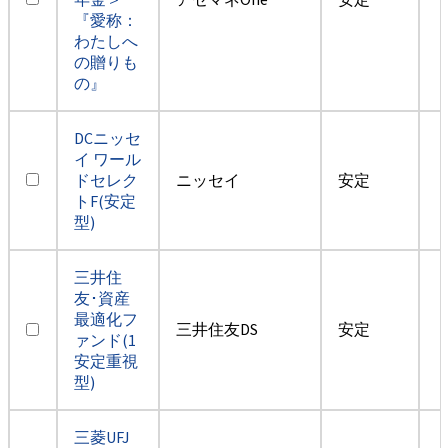
『愛称：
わたしへ
の贈りも
の』
DCニッセ
イ ワール
ドセレク
ニッセイ
安定
トF(安定
型)
三井住
友･資産
最適化フ
三井住友DS
安定
ァンド(1
安定重視
型)
三菱UFJ