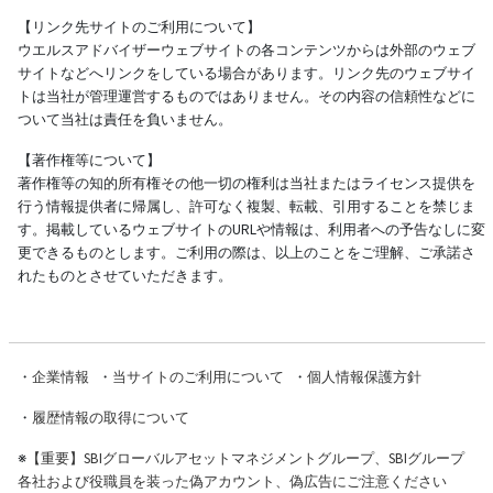
【リンク先サイトのご利用について】
ウエルスアドバイザーウェブサイトの各コンテンツからは外部のウェブ
サイトなどへリンクをしている場合があります。リンク先のウェブサイ
トは当社が管理運営するものではありません。その内容の信頼性などに
ついて当社は責任を負いません。
【著作権等について】
著作権等の知的所有権その他一切の権利は当社またはライセンス提供を
行う情報提供者に帰属し、許可なく複製、転載、引用することを禁じま
す。掲載しているウェブサイトのURLや情報は、利用者への予告なしに変
更できるものとします。ご利用の際は、以上のことをご理解、ご承諾さ
れたものとさせていただきます。
・
企業情報
・
当サイトのご利用について
・
個人情報保護方針
・
履歴情報の取得について
※
【重要】SBIグローバルアセットマネジメントグループ、SBIグループ
各社および役職員を装った偽アカウント、偽広告にご注意ください