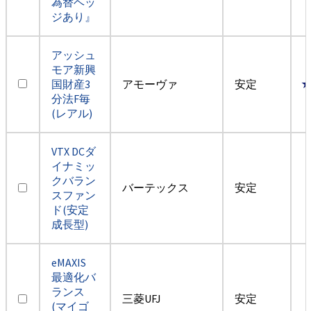
為替ヘッ
ジあり』
アッシュ
モア新興
国財産3
アモーヴァ
安定
分法F毎
(レアル)
VTX DCダ
イナミッ
クバラン
バーテックス
安定
スファン
ド(安定
成長型)
eMAXIS
最適化バ
ランス
三菱UFJ
安定
(マイゴ