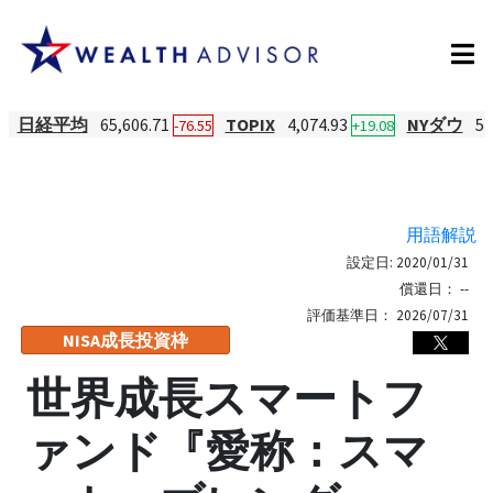
日経平均
65,606.71
TOPIX
4,074.93
NYダウ
54
-76.55
+19.08
用語解説
設定日:
2020/01/31
償還日：
--
評価基準日：
2026/07/31
NISA成長投資枠
世界成長スマートフ
ァンド『愛称：スマ