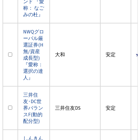
ンド 『愛
称： なご
みの杜』
NWQグロ
ーバル厳
選証券(H
無/資産
大和
安定
成長型)
『愛称：
選択の達
人』
三井住
友･DC世
界バラン
三井住友DS
安定
スF(動的
配分型)
しんきん