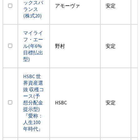
ックスバ
アモーヴァ
安定
ランス
(株式20)
マイライ
フ・エー
ル(年6%
野村
安定
目標払出
型)
HSBC 世
界資産選
抜 収穫コ
ース(予
想分配金
HSBC
安定
提示型)
『愛称：
人生100
年時代』