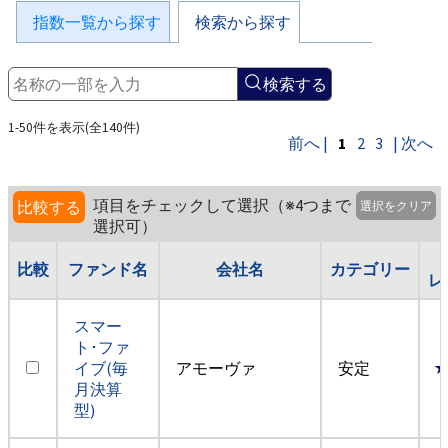
指数一覧から探す
検索から探す
検索する
1-50件を表示(全140件)
前へ |
1
2
3
| 次へ
項目をチェックして選択（※4つまで
比較する
選択をクリア
選択可）
比較
ファンド名
会社名
カテゴリー
レ
スマー
ト･ファ
イブ(毎
アモーヴァ
安定
月決算
型)