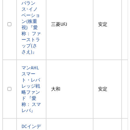
バラン
ス･イノ
ベーショ
ン(株重
三菱UFJ
安定
視) 『愛
称： ファ
ーストラ
ップ(さ
さえ)』
マンAHL
スマー
ト・レバ
レッジ戦
大和
安定
略ファン
ド 『愛
称： スマ
レバ』
DCインデ