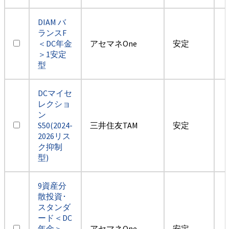
DIAM バ
ランスF
＜DC年金
アセマネOne
安定
＞1安定
型
DCマイセ
レクショ
ン
S50(2024-
三井住友TAM
安定
2026リス
ク抑制
型)
9資産分
散投資･
スタンダ
ード＜DC
年金＞
アセマネOne
安定