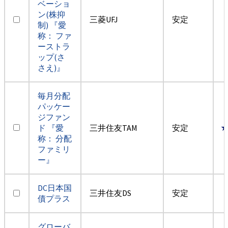
ベーショ
ン(株抑
三菱UFJ
安定
制) 『愛
称： ファ
ーストラ
ップ(さ
さえ)』
毎月分配
パッケー
ジファン
ド 『愛
三井住友TAM
安定
称： 分配
ファミリ
ー』
DC日本国
三井住友DS
安定
債プラス
グローバ