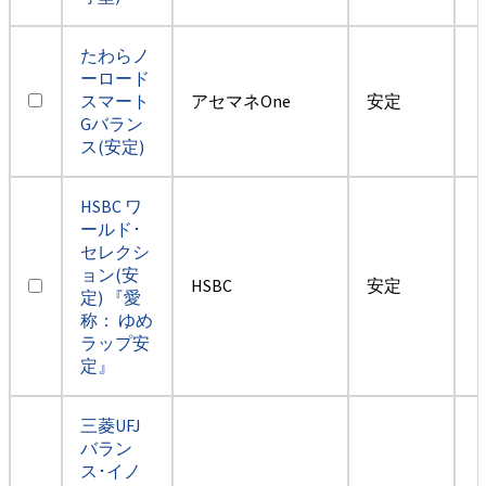
たわらノ
ーロード
スマート
アセマネOne
安定
Gバラン
ス(安定)
HSBC ワ
ールド･
セレクシ
ョン(安
HSBC
安定
定) 『愛
称： ゆめ
ラップ安
定』
三菱UFJ
バラン
ス･イノ