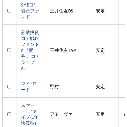
SMBC円
資産ファ
三井住友DS
安定
ンド
分散投資
コア戦略
ファンド
A 『愛
三井住友TAM
安定
称： コア
ラップ
A』
マイ･ロ
野村
安定
ード
スマー
ト･ファ
アモーヴァ
安定
イブ(1年
決算型)