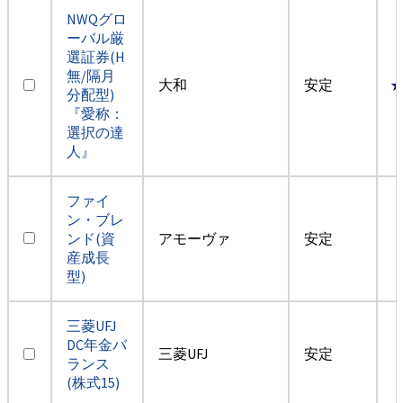
NWQグロ
ーバル厳
選証券(H
無/隔月
大和
安定
分配型)
『愛称：
選択の達
人』
ファイ
ン・ブレ
ンド(資
アモーヴァ
安定
産成長
型)
三菱UFJ
DC年金バ
三菱UFJ
安定
ランス
(株式15)