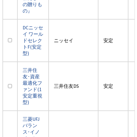
の贈りも
の』
DCニッセ
イ ワール
ドセレク
ニッセイ
安定
トF(安定
型)
三井住
友･資産
最適化フ
三井住友DS
安定
ァンド(1
安定重視
型)
三菱UFJ
バラン
ス･イノ