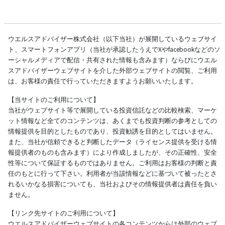
ウエルスアドバイザー株式会社（以下当社）が展開しているウェブサイ
ト、スマートフォンアプリ（当社が承認したうえでXやfacebookなどのソ
ーシャルメディアで配信・共有された情報も含みます）ならびにウエル
スアドバイザーウェブサイトを介した外部ウェブサイトの閲覧、ご利用
は、お客様の責任で行っていただきますようお願いいたします。
【当サイトのご利用について】
当社がウェブサイト等で展開している投資信託などの比較検索、マーケ
ット情報など全てのコンテンツは、あくまでも投資判断の参考としての
情報提供を目的としたものであり、投資勧誘を目的としてはいません。
また、当社が信頼できると判断したデータ（ライセンス提供を受ける情
報提供者のものも含みます）により作成しましたが、その正確性、安全
性等について保証するものではありません。ご利用はお客様の判断と責
任のもとに行って下さい。利用者が当該情報などに基づいて被ったとさ
れるいかなる損害についても、当社およびその情報提供者は責任を負い
ません。
【リンク先サイトのご利用について】
ウエルスアドバイザーウェブサイトの各コンテンツからは外部のウェブ