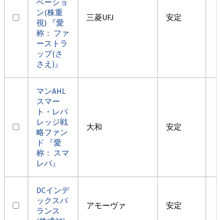
ベーショ
ン(株重
三菱UFJ
安定
視) 『愛
称： ファ
ーストラ
ップ(さ
さえ)』
マンAHL
スマー
ト・レバ
レッジ戦
大和
安定
略ファン
ド 『愛
称： スマ
レバ』
DCインデ
ックスバ
アモーヴァ
安定
ランス