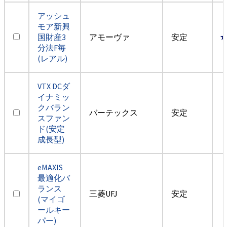
アッシュ
モア新興
国財産3
アモーヴァ
安定
分法F毎
(レアル)
VTX DCダ
イナミッ
クバラン
バーテックス
安定
スファン
ド(安定
成長型)
eMAXIS
最適化バ
ランス
三菱UFJ
安定
(マイゴ
ールキー
パー)