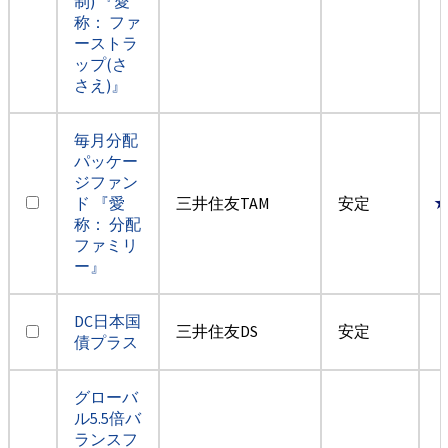
制) 『愛
称： ファ
ーストラ
ップ(さ
さえ)』
毎月分配
パッケー
ジファン
ド 『愛
三井住友TAM
安定
称： 分配
ファミリ
ー』
DC日本国
三井住友DS
安定
債プラス
グローバ
ル5.5倍バ
ランスフ