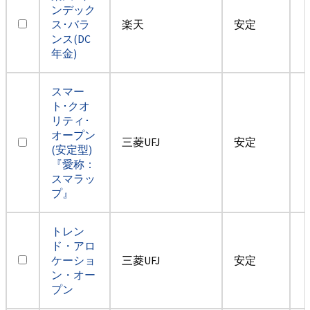
ンデック
ス･バラ
楽天
安定
ンス(DC
年金)
スマー
ト･クオ
リティ･
オープン
三菱UFJ
安定
(安定型)
『愛称：
スマラッ
プ』
トレン
ド・アロ
ケーショ
三菱UFJ
安定
ン・オー
プン