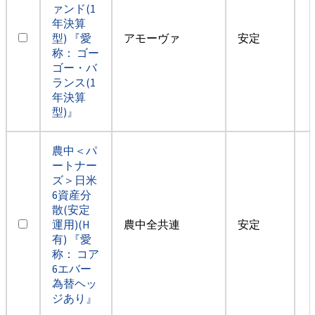
ァンド(1
年決算
型) 『愛
アモーヴァ
安定
称： ゴー
ゴー・バ
ランス(1
年決算
型)』
農中＜パ
ートナー
ズ＞日米
6資産分
散(安定
運用)(H
農中全共連
安定
有) 『愛
称： コア
6エバー
為替ヘッ
ジあり』