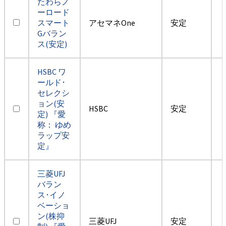
たわらノ
ーロード
スマート
アセマネOne
安定
Gバラン
ス(安定)
HSBC ワ
ールド･
セレクシ
ョン(安
HSBC
安定
定) 『愛
称： ゆめ
ラップ安
定』
三菱UFJ
バラン
ス･イノ
ベーショ
ン(株抑
三菱UFJ
安定