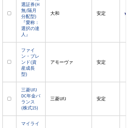
選証券(H
無/隔月
大和
安定
分配型)
『愛称：
選択の達
人』
ファイ
ン・ブレ
ンド(資
アモーヴァ
安定
産成長
型)
三菱UFJ
DC年金バ
三菱UFJ
安定
ランス
(株式15)
マイライ