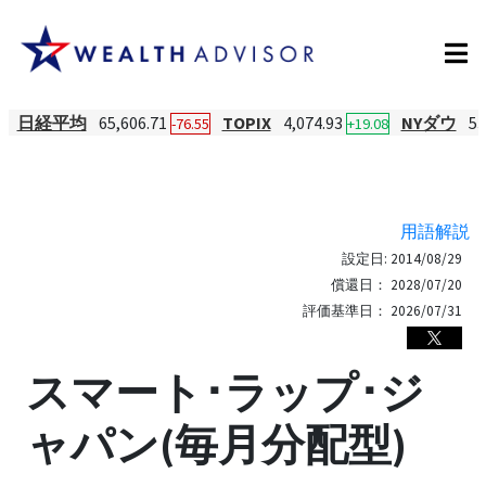
日経平均
65,606.71
TOPIX
4,074.93
NYダウ
53
-76.55
+19.08
用語解説
設定日:
2014/08/29
償還日：
2028/07/20
評価基準日：
2026/07/31
スマート･ラップ･ジ
ャパン(毎月分配型)