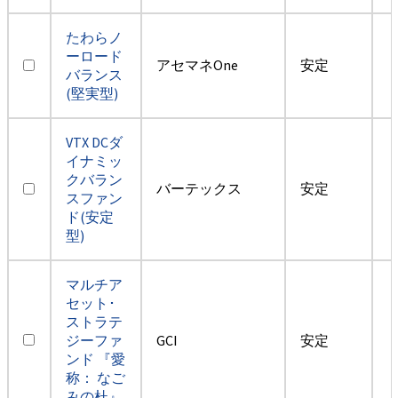
たわらノ
ーロード
アセマネOne
安定
バランス
(堅実型)
VTX DCダ
イナミッ
クバラン
バーテックス
安定
スファン
ド(安定
型)
マルチア
セット･
ストラテ
ジーファ
GCI
安定
ンド 『愛
称： なご
みの杜』