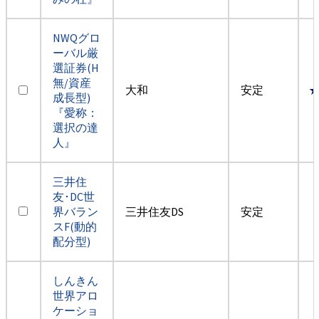
NWQグロ
ーバル厳
選証券(H
無/資産
大和
安定
成長型)
『愛称：
選択の達
人』
三井住
友･DC世
界バラン
三井住友DS
安定
スF(動的
配分型)
しんきん
世界アロ
ケーショ