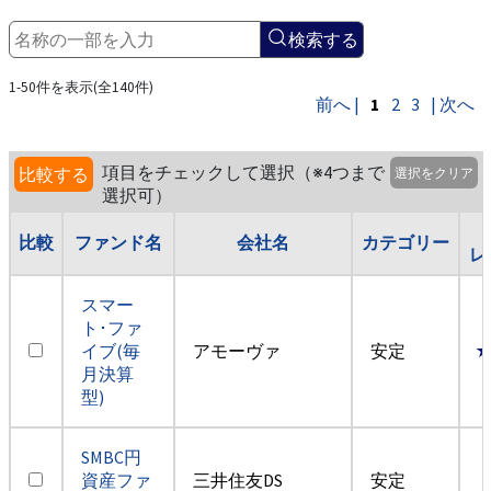
検索する
1-50件を表示(全140件)
前へ |
1
2
3
| 次へ
項目をチェックして選択（※4つまで
比較する
選択をクリア
選択可）
比較
ファンド名
会社名
カテゴリー
レ
スマー
ト･ファ
イブ(毎
アモーヴァ
安定
月決算
型)
SMBC円
資産ファ
三井住友DS
安定