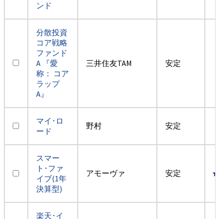
ンド
分散投資
コア戦略
ファンド
A 『愛
三井住友TAM
安定
称： コア
ラップ
A』
マイ･ロ
野村
安定
ード
スマー
ト･ファ
アモーヴァ
安定
イブ(1年
決算型)
楽天･イ