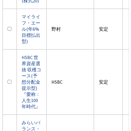
(株式20)
マイライ
フ・エー
ル(年6%
野村
安定
目標払出
型)
HSBC 世
界資産選
抜 収穫コ
ース(予
想分配金
HSBC
安定
提示型)
『愛称：
人生100
年時代』
みらいバ
ランス・