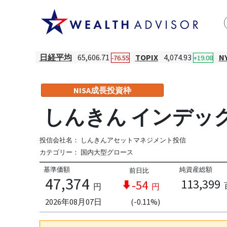
日経平均
65,606.71
TOPIX
4,074.93
N
-76.55
+19.08
NISA成長投資枠
しんきん インデック
投信会社名：
しんきんアセットマネジメント投信
カテゴリー：
国内大型グロース
基準価額
純資産総額
前日比
47,374
113,399
-54
円
円
2026年08月07日
(-0.11%)