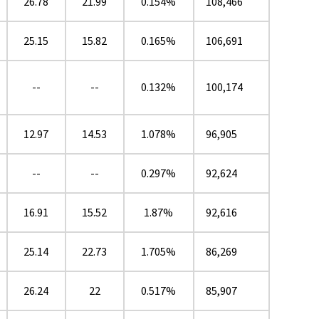
26.78
21.99
0.154%
108,466
25.15
15.82
0.165%
106,691
--
--
0.132%
100,174
12.97
14.53
1.078%
96,905
--
--
0.297%
92,624
16.91
15.52
1.87%
92,616
25.14
22.73
1.705%
86,269
26.24
22
0.517%
85,907