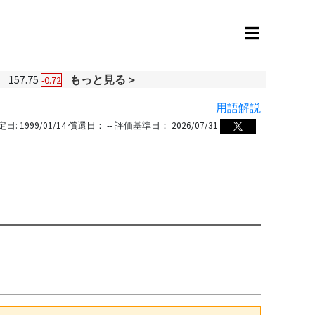
円
157.75
もっと見る＞
-0.72
用語解説
定日:
1999/01/14
償還日：
--
評価基準日：
2026/07/31