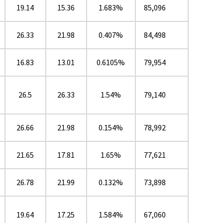
19.14
15.36
1.683%
85,096
26.33
21.98
0.407%
84,498
16.83
13.01
0.6105%
79,954
26.5
26.33
1.54%
79,140
26.66
21.98
0.154%
78,992
21.65
17.81
1.65%
77,621
26.78
21.99
0.132%
73,898
19.64
17.25
1.584%
67,060