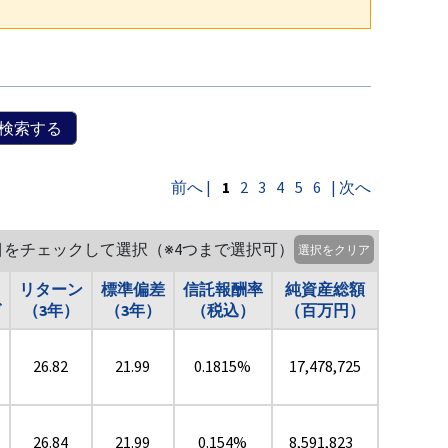
検索する
前へ |
1
2
3
4
5
6
| 次へ
目をチェックして選択（※4つまで選択可）
選択をクリア
リターン
標準偏差
信託報酬率
純資産総額
グ
（3年）
（3年）
（税込）
（百万円）
26.82
21.99
0.1815%
17,478,725
26.84
21.99
0.154%
8,591,823