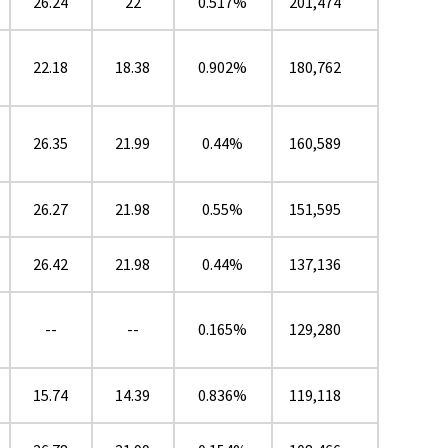
26.24
22
0.517%
201,474
22.18
18.38
0.902%
180,762
26.35
21.99
0.44%
160,589
26.27
21.98
0.55%
151,595
26.42
21.98
0.44%
137,136
--
--
0.165%
129,280
15.74
14.39
0.836%
119,118