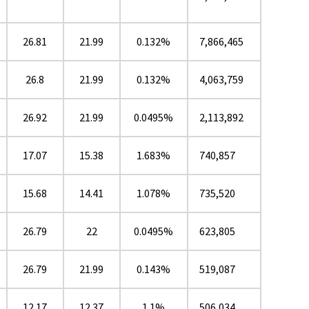
26.81
21.99
0.132%
7,866,465
26.8
21.99
0.132%
4,063,759
26.92
21.99
0.0495%
2,113,892
17.07
15.38
1.683%
740,857
15.68
14.41
1.078%
735,520
26.79
22
0.0495%
623,805
26.79
21.99
0.143%
519,087
12.17
12.37
1.1%
506,034