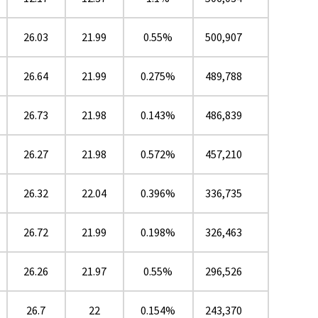
26.03
21.99
0.55%
500,907
26.64
21.99
0.275%
489,788
26.73
21.98
0.143%
486,839
26.27
21.98
0.572%
457,210
26.32
22.04
0.396%
336,735
26.72
21.99
0.198%
326,463
26.26
21.97
0.55%
296,526
26.7
22
0.154%
243,370