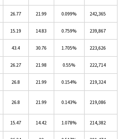
26.77
21.99
0.099%
242,365
15.19
14.83
0.759%
239,867
43.4
30.76
1.705%
223,626
26.27
21.98
0.55%
222,714
26.8
21.99
0.154%
219,324
26.8
21.99
0.143%
219,086
15.47
14.42
1.078%
214,382