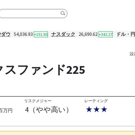
Yダウ
54,036.93
ナスダック
26,690.62
ドル・
+151.83
+342.27
設
スファンド225
リスクメジャー
レーティング
4（やや高い）
★★★
百万円