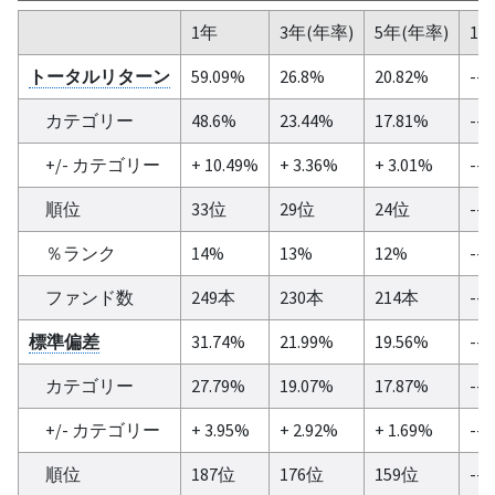
1年
3年(年率)
5年(年率)
10
トータルリターン
59.09%
26.8%
20.82%
--
カテゴリー
48.6%
23.44%
17.81%
--
+/- カテゴリー
+ 10.49%
+ 3.36%
+ 3.01%
--
順位
33位
29位
24位
--
％ランク
14%
13%
12%
--
ファンド数
249本
230本
214本
--
標準偏差
31.74%
21.99%
19.56%
--
カテゴリー
27.79%
19.07%
17.87%
--
+/- カテゴリー
+ 3.95%
+ 2.92%
+ 1.69%
--
順位
187位
176位
159位
--