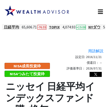
日経平均
65,606.71
TOPIX
4,074.93
NYダウ
53
-76.55
+19.08
用語解説
設定日:
2016/11/21
償還日：
--
NISA成長投資枠
評価基準日：
2026/07/31
NISAつみたて投資枠
ニッセイ 日経平均イ
ンデックスファンド