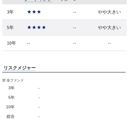
3年
★★★
--
やや大きい
5年
★★★★
--
やや大きい
10年
--
--
--
リスクメジャー
対 全ファンド
3年
-
5年
-
10年
-
総合
-