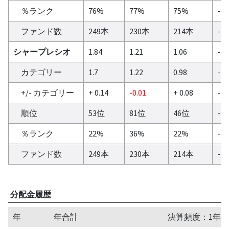
％ランク
76%
77%
75%
--
ファンド数
249本
230本
214本
--
シャープレシオ
1.84
1.21
1.06
--
カテゴリー
1.7
1.22
0.98
--
+/- カテゴリー
+ 0.14
-0.01
+ 0.08
--
順位
53位
81位
46位
--
％ランク
22%
36%
22%
--
ファンド数
249本
230本
214本
--
分配金履歴
年
年合計
決算頻度：1年毎