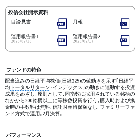
投信会社開示資料
目論見書
月報
運用報告書1
運用報告書2
2026/02/16
2025/02/17
ファンドの特色
配当込みの日経平均株価(日経225)の値動きを示す｢日経平
均
トータルリターン
･インデックス｣の動きに連動する投資
成果をめざし､原則として､同指数に採用されている銘柄の
なかから200銘柄以上に等株数投資を行う｡購入時および換
金時の手数料は無料､信託財産留保額なし｡ファミリーファ
ンド方式で運用｡2月決算｡
パフォーマンス