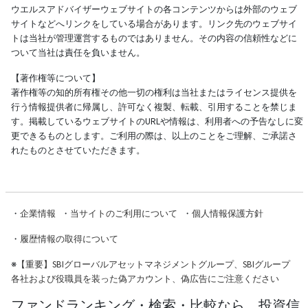
ウエルスアドバイザーウェブサイトの各コンテンツからは外部のウェブ
サイトなどへリンクをしている場合があります。リンク先のウェブサイ
トは当社が管理運営するものではありません。その内容の信頼性などに
ついて当社は責任を負いません。
【著作権等について】
著作権等の知的所有権その他一切の権利は当社またはライセンス提供を
行う情報提供者に帰属し、許可なく複製、転載、引用することを禁じま
す。掲載しているウェブサイトのURLや情報は、利用者への予告なしに変
更できるものとします。ご利用の際は、以上のことをご理解、ご承諾さ
れたものとさせていただきます。
・
企業情報
・
当サイトのご利用について
・
個人情報保護方針
・
履歴情報の取得について
※
【重要】SBIグローバルアセットマネジメントグループ、SBIグループ
各社および役職員を装った偽アカウント、偽広告にご注意ください
ファンドランキング・検索・比較なら、投資信