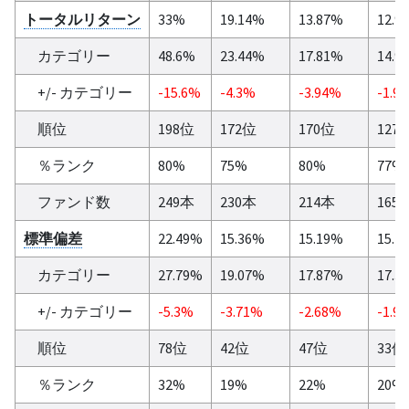
トータルリターン
33%
19.14%
13.87%
12.9
カテゴリー
48.6%
23.44%
17.81%
14.9
+/- カテゴリー
-15.6%
-4.3%
-3.94%
-1.9
順位
198位
172位
170位
127
％ランク
80%
75%
80%
77%
ファンド数
249本
230本
214本
165
標準偏差
22.49%
15.36%
15.19%
15.4
カテゴリー
27.79%
19.07%
17.87%
17.3
+/- カテゴリー
-5.3%
-3.71%
-2.68%
-1.9
順位
78位
42位
47位
33位
％ランク
32%
19%
22%
20%