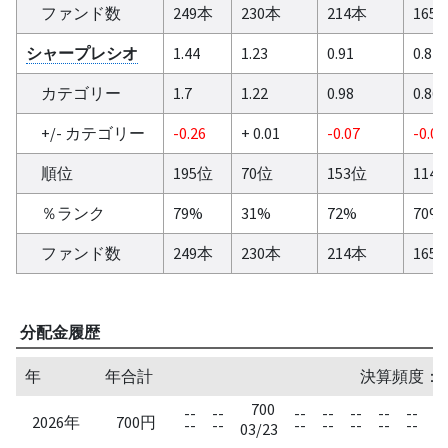
ファンド数
249本
230本
214本
165
シャープレシオ
1.44
1.23
0.91
0.84
カテゴリー
1.7
1.22
0.98
0.86
+/- カテゴリー
-0.26
+ 0.01
-0.07
-0.02
順位
195位
70位
153位
114
％ランク
79%
31%
72%
70%
ファンド数
249本
230本
214本
165
分配金履歴
年
年合計
決算頻度：
700
--
--
--
--
--
--
--
2026年
700円
--
--
--
--
--
--
--
03/23