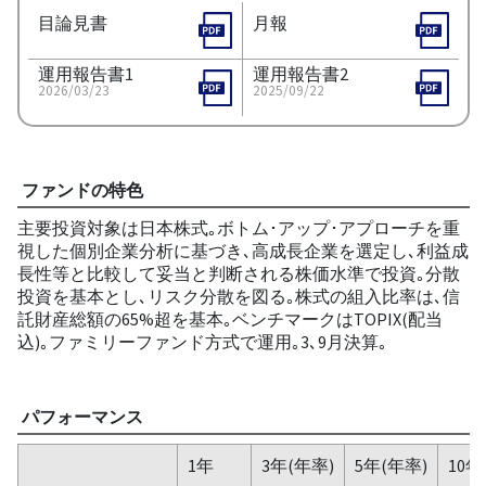
目論見書
月報
運用報告書1
運用報告書2
2026/03/23
2025/09/22
ファンドの特色
主要投資対象は日本株式｡ボトム･アップ･アプローチを重
視した個別企業分析に基づき､高成長企業を選定し､利益成
長性等と比較して妥当と判断される株価水準で投資｡分散
投資を基本とし､リスク分散を図る｡株式の組入比率は､信
託財産総額の65%超を基本｡ベンチマークはTOPIX(配当
込)｡ファミリーファンド方式で運用｡3､9月決算｡
パフォーマンス
1年
3年(年率)
5年(年率)
10年