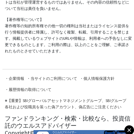
トは当社が管理運営するものではありません。その内容の信頼性などに
ついて当社は責任を負いません。
【著作権等について】
著作権等の知的所有権その他一切の権利は当社またはライセンス提供を
行う情報提供者に帰属し、許可なく複製、転載、引用することを禁じま
す。掲載しているウェブサイトのURLや情報は、利用者への予告なしに変
更できるものとします。ご利用の際は、以上のことをご理解、ご承諾さ
れたものとさせていただきます。
・
企業情報
・
当サイトのご利用について
・
個人情報保護方針
・
履歴情報の取得について
※
【重要】SBIグローバルアセットマネジメントグループ、SBIグループ
各社および役職員を装った偽アカウント、偽広告にご注意ください
ファンドランキング・検索・比較なら、投資信
託のウエルスアドバイザー
Copyright© Wealth Advisor Co., Ltd. All Rights