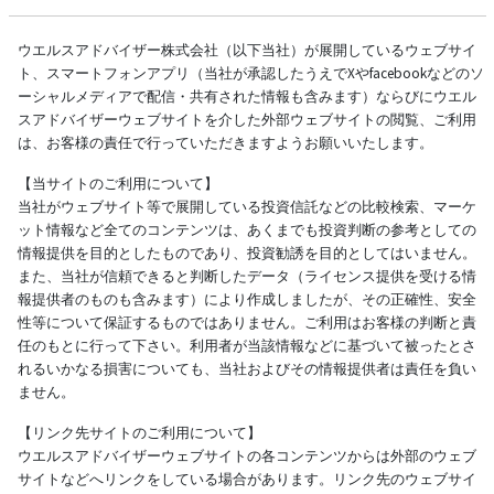
ウエルスアドバイザー株式会社（以下当社）が展開しているウェブサイ
ト、スマートフォンアプリ（当社が承認したうえでXやfacebookなどのソ
ーシャルメディアで配信・共有された情報も含みます）ならびにウエル
スアドバイザーウェブサイトを介した外部ウェブサイトの閲覧、ご利用
は、お客様の責任で行っていただきますようお願いいたします。
【当サイトのご利用について】
当社がウェブサイト等で展開している投資信託などの比較検索、マーケ
ット情報など全てのコンテンツは、あくまでも投資判断の参考としての
情報提供を目的としたものであり、投資勧誘を目的としてはいません。
また、当社が信頼できると判断したデータ（ライセンス提供を受ける情
報提供者のものも含みます）により作成しましたが、その正確性、安全
性等について保証するものではありません。ご利用はお客様の判断と責
任のもとに行って下さい。利用者が当該情報などに基づいて被ったとさ
れるいかなる損害についても、当社およびその情報提供者は責任を負い
ません。
【リンク先サイトのご利用について】
ウエルスアドバイザーウェブサイトの各コンテンツからは外部のウェブ
サイトなどへリンクをしている場合があります。リンク先のウェブサイ