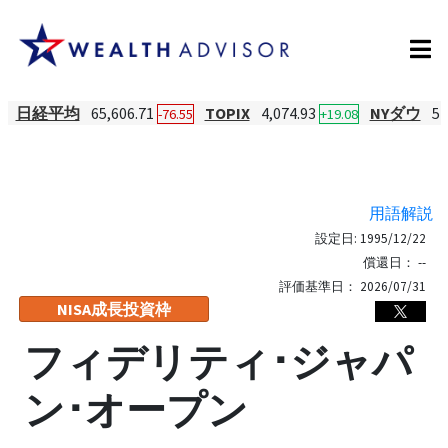
日経平均
65,606.71
TOPIX
4,074.93
NYダウ
54
-76.55
+19.08
用語解説
設定日:
1995/12/22
償還日：
--
評価基準日：
2026/07/31
NISA成長投資枠
フィデリティ･ジャパ
ン･オープン