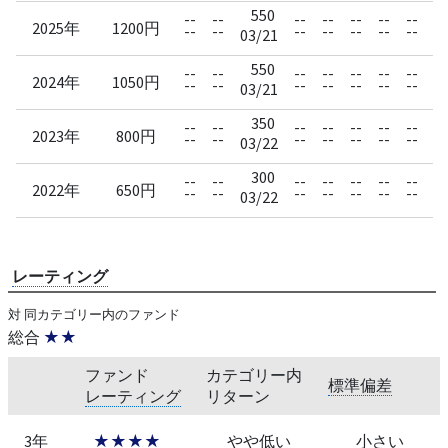
550
--
--
--
--
--
--
--
2025年
1200円
--
--
--
--
--
--
--
03/21
0
550
--
--
--
--
--
--
--
2024年
1050円
--
--
--
--
--
--
--
03/21
0
350
--
--
--
--
--
--
--
2023年
800円
--
--
--
--
--
--
--
03/22
0
300
--
--
--
--
--
--
--
2022年
650円
--
--
--
--
--
--
--
03/22
0
レーティング
対 同カテゴリー内のファンド
総合
★★
ファンド
カテゴリー内
標準偏差
レーティング
リターン
3年
★★★★
やや低い
小さい