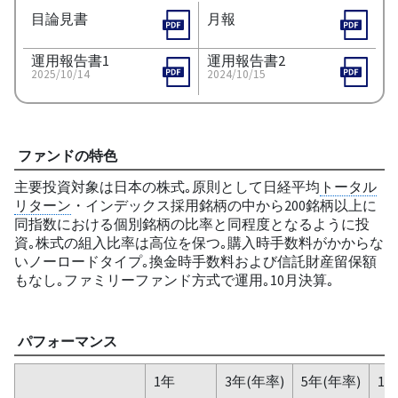
目論見書
月報
運用報告書1
運用報告書2
2025/10/14
2024/10/15
ファンドの特色
主要投資対象は日本の株式｡原則として日経平均
トータル
リターン
・インデックス採用銘柄の中から200銘柄以上に
同指数における個別銘柄の比率と同程度となるように投
資｡株式の組入比率は高位を保つ｡購入時手数料がかからな
いノーロードタイプ｡換金時手数料および信託財産留保額
もなし｡ファミリーファンド方式で運用｡10月決算｡
パフォーマンス
1年
3年(年率)
5年(年率)
10