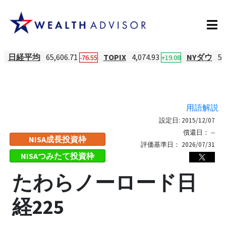
日経平均
65,606.71
TOPIX
4,074.93
NYダウ
54
-76.55
+19.08
用語解説
設定日:
2015/12/07
償還日：
--
NISA成長投資枠
評価基準日：
2026/07/31
NISAつみたて投資枠
たわらノーロード日
経225