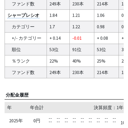
ファンド数
249本
230本
214本
16
シャープレシオ
1.84
1.21
1.06
0.9
カテゴリー
1.7
1.22
0.98
0.8
+/- カテゴリー
+ 0.14
-0.01
+ 0.08
+ 0
順位
53位
91位
53位
32
％ランク
22%
40%
25%
20
ファンド数
249本
230本
214本
16
分配金履歴
年
年合計
決算頻度：1年毎
--
--
--
--
--
--
--
--
--
2025年
0円
--
--
--
--
--
--
--
--
--
10/