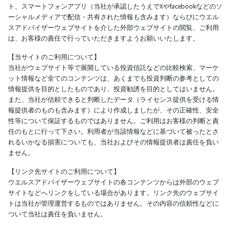
ト、スマートフォンアプリ（当社が承認したうえでXやfacebookなどのソ
ーシャルメディアで配信・共有された情報も含みます）ならびにウエル
スアドバイザーウェブサイトを介した外部ウェブサイトの閲覧、ご利用
は、お客様の責任で行っていただきますようお願いいたします。
【当サイトのご利用について】
当社がウェブサイト等で展開している投資信託などの比較検索、マーケ
ット情報など全てのコンテンツは、あくまでも投資判断の参考としての
情報提供を目的としたものであり、投資勧誘を目的としてはいません。
また、当社が信頼できると判断したデータ（ライセンス提供を受ける情
報提供者のものも含みます）により作成しましたが、その正確性、安全
性等について保証するものではありません。ご利用はお客様の判断と責
任のもとに行って下さい。利用者が当該情報などに基づいて被ったとさ
れるいかなる損害についても、当社およびその情報提供者は責任を負い
ません。
【リンク先サイトのご利用について】
ウエルスアドバイザーウェブサイトの各コンテンツからは外部のウェブ
サイトなどへリンクをしている場合があります。リンク先のウェブサイ
トは当社が管理運営するものではありません。その内容の信頼性などに
ついて当社は責任を負いません。