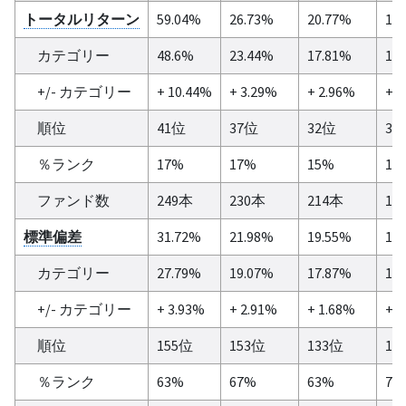
トータルリターン
59.04%
26.73%
20.77%
16
カテゴリー
48.6%
23.44%
17.81%
14
+/- カテゴリー
+ 10.44%
+ 3.29%
+ 2.96%
+ 1
順位
41位
37位
32位
30
％ランク
17%
17%
15%
19
ファンド数
249本
230本
214本
16
標準偏差
31.72%
21.98%
19.55%
17
カテゴリー
27.79%
19.07%
17.87%
17
+/- カテゴリー
+ 3.93%
+ 2.91%
+ 1.68%
+ 0
順位
155位
153位
133位
11
％ランク
63%
67%
63%
70