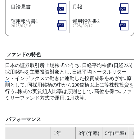
目論見書
月報
運用報告書1
運用報告書2
2026/02/16
2025/02/17
ファンドの特色
日本の証券取引所上場株式のうち､日経平均株価(日経225)
採用銘柄を主要投資対象とし､日経平均
トータルリター
ン
・インデックスの動きに連動した投資成果をめざす｡原
則として､同採用銘柄の中から200銘柄以上に等株数投資を
行う｡株式の実質組入比率は原則として､高位を保つ｡ファ
ミリーファンド方式で運用｡2月決算｡
パフォーマンス
1年
3年(年率)
5年(年率)
10