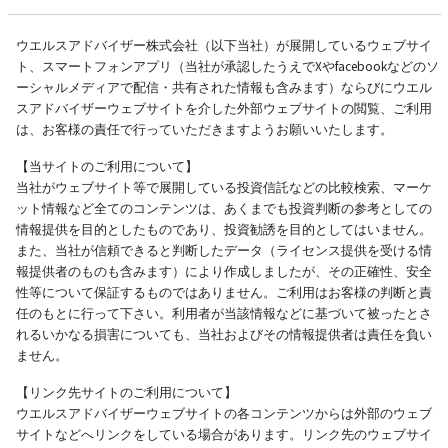
ウエルスアドバイザー株式会社（以下当社）が展開しているウェブサイ
ト、スマートフォンアプリ（当社が承認したうえでXやfacebookなどのソ
ーシャルメディアで配信・共有された情報も含みます）ならびにウエル
スアドバイザーウェブサイトを介した外部ウェブサイトの閲覧、ご利用
は、お客様の責任で行っていただきますようお願いいたします。
【当サイトのご利用について】
当社がウェブサイト等で展開している投資信託などの比較検索、マーケ
ット情報など全てのコンテンツは、あくまでも投資判断の参考としての
情報提供を目的としたものであり、投資勧誘を目的としてはいません。
また、当社が信頼できると判断したデータ（ライセンス提供を受ける情
報提供者のものも含みます）により作成しましたが、その正確性、安全
性等について保証するものではありません。ご利用はお客様の判断と責
任のもとに行って下さい。利用者が当該情報などに基づいて被ったとさ
れるいかなる損害についても、当社およびその情報提供者は責任を負い
ません。
【リンク先サイトのご利用について】
ウエルスアドバイザーウェブサイトの各コンテンツからは外部のウェブ
サイトなどへリンクをしている場合があります。リンク先のウェブサイ