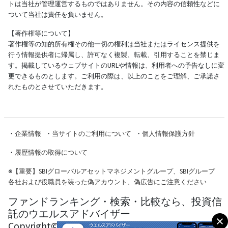
トは当社が管理運営するものではありません。その内容の信頼性などに
ついて当社は責任を負いません。
【著作権等について】
著作権等の知的所有権その他一切の権利は当社またはライセンス提供を
行う情報提供者に帰属し、許可なく複製、転載、引用することを禁じま
す。掲載しているウェブサイトのURLや情報は、利用者への予告なしに変
更できるものとします。ご利用の際は、以上のことをご理解、ご承諾さ
れたものとさせていただきます。
・
企業情報
・
当サイトのご利用について
・
個人情報保護方針
・
履歴情報の取得について
※
【重要】SBIグローバルアセットマネジメントグループ、SBIグループ
各社および役職員を装った偽アカウント、偽広告にご注意ください
ファンドランキング・検索・比較なら、投資信
託のウエルスアドバイザー
Copyright© Wealth Advisor Co., Ltd. All Rights