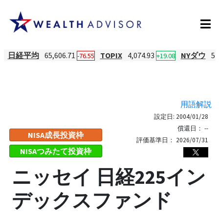
日経平均
65,606.71
TOPIX
4,074.93
NYダウ
54
-76.55
+19.08
用語解説
設定日:
2004/01/28
償還日：
--
NISA成長投資枠
評価基準日：
2026/07/31
NISAつみたて投資枠
ニッセイ 日経225イン
デックスファンド