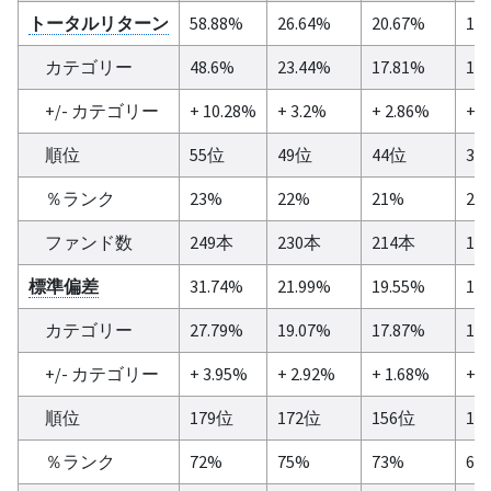
トータルリターン
58.88%
26.64%
20.67%
16
カテゴリー
48.6%
23.44%
17.81%
14
+/- カテゴリー
+ 10.28%
+ 3.2%
+ 2.86%
+ 1
順位
55位
49位
44位
34
％ランク
23%
22%
21%
21
ファンド数
249本
230本
214本
16
標準偏差
31.74%
21.99%
19.55%
17
カテゴリー
27.79%
19.07%
17.87%
17
+/- カテゴリー
+ 3.95%
+ 2.92%
+ 1.68%
+ 0
順位
179位
172位
156位
11
％ランク
72%
75%
73%
68