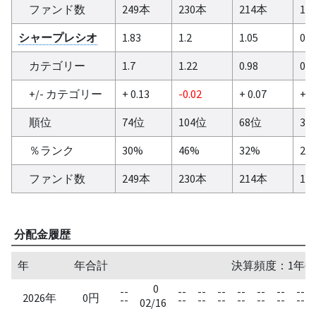
ファンド数
249本
230本
214本
16
シャープレシオ
1.83
1.2
1.05
0.9
カテゴリー
1.7
1.22
0.98
0.8
+/- カテゴリー
+ 0.13
-0.02
+ 0.07
+ 0
順位
74位
104位
68位
35
％ランク
30%
46%
32%
22
ファンド数
249本
230本
214本
16
分配金履歴
年
年合計
決算頻度：1年毎
0
--
--
--
--
--
--
--
--
2026年
0円
--
--
--
--
--
--
--
--
02/16