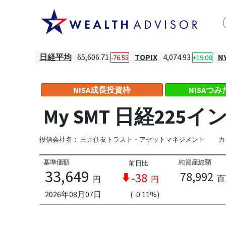
日経平均
65,606.71
TOPIX
4,074.93
N
-76.55
+19.08
NISA成長投資枠
NISAつ
My SMT 日経22
投信会社名：
三井住友トラスト・アセットマネジメント
カ
基準価額
純資産総額
前日比
33,649
78,992
-38
百
円
円
2026年08月07日
(-0.11%)