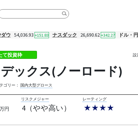
Yダウ
54,036.93
ナスダック
26,690.62
ドル・
+151.83
+342.27
みたて投資枠
設
5インデックス(ノーロード)
テゴリー：
国内大型グロース
リスクメジャー
レーティング
4（やや高い）
★★★★
万円