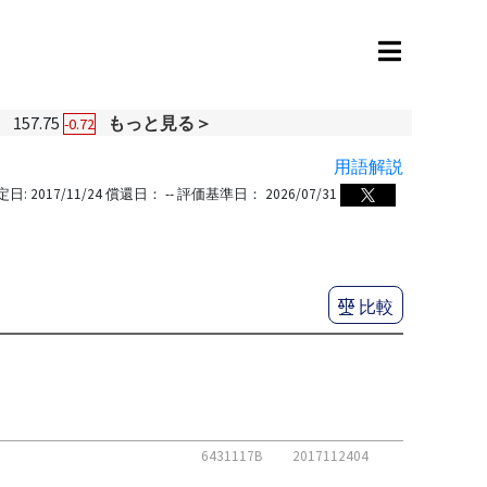
円
157.75
もっと見る＞
-0.72
用語解説
定日:
2017/11/24
償還日：
--
評価基準日：
2026/07/31
比較
6431117B
2017112404