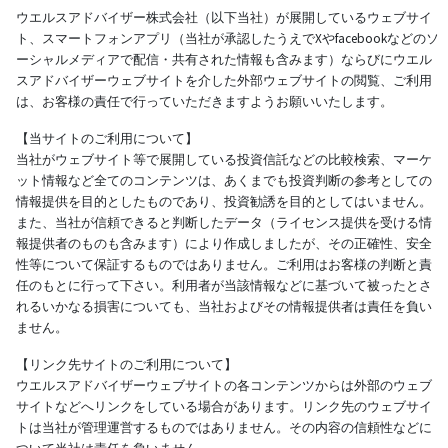
ウエルスアドバイザー株式会社（以下当社）が展開しているウェブサイ
ト、スマートフォンアプリ（当社が承認したうえでXやfacebookなどのソ
ーシャルメディアで配信・共有された情報も含みます）ならびにウエル
スアドバイザーウェブサイトを介した外部ウェブサイトの閲覧、ご利用
は、お客様の責任で行っていただきますようお願いいたします。
【当サイトのご利用について】
当社がウェブサイト等で展開している投資信託などの比較検索、マーケ
ット情報など全てのコンテンツは、あくまでも投資判断の参考としての
情報提供を目的としたものであり、投資勧誘を目的としてはいません。
また、当社が信頼できると判断したデータ（ライセンス提供を受ける情
報提供者のものも含みます）により作成しましたが、その正確性、安全
性等について保証するものではありません。ご利用はお客様の判断と責
任のもとに行って下さい。利用者が当該情報などに基づいて被ったとさ
れるいかなる損害についても、当社およびその情報提供者は責任を負い
ません。
【リンク先サイトのご利用について】
ウエルスアドバイザーウェブサイトの各コンテンツからは外部のウェブ
サイトなどへリンクをしている場合があります。リンク先のウェブサイ
トは当社が管理運営するものではありません。その内容の信頼性などに