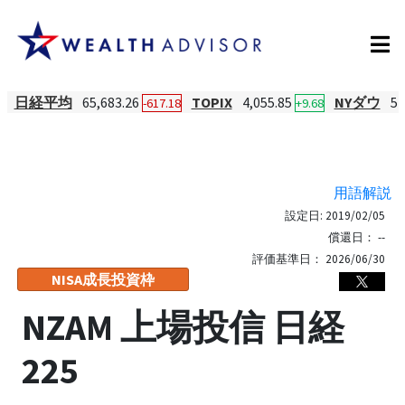
日経平均
65,683.26
TOPIX
4,055.85
NYダウ
54
-617.18
+9.68
用語解説
設定日:
2019/02/05
償還日：
--
評価基準日：
2026/06/30
NISA成長投資枠
NZAM 上場投信 日経
225