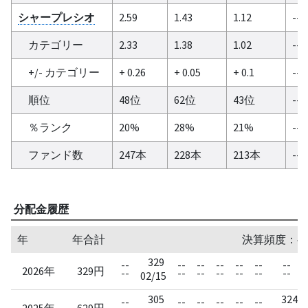
シャープレシオ
2.59
1.43
1.12
--
カテゴリー
2.33
1.38
1.02
--
+/- カテゴリー
+ 0.26
+ 0.05
+ 0.1
--
順位
48位
62位
43位
--
％ランク
20%
28%
21%
--
ファンド数
247本
228本
213本
--
分配金履歴
年
年合計
決算頻度：半
329
--
--
--
--
--
--
--
2026年
329円
--
--
--
--
--
--
--
02/15
305
324
--
--
--
--
--
--
2025年
629円