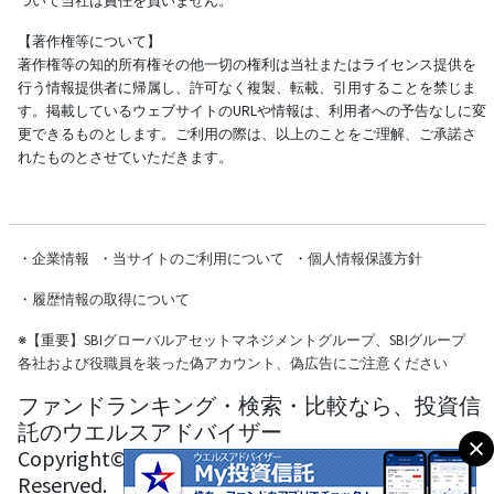
ついて当社は責任を負いません。
【著作権等について】
著作権等の知的所有権その他一切の権利は当社またはライセンス提供を
行う情報提供者に帰属し、許可なく複製、転載、引用することを禁じま
す。掲載しているウェブサイトのURLや情報は、利用者への予告なしに変
更できるものとします。ご利用の際は、以上のことをご理解、ご承諾さ
れたものとさせていただきます。
・
企業情報
・
当サイトのご利用について
・
個人情報保護方針
・
履歴情報の取得について
※
【重要】SBIグローバルアセットマネジメントグループ、SBIグループ
各社および役職員を装った偽アカウント、偽広告にご注意ください
ファンドランキング・検索・比較なら、投資信
託のウエルスアドバイザー
Copyright© Wealth Advisor Co., Ltd. All Rights
Reserved.