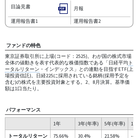
目論見書
月報
運用報告書1
運用報告書2
ファンドの特色
東京証券取引所に上場(コード：2525)。わが国の株式市場
全体の値動きを表す代表的な株価指数である「日経平均
ト
ータルリターン
・インデックス」との連動を目指すETF(上
場投資信託)。日経225に採用されている銘柄(採用予定を
含む)の株式を主要投資対象とする。2、8月決算。基準価
額は1口当たり。
パフォーマンス
1年
3年(年率)
5年(年率)
10
トータルリターン
75.66%
30.4%
21.58%
--