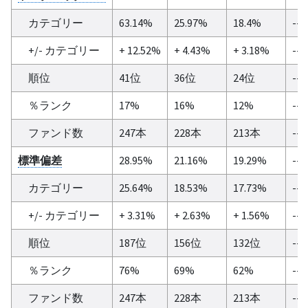
カテゴリー
63.14%
25.97%
18.4%
--
+/- カテゴリー
+ 12.52%
+ 4.43%
+ 3.18%
--
順位
41位
36位
24位
--
％ランク
17%
16%
12%
--
ファンド数
247本
228本
213本
--
標準偏差
28.95%
21.16%
19.29%
--
カテゴリー
25.64%
18.53%
17.73%
--
+/- カテゴリー
+ 3.31%
+ 2.63%
+ 1.56%
--
順位
187位
156位
132位
--
％ランク
76%
69%
62%
--
ファンド数
247本
228本
213本
--