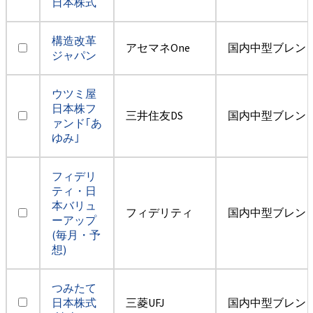
日本株式
構造改革
アセマネOne
国内中型ブレン
ジャパン
ウツミ屋
日本株フ
三井住友DS
国内中型ブレン
ァンド｢あ
ゆみ｣
フィデリ
ティ・日
本バリュ
フィデリティ
国内中型ブレン
ーアップ
(毎月・予
想)
つみたて
日本株式
三菱UFJ
国内中型ブレン