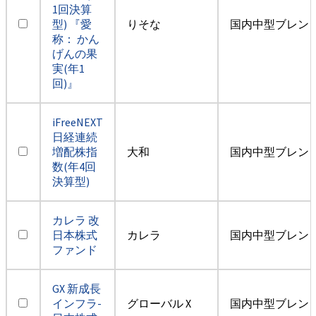
1回決算
型) 『愛
りそな
国内中型ブレン
称： かん
げんの果
実(年1
回)』
iFreeNEXT
日経連続
増配株指
大和
国内中型ブレン
数(年4回
決算型)
カレラ 改
日本株式
カレラ
国内中型ブレン
ファンド
GX 新成長
インフラ-
グローバル X
国内中型ブレン