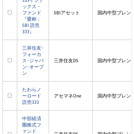
ックス・
ファンド
SBIアセット
国内中型ブレン
『愛称：
SBI 読売
333』
三井住友･
フォーカ
ス･ジャパ
三井住友DS
国内中型ブレン
ン･オープ
ン
たわらノ
ーロード
アセマネOne
国内中型ブレン
読売333
中部経済
圏株式フ
ァンド
三井住友DS
国内中型ブレン