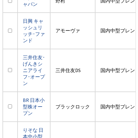
野村
国内中型ブレン
ャパン
日興 キャ
ッシュリ
アモーヴァ
国内中型ブレン
ッチ･ファ
ンド
三井住友･
げんきシ
ニアライ
三井住友DS
国内中型ブレン
フ･オープ
ン
BR 日本小
型株オー
ブラックロック
国内中型ブレン
プン
りそな 日
本中小型