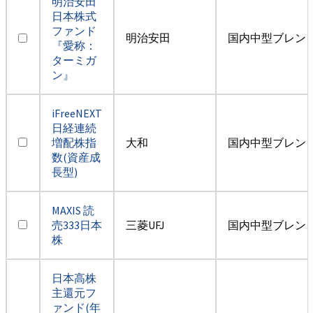
明治安田
日本株式
ファンド
明治安田
国内中型ブレン
『愛称：
ターミガ
ン』
iFreeNEXT
日経連続
増配株指
大和
国内中型ブレン
数(資産成
長型)
MAXIS 読
売333日本
三菱UFJ
国内中型ブレン
株
日本高株
主還元フ
ァンド(年