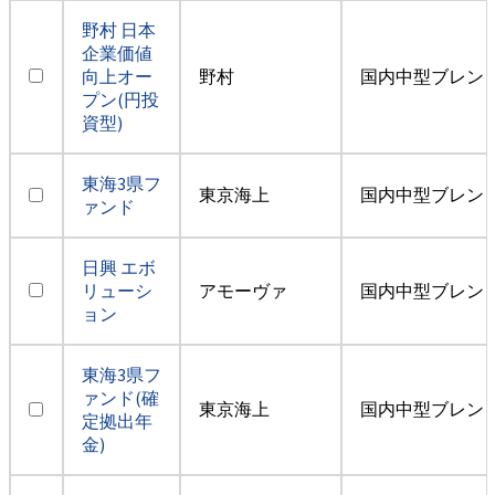
野村 日本
企業価値
向上オー
野村
国内中型ブレン
プン(円投
資型)
東海3県フ
東京海上
国内中型ブレン
ァンド
日興 エボ
リューシ
アモーヴァ
国内中型ブレン
ョン
東海3県フ
ァンド(確
東京海上
国内中型ブレン
定拠出年
金)