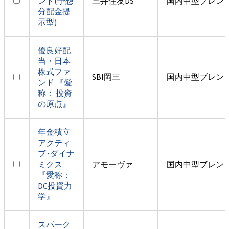
ンド(予想
三井住友DS
国内中型ブレン
分配金提
示型)
優良好配
当・日本
株式ファ
SBI岡三
国内中型ブレン
ンド 『愛
称： 投資
の原点』
年金積立
アクティ
ブ･ダイナ
ミクス
アモーヴァ
国内中型ブレン
『愛称：
DC投資力
学』
スパーク