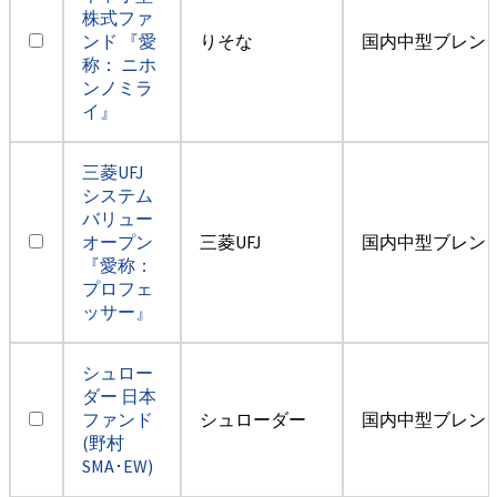
株式ファ
ンド 『愛
りそな
国内中型ブレン
称： ニホ
ンノミラ
イ』
三菱UFJ
システム
バリュー
オープン
三菱UFJ
国内中型ブレン
『愛称：
プロフェ
ッサー』
シュロー
ダー 日本
ファンド
シュローダー
国内中型ブレン
(野村
SMA･EW)