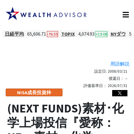
日経平均
65,606.71
TOPIX
4,074.93
NYダウ
54
-76.55
+19.08
用語解説
設定日:
2008/03/21
償還日：
--
評価基準日：
2026/07/31
NISA成長投資枠
(NEXT FUNDS)素材･化
学上場投信『愛称：