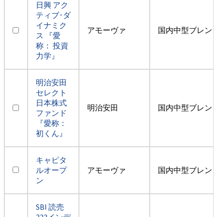
日興 アク
ティブ･ダ
イナミク
アモーヴァ
国内中型ブレン
ス 『愛
称： 投資
力学』
明治安田
セレクト
日本株式
明治安田
国内中型ブレン
ファンド
『愛称：
初くん』
キャピタ
ルオープ
アモーヴァ
国内中型ブレン
ン
SBI 読売
333インデ