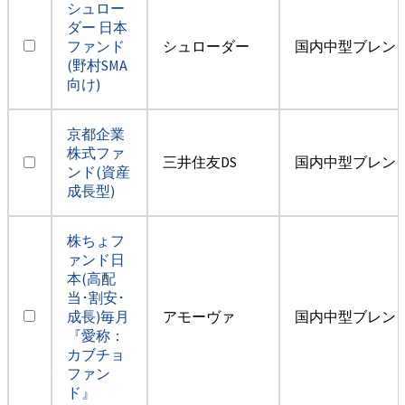
シュロー
ダー 日本
ファンド
シュローダー
国内中型ブレン
(野村SMA
向け)
京都企業
株式ファ
三井住友DS
国内中型ブレン
ンド(資産
成長型)
株ちょフ
ァンド日
本(高配
当･割安･
成長)毎月
アモーヴァ
国内中型ブレン
『愛称：
カブチョ
ファン
ド』