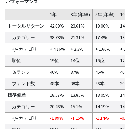
パフォーマンス
1年
3年(年率)
5年(年率)
10
トータルリターン
42.89%
23.61%
19.06%
14.
カテゴリー
38.73%
21.31%
17.4%
13.
+/- カテゴリー
+ 4.16%
+ 2.3%
+ 1.66%
+ 0.
順位
19位
14位
16位
12
％ランク
40%
37%
45%
40%
ファンド数
48本
38本
36本
30
標準偏差
18.57%
13.85%
13.05%
14.
カテゴリー
20.46%
15.1%
14.19%
14.
+/- カテゴリー
-1.89%
-1.25%
-1.14%
-0.1