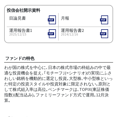
投信会社開示資料
目論見書
月報
運用報告書1
運用報告書2
2025/12/15
2024/12/16
ファンドの特色
わが国の株式を中心に､日本の株式市場の枠組みの中で最
適な投資機会を捉え､｢モチーフ｣(=シナリオ)の実現にふさ
わしい銘柄を機動的に選定し投資｡大型株､中小型株といっ
た特定の投資スタイルや投資対象に限定されない｡原則と
して株式組入率は高位｡ベンチマークは､TOPIX(東証株価
指数)(配当込み)｡ファミリーファンド方式で運用｡12月決
算｡