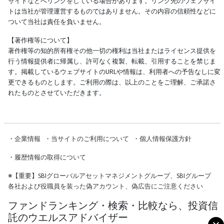
サイトなどへリンクをしている場合があります。リンク先のウェブサイ
トは当社が管理運営するものではありません。その内容の信頼性などに
ついて当社は責任を負いません。
【著作権等について】
著作権等の知的所有権その他一切の権利は当社またはライセンス提供を
行う情報提供者に帰属し、許可なく複製、転載、引用することを禁じま
す。掲載しているウェブサイトのURLや情報は、利用者への予告なしに変
更できるものとします。ご利用の際は、以上のことをご理解、ご承諾さ
れたものとさせていただきます。
・
企業情報
・
当サイトのご利用について
・
個人情報保護方針
・
履歴情報の取得について
※
【重要】SBIグローバルアセットマネジメントグループ、SBIグループ
各社および役職員を装った偽アカウント、偽広告にご注意ください
ファンドランキング・検索・比較なら、投資信
託のウエルスアドバイザー