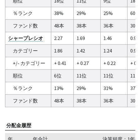
順位
18位
11位
9位
18
％ランク
38%
29%
25%
60%
ファンド数
48本
38本
36本
30
シャープレシオ
2.27
1.69
1.46
0.97
カテゴリー
1.86
1.42
1.24
0.92
+/- カテゴリー
+ 0.41
+ 0.27
+ 0.22
+ 0.
順位
6位
11位
11位
11
％ランク
13%
29%
31%
37%
ファンド数
48本
38本
36本
30
分配金履歴
年
年合計
決算頻度：1年毎