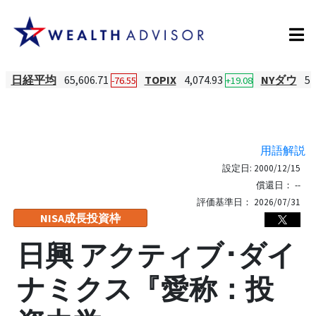
日経平均
65,606.71
TOPIX
4,074.93
NYダウ
54
-76.55
+19.08
用語解説
設定日:
2000/12/15
償還日：
--
評価基準日：
2026/07/31
NISA成長投資枠
日興 アクティブ･ダイ
ナミクス『愛称：投