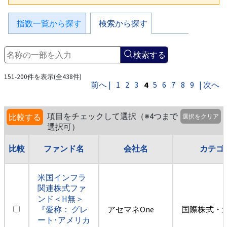
指数一覧から探す
検索から探す
検索する
151-200件を表示(全438件)
前へ |
1
2
3
4
5
6
7
8
9
| 次へ
項目をチェックして選択（※4つまで
比較する
選択をクリア
選択可）
比較
ファンド名
会社名
カテゴ
米国インフラ
関連株式ファ
ンド＜H無＞
『愛称： グレ
アセマネOne
国際株式・
ート･アメリカ