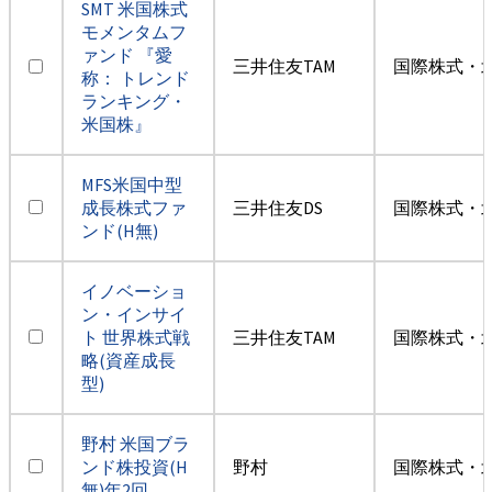
SMT 米国株式
モメンタムフ
ァンド 『愛
三井住友TAM
国際株式・
称： トレンド
ランキング・
米国株』
MFS米国中型
成長株式ファ
三井住友DS
国際株式・
ンド(H無)
イノベーショ
ン・インサイ
ト 世界株式戦
三井住友TAM
国際株式・
略(資産成長
型)
野村 米国ブラ
ンド株投資(H
野村
国際株式・
無)年2回