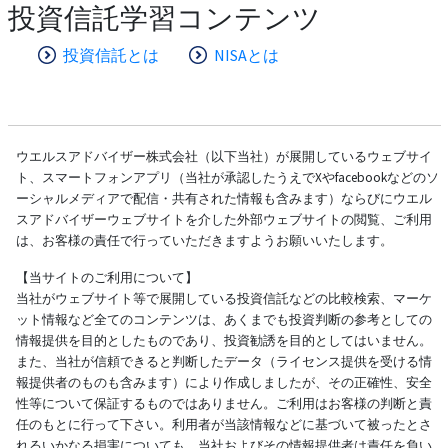
投資信託学習コンテンツ
投資信託とは
NISAとは
ウエルスアドバイザー株式会社（以下当社）が展開しているウェブサイ
ト、スマートフォンアプリ（当社が承認したうえでXやfacebookなどのソ
ーシャルメディアで配信・共有された情報も含みます）ならびにウエル
スアドバイザーウェブサイトを介した外部ウェブサイトの閲覧、ご利用
は、お客様の責任で行っていただきますようお願いいたします。
【当サイトのご利用について】
当社がウェブサイト等で展開している投資信託などの比較検索、マーケ
ット情報など全てのコンテンツは、あくまでも投資判断の参考としての
情報提供を目的としたものであり、投資勧誘を目的としてはいません。
また、当社が信頼できると判断したデータ（ライセンス提供を受ける情
報提供者のものも含みます）により作成しましたが、その正確性、安全
性等について保証するものではありません。ご利用はお客様の判断と責
任のもとに行って下さい。利用者が当該情報などに基づいて被ったとさ
れるいかなる損害についても、当社およびその情報提供者は責任を負い