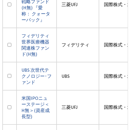
戦略ファンド
三菱UFJ
国際株式・
(H無) 『愛
称： クォータ
ーバック』
フィデリティ
世界医療機器
フィデリティ
国際株式・
関連株ファン
ド(H無)
UBS 次世代テ
クノロジー･フ
UBS
国際株式・
ァンド
米国IPOニュ
ーステージ＜
三菱UFJ
国際株式・
H無＞(資産成
長型)