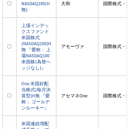
NASDAQ100(H
大和
国際株式・
無)
上場インデッ
クスファンド
米国株式
(NASDAQ100)H
アモーヴァ
国際株式・
無 『愛称： 上
場NASDAQ100
米国株(為替ヘ
ッジなし)』
One 米国好配
当株式(毎月決
算型)H無 『愛
アセマネOne
国際株式・
称： ゴールデ
ンルーキー』
米国連続増配