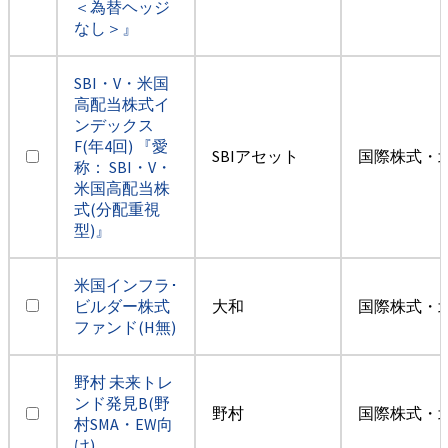
＜為替ヘッジ
なし＞』
SBI・V・米国
高配当株式イ
ンデックス
F(年4回) 『愛
SBIアセット
国際株式・
称： SBI・V・
米国高配当株
式(分配重視
型)』
米国インフラ･
ビルダー株式
大和
国際株式・
ファンド(H無)
野村 未来トレ
ンド発見B(野
野村
国際株式・
村SMA・EW向
け)