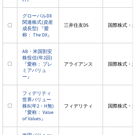
グローバルDX
関連株式(資産
三井住友DS
国際株式・
成長型) 『愛
称： The DX』
AB・米国割安
株投信(年2回)
『愛称： プレ
アライアンス
国際株式・
ミアバリュ
ー』
フィデリティ
世界バリュー
株B(年2・H無)
フィデリティ
国際株式・
『愛称： Value
of Values』
米国バリュー･