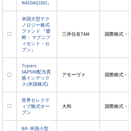
NASDAQ100)』
米国大型テク
ノロジー株式
ファンド 『愛
三井住友TAM
国際株式・
称： マグニフ
ィセント・セ
ブン』
Tracers
S&P500配当貴
アモーヴァ
国際株式・
族インデック
ス(米国株式)
世界セレクテ
ィブ株式オー
大和
国際株式・
プン
BR･米国小型