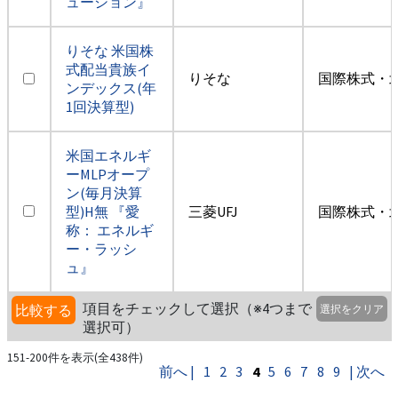
ューション』
りそな 米国株
式配当貴族イ
りそな
国際株式・
ンデックス(年
1回決算型)
米国エネルギ
ーMLPオープ
ン(毎月決算
型)H無 『愛
三菱UFJ
国際株式・
称： エネルギ
ー・ラッシ
ュ』
項目をチェックして選択（※4つまで
比較する
選択をクリア
選択可）
151-200件を表示(全438件)
前へ |
1
2
3
4
5
6
7
8
9
| 次へ