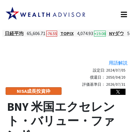
日経平均
65,606.71
TOPIX
4,074.93
NYダウ
54
-76.55
+19.08
用語解説
設定日:
2024/07/05
償還日：
2050/04/20
評価基準日：
2026/07/31
NISA成長投資枠
BNY 米国エクセレン
ト・バリュー・ファ