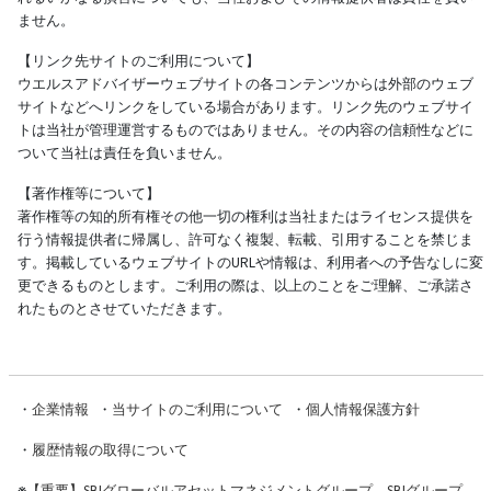
ません。
【リンク先サイトのご利用について】
ウエルスアドバイザーウェブサイトの各コンテンツからは外部のウェブ
サイトなどへリンクをしている場合があります。リンク先のウェブサイ
トは当社が管理運営するものではありません。その内容の信頼性などに
ついて当社は責任を負いません。
【著作権等について】
著作権等の知的所有権その他一切の権利は当社またはライセンス提供を
行う情報提供者に帰属し、許可なく複製、転載、引用することを禁じま
す。掲載しているウェブサイトのURLや情報は、利用者への予告なしに変
更できるものとします。ご利用の際は、以上のことをご理解、ご承諾さ
れたものとさせていただきます。
・
企業情報
・
当サイトのご利用について
・
個人情報保護方針
・
履歴情報の取得について
※
【重要】SBIグローバルアセットマネジメントグループ、SBIグループ