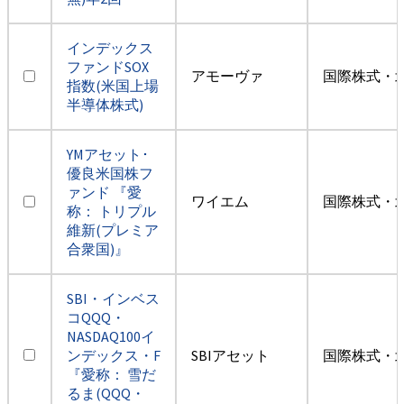
インデックス
ファンドSOX
アモーヴァ
国際株式・
指数(米国上場
半導体株式)
YMアセット･
優良米国株フ
ァンド 『愛
ワイエム
国際株式・
称： トリプル
維新(プレミア
合衆国)』
SBI・インベス
コQQQ・
NASDAQ100イ
ンデックス・F
SBIアセット
国際株式・
『愛称： 雪だ
るま(QQQ・