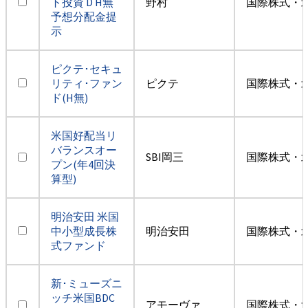
ト投資 D H無
野村
国際株式・
予想分配金提
示
ピクテ･セキュ
リティ･ファン
ピクテ
国際株式・
ド(H無)
米国好配当リ
バランスオー
SBI岡三
国際株式・
プン(年4回決
算型)
明治安田 米国
中小型成長株
明治安田
国際株式・
式ファンド
新･ミューズニ
ッチ米国BDC
アモーヴァ
国際株式・