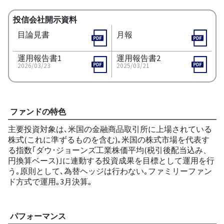
投信会社開示資料
目論見書
月報
運用報告書1
運用報告書2
2026/03/23
2025/03/21
ファンドの特色
主要投資対象は､米国の金融商品取引所に上場されている
株式(これに準ずるものを含む)｡米国の株式市場を代表す
る指数｢ダウ･ジョーンズ工業株価平均(税引後配当込み、
円換算ベース)｣に連動する投資成果を目標として運用を行
う｡原則として､為替ヘッジは行わない｡ファミリーファン
ド方式で運用｡3月決算｡
パフォーマンス