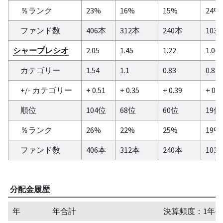
％ランク
23%
16%
15%
24%
ファンド数
406本
312本
240本
103
シャープレシオ
2.05
1.45
1.22
1.06
カテゴリー
1.54
1.1
0.83
0.84
+/- カテゴリー
+ 0.51
+ 0.35
+ 0.39
+ 0.2
順位
104位
68位
60位
19位
％ランク
26%
22%
25%
19%
ファンド数
406本
312本
240本
103
分配金履歴
年
年合計
決算頻度：1年毎