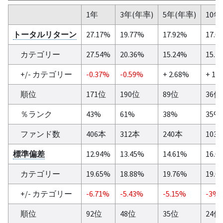
1年
3年(年率)
5年(年率)
10年
トータルリターン
27.17%
19.77%
17.92%
17.0
カテゴリー
27.54%
20.36%
15.24%
15.4
+/- カテゴリー
-0.37%
-0.59%
+ 2.68%
+ 1.
順位
171位
190位
89位
36位
％ランク
43%
61%
38%
35%
ファンド数
406本
312本
240本
103
標準偏差
12.94%
13.45%
14.61%
16.0
カテゴリー
19.65%
18.88%
19.76%
19.0
+/- カテゴリー
-6.71%
-5.43%
-5.15%
-3%
順位
92位
48位
35位
24位