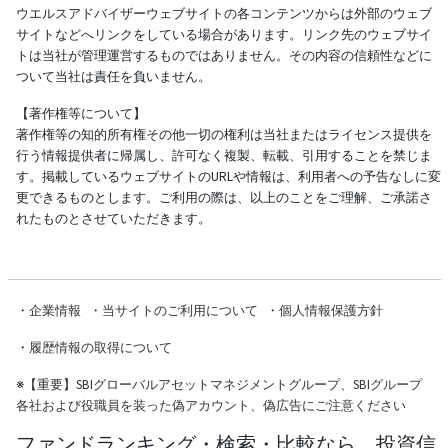
ウエルスアドバイザーウェブサイトの各コンテンツからは外部のウェブ
サイトなどへリンクをしている場合があります。リンク先のウェブサイ
トは当社が管理運営するものではありません。その内容の信頼性などに
ついて当社は責任を負いません。
【著作権等について】
著作権等の知的所有権その他一切の権利は当社またはライセンス提供を
行う情報提供者に帰属し、許可なく複製、転載、引用することを禁じま
す。掲載しているウェブサイトのURLや情報は、利用者への予告なしに変
更できるものとします。ご利用の際は、以上のことをご理解、ご承諾さ
れたものとさせていただきます。
・
企業情報
・
当サイトのご利用について
・
個人情報保護方針
・
履歴情報の取得について
※
【重要】SBIグローバルアセットマネジメントグループ、SBIグループ
各社および役職員を装った偽アカウント、偽広告にご注意ください
ファンドランキング・検索・比較なら、投資信