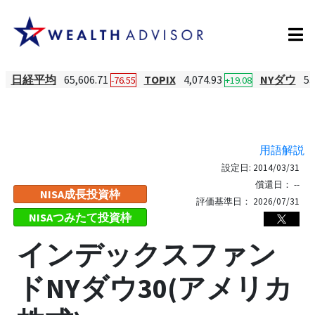
日経平均
65,606.71
TOPIX
4,074.93
NYダウ
53
-76.55
+19.08
用語解説
設定日:
2014/03/31
償還日：
--
NISA成長投資枠
評価基準日：
2026/07/31
NISAつみたて投資枠
インデックスファン
ドNYダウ30(アメリカ