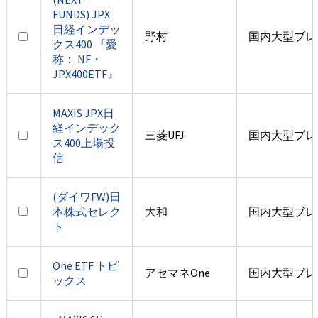
FUNDS) JPX
日経インデッ
野村
国内大型ブレ
クス400 『愛
称： NF・
JPX400ETF』
MAXIS JPX日
経インデック
三菱UFJ
国内大型ブレ
ス400上場投
信
(ダイワFW)日
本株式セレク
大和
国内大型ブレ
ト
One ETF トピ
アセマネOne
国内大型ブレ
ックス