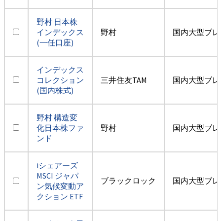
野村 日本株
インデックス
野村
国内大型ブレ
(一任口座)
インデックス
コレクション
三井住友TAM
国内大型ブレ
(国内株式)
野村 構造変
化日本株ファ
野村
国内大型ブレ
ンド
iシェアーズ
MSCI ジャパ
ブラックロック
国内大型ブレ
ン気候変動ア
クション ETF