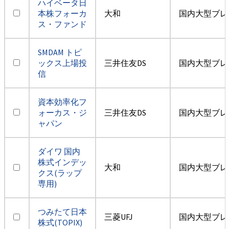
ハイベータ日
本株フォーカ
大和
国内大型ブレ
ス・ファンド
SMDAM トピ
ックス上場投
三井住友DS
国内大型ブレ
信
資本効率化フ
ォーカス・ジ
三井住友DS
国内大型ブレ
ャパン
ダイワ 国内
株式インデッ
大和
国内大型ブレ
クス(ラップ
専用)
つみたて日本
三菱UFJ
国内大型ブレ
株式(TOPIX)