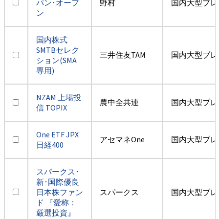
パン･オープ
野村
国内大型ブレ
ン
国内株式
SMTBセレク
三井住友TAM
国内大型ブレ
ション(SMA
専用)
NZAM 上場投
農中全共連
国内大型ブレ
信 TOPIX
One ETF JPX
アセマネOne
国内大型ブレ
日経400
スパークス･
新･国際優良
日本株ファン
スパークス
国内大型ブレ
ド 『愛称：
厳選投資』