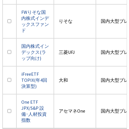
FWりそな国
内株式インデ
りそな
国内大型ブレ
ックスファン
ド
国内株式イン
デックス(ラ
三菱UFJ
国内大型ブレ
ップ向け)
iFreeETF
TOPIX(年4回
大和
国内大型ブレ
決算型)
One ETF
JPX/S&P 設
アセマネOne
国内大型ブレ
備･人材投資
指数