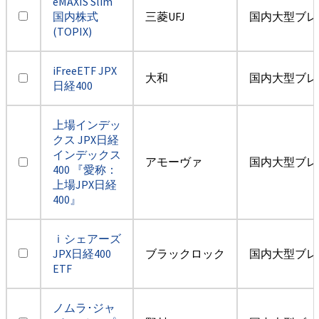
eMAXIS Slim
国内株式
三菱UFJ
国内大型ブレ
(TOPIX)
iFreeETF JPX
大和
国内大型ブレ
日経400
上場インデッ
クス JPX日経
インデックス
アモーヴァ
国内大型ブレ
400 『愛称：
上場JPX日経
400』
ｉシェアーズ
JPX日経400
ブラックロック
国内大型ブレ
ETF
ノムラ･ジャ