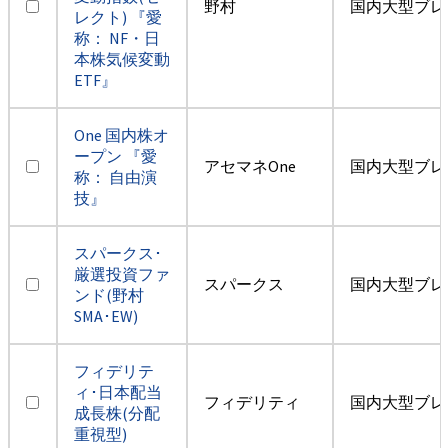
野村
国内大型ブレ
レクト) 『愛
称： NF・日
本株気候変動
ETF』
One 国内株オ
ープン 『愛
アセマネOne
国内大型ブレ
称： 自由演
技』
スパークス･
厳選投資ファ
スパークス
国内大型ブレ
ンド(野村
SMA･EW)
フィデリテ
ィ･日本配当
フィデリティ
国内大型ブレ
成長株(分配
重視型)