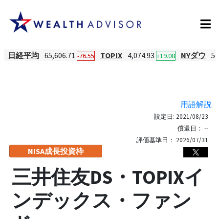
日経平均
65,606.71
TOPIX
4,074.93
NYダウ
54
-76.55
+19.08
用語解説
設定日:
2021/08/23
償還日：
--
評価基準日：
2026/07/31
NISA成長投資枠
三井住友DS・TOPIXイ
ンデックス・ファン