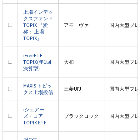
上場インデッ
クスファンド
TOPIX 『愛
アモーヴァ
国内大型ブレ
称： 上場
TOPIX』
iFreeETF
TOPIX(年1回
大和
国内大型ブレ
決算型)
MAXIS トピッ
三菱UFJ
国内大型ブレ
クス上場投信
iシェアー
ズ・コア
ブラックロック
国内大型ブレ
TOPIX ETF
(NEXT