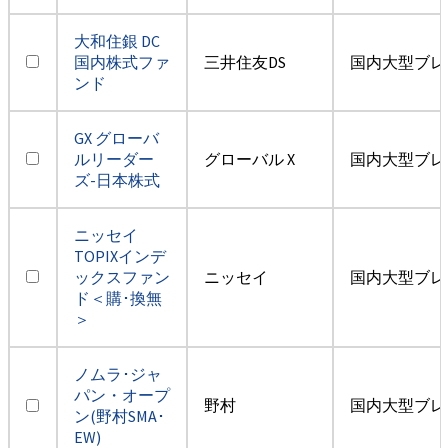
大和住銀 DC
国内株式ファ
三井住友DS
国内大型ブレ
ンド
GX グローバ
ルリーダー
グローバル X
国内大型ブレ
ズ-日本株式
ニッセイ
TOPIXインデ
ックスファン
ニッセイ
国内大型ブレ
ド＜購･換無
＞
ノムラ･ジャ
パン・オープ
野村
国内大型ブレ
ン(野村SMA･
EW)