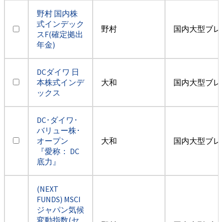
野村 国内株
式インデック
野村
国内大型ブレ
スF(確定拠出
年金)
DCダイワ 日
本株式インデ
大和
国内大型ブレ
ックス
DC･ダイワ･
バリュー株･
オープン
大和
国内大型ブレ
『愛称： DC
底力』
(NEXT
FUNDS) MSCI
ジャパン気候
変動指数(セ