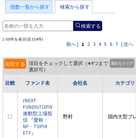
指数一覧から探す
検索から探す
検索する
1-50件を表示(全334件)
前へ |
1
2
3
4
5
6
7
| 次へ
項目をチェックして選択（※4つまで
比較する
選択をクリア
選択可）
比較
ファンド名
会社名
カテゴリ
(NEXT
FUNDS)TOPIX
連動型上場投
野村
国内大型ブレ
信 『愛称：
NF・TOPIX
ETF』