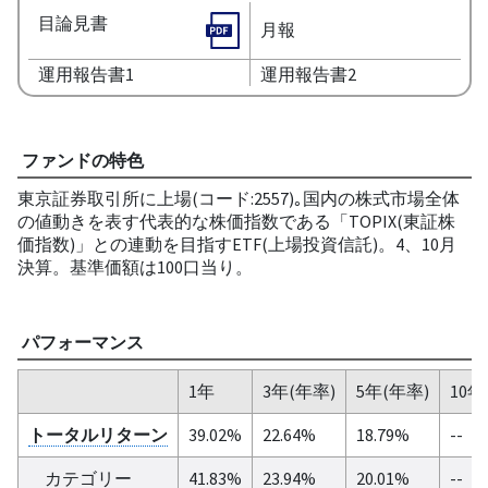
目論見書
月報
運用報告書1
運用報告書2
ファンドの特色
東京証券取引所に上場(コード:2557)｡国内の株式市場全体
の値動きを表す代表的な株価指数である「TOPIX(東証株
価指数)」との連動を目指すETF(上場投資信託)。4、10月
決算。基準価額は100口当り。
パフォーマンス
1年
3年(年率)
5年(年率)
10年
トータルリターン
39.02%
22.64%
18.79%
--
カテゴリー
41.83%
23.94%
20.01%
--