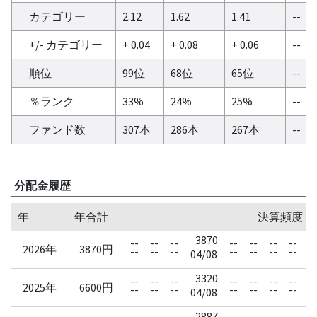
カテゴリー
2.12
1.62
1.41
--
+/- カテゴリー
+ 0.04
+ 0.08
+ 0.06
--
順位
99位
68位
65位
--
％ランク
33%
24%
25%
--
ファンド数
307本
286本
267本
--
分配金履歴
年
年合計
決算頻度：
3870
--
--
--
--
--
--
--
--
2026年
3870円
--
--
--
--
--
--
--
--
04/08
3320
--
--
--
--
--
--
--
--
2025年
6600円
--
--
--
--
--
--
--
--
04/08
2887