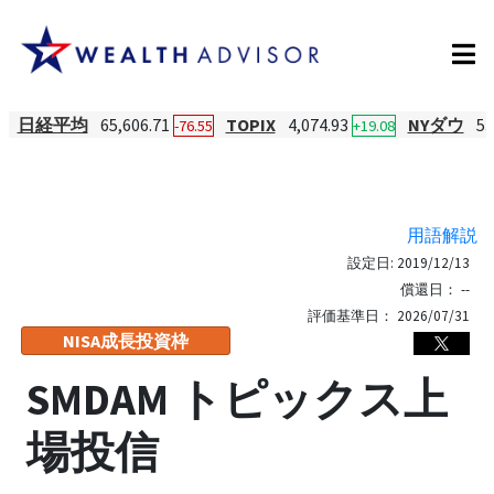
日経平均
65,606.71
TOPIX
4,074.93
NYダウ
53
-76.55
+19.08
用語解説
設定日:
2019/12/13
償還日：
--
評価基準日：
2026/07/31
NISA成長投資枠
SMDAM トピックス上
場投信