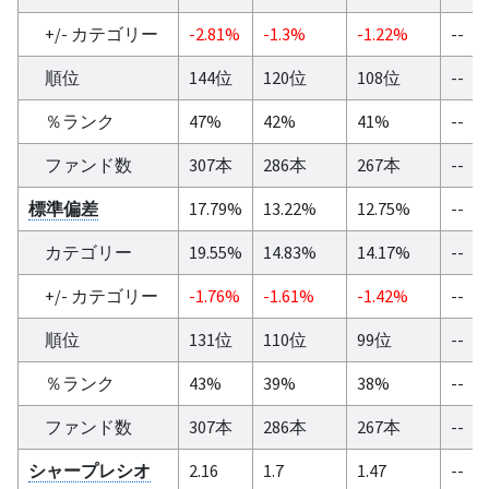
+/- カテゴリー
-2.81%
-1.3%
-1.22%
--
順位
144位
120位
108位
--
％ランク
47%
42%
41%
--
ファンド数
307本
286本
267本
--
標準偏差
17.79%
13.22%
12.75%
--
カテゴリー
19.55%
14.83%
14.17%
--
+/- カテゴリー
-1.76%
-1.61%
-1.42%
--
順位
131位
110位
99位
--
％ランク
43%
39%
38%
--
ファンド数
307本
286本
267本
--
シャープレシオ
2.16
1.7
1.47
--