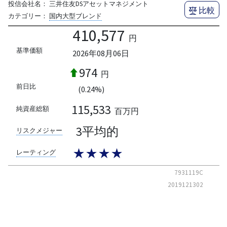
投信会社名：
三井住友DSアセットマネジメント
比較
カテゴリー：
国内大型ブレンド
410,577
円
基準価額
2026年08月06日
974
円
前日比
(0.24%)
115,533
純資産総額
百万円
3平均的
リスクメジャー
★★★★
レーティング
7931119C
2019121302