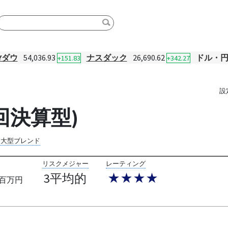
Yダウ
54,036.93
ナスダック
26,690.62
ドル・
+151.83
+342.27
設
年4回決算型)
内大型ブレンド
リスクメジャー
レーティング
3平均的
★★★★
百万円