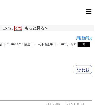
円
157.75
もっと見る＞
-0.72
用語解説
定日:
2020/11/09
償還日：
--
評価基準日：
2026/07/31
比較
0431220B
2020110903