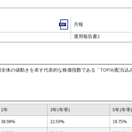
月報
運用報告書2
市場全体の値動きを表す代表的な株価指数である「TOPIX(配当込み
1年
3年(年率)
5年(年率
38.98%
22.59%
18.75%