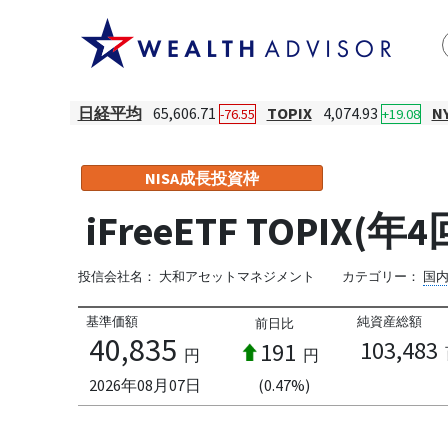
日経平均
65,606.71
TOPIX
4,074.93
N
-76.55
+19.08
NISA成長投資枠
iFreeETF TOPIX(
投信会社名：
大和アセットマネジメント
カテゴリー：
国
基準価額
純資産総額
前日比
40,835
103,483
191
円
円
2026年08月07日
(0.47%)