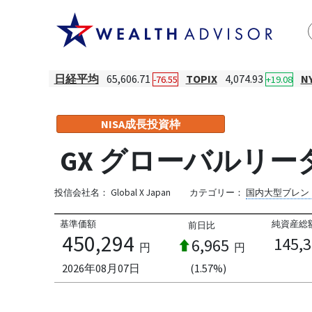
日経平均
65,606.71
TOPIX
4,074.93
N
-76.55
+19.08
NISA成長投資枠
GX グローバルリー
投信会社名：
Global X Japan
カテゴリー：
国内大型ブレン
基準価額
純資産総
前日比
450,294
145,
6,965
円
円
2026年08月07日
(1.57%)