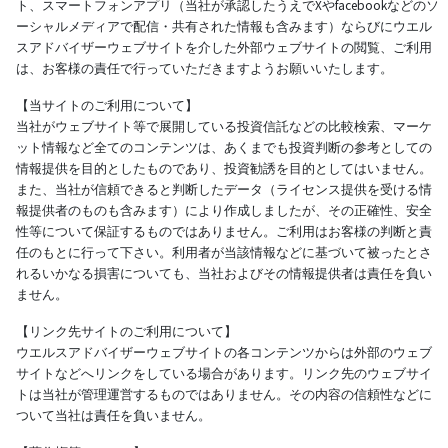
ト、スマートフォンアプリ（当社が承認したうえでXやfacebookなどのソ
ーシャルメディアで配信・共有された情報も含みます）ならびにウエル
スアドバイザーウェブサイトを介した外部ウェブサイトの閲覧、ご利用
は、お客様の責任で行っていただきますようお願いいたします。
【当サイトのご利用について】
当社がウェブサイト等で展開している投資信託などの比較検索、マーケ
ット情報など全てのコンテンツは、あくまでも投資判断の参考としての
情報提供を目的としたものであり、投資勧誘を目的としてはいません。
また、当社が信頼できると判断したデータ（ライセンス提供を受ける情
報提供者のものも含みます）により作成しましたが、その正確性、安全
性等について保証するものではありません。ご利用はお客様の判断と責
任のもとに行って下さい。利用者が当該情報などに基づいて被ったとさ
れるいかなる損害についても、当社およびその情報提供者は責任を負い
ません。
【リンク先サイトのご利用について】
ウエルスアドバイザーウェブサイトの各コンテンツからは外部のウェブ
サイトなどへリンクをしている場合があります。リンク先のウェブサイ
トは当社が管理運営するものではありません。その内容の信頼性などに
ついて当社は責任を負いません。