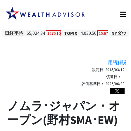
日経平均
65,024.34
TOPIX
4,030.50
NYダウ
-1276.10
-15.67
用語解説
設定日:
2015/03/12
償還日：
--
評価基準日：
2026/06/30
ノムラ･ジャパン・オ
ープン(野村SMA･EW)