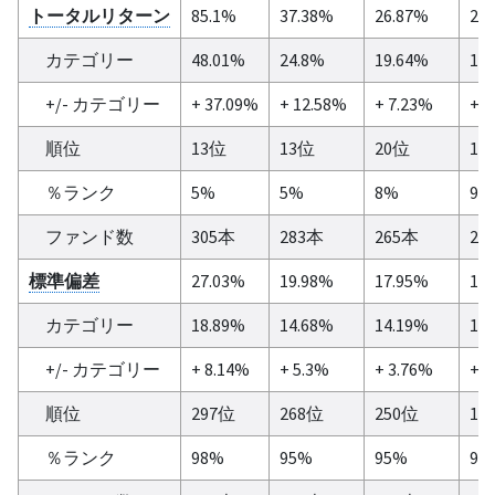
トータルリターン
85.1%
37.38%
26.87%
20
カテゴリー
48.01%
24.8%
19.64%
15
+/- カテゴリー
+ 37.09%
+ 12.58%
+ 7.23%
+ 5
順位
13位
13位
20位
17
％ランク
5%
5%
8%
9%
ファンド数
305本
283本
265本
21
標準偏差
27.03%
19.98%
17.95%
17
カテゴリー
18.89%
14.68%
14.19%
15
+/- カテゴリー
+ 8.14%
+ 5.3%
+ 3.76%
+ 2
順位
297位
268位
250位
19
％ランク
98%
95%
95%
91