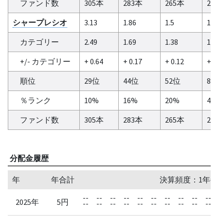
ファンド数
305本
283本
265本
21
シャープレシオ
3.13
1.86
1.5
1.2
カテゴリー
2.49
1.69
1.38
1.0
+/- カテゴリー
+ 0.64
+ 0.17
+ 0.12
+ 0
順位
29位
44位
52位
8
％ランク
10%
16%
20%
4%
ファンド数
305本
283本
265本
21
分配金履歴
年
年合計
決算頻度：1年毎
--
--
--
--
--
--
--
--
--
--
2025年
5円
--
--
--
--
--
--
--
--
--
--