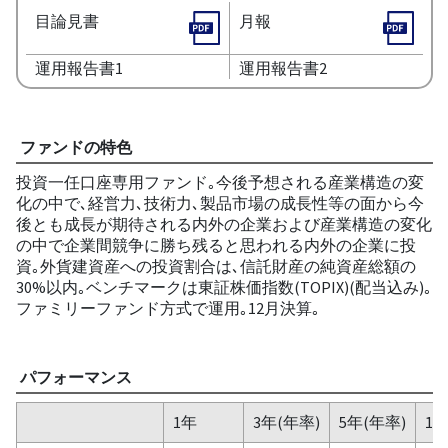
目論見書
月報
運用報告書1
運用報告書2
ファンドの特色
投資一任口座専用ファンド｡今後予想される産業構造の変
化の中で､経営力､技術力､製品市場の成長性等の面から今
後とも成長が期待される内外の企業および産業構造の変化
の中で企業間競争に勝ち残ると思われる内外の企業に投
資｡外貨建資産への投資割合は､信託財産の純資産総額の
30%以内｡ベンチマークは東証株価指数(TOPIX)(配当込み)｡
ファミリーファンド方式で運用｡12月決算｡
パフォーマンス
1年
3年(年率)
5年(年率)
10