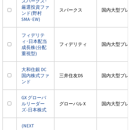
スパークス･
厳選投資ファ
スパークス
国内大型ブレ
ンド(野村
SMA･EW)
フィデリテ
ィ･日本配当
フィデリティ
国内大型ブレ
成長株(分配
重視型)
大和住銀 DC
国内株式ファ
三井住友DS
国内大型ブレ
ンド
GX グローバ
ルリーダー
グローバル X
国内大型ブレ
ズ-日本株式
(NEXT