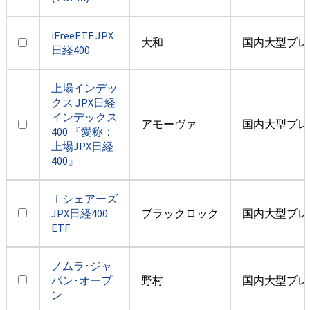
iFreeETF JPX
大和
国内大型ブレ
日経400
上場インデッ
クス JPX日経
インデックス
アモーヴァ
国内大型ブレ
400 『愛称：
上場JPX日経
400』
ｉシェアーズ
JPX日経400
ブラックロック
国内大型ブレ
ETF
ノムラ･ジャ
パン･オープ
野村
国内大型ブレ
ン