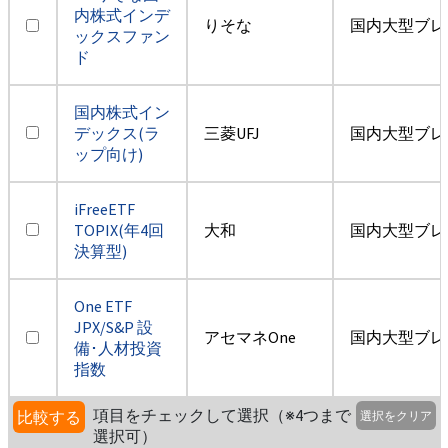
内株式インデ
りそな
国内大型ブレ
ックスファン
ド
国内株式イン
デックス(ラ
三菱UFJ
国内大型ブレ
ップ向け)
iFreeETF
TOPIX(年4回
大和
国内大型ブレ
決算型)
One ETF
JPX/S&P 設
アセマネOne
国内大型ブレ
備･人材投資
指数
項目をチェックして選択（※4つまで
比較する
選択をクリア
選択可）