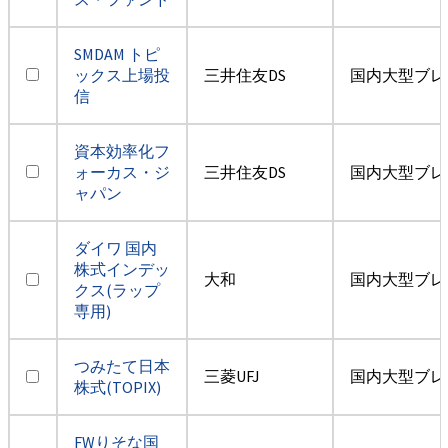
SMDAM トピ
ックス上場投
三井住友DS
国内大型ブレ
信
資本効率化フ
ォーカス・ジ
三井住友DS
国内大型ブレ
ャパン
ダイワ 国内
株式インデッ
大和
国内大型ブレ
クス(ラップ
専用)
つみたて日本
三菱UFJ
国内大型ブレ
株式(TOPIX)
FWりそな国