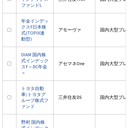
ファンドL
年金インデッ
クスF日本株
アモーヴァ
国内大型ブレ
式(TOPIX連
動型)
DIAM 国内株
式インデック
アセマネOne
国内大型ブレ
スF＜DC年金
＞
トヨタ自動
車/トヨタグ
三井住友DS
国内大型ブレ
ループ株式フ
ァンド
野村 国内株
式インデック