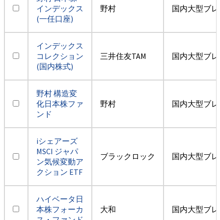
インデックス
野村
国内大型ブレ
(一任口座)
インデックス
コレクション
三井住友TAM
国内大型ブレ
(国内株式)
野村 構造変
化日本株ファ
野村
国内大型ブレ
ンド
iシェアーズ
MSCI ジャパ
ブラックロック
国内大型ブレ
ン気候変動ア
クション ETF
ハイベータ日
本株フォーカ
大和
国内大型ブレ
ス・ファンド