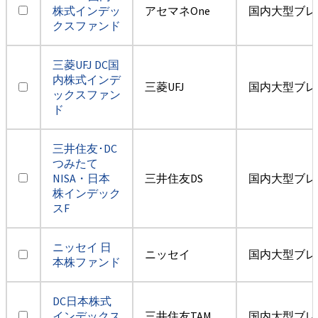
株式インデッ
アセマネOne
国内大型ブレ
クスファンド
三菱UFJ DC国
内株式インデ
三菱UFJ
国内大型ブレ
ックスファン
ド
三井住友･DC
つみたて
NISA・日本
三井住友DS
国内大型ブレ
株インデック
スF
ニッセイ 日
ニッセイ
国内大型ブレ
本株ファンド
DC日本株式
インデックス
三井住友TAM
国内大型ブレ