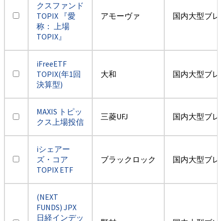
クスファンド
TOPIX 『愛
アモーヴァ
国内大型ブレ
称： 上場
TOPIX』
iFreeETF
TOPIX(年1回
大和
国内大型ブレ
決算型)
MAXIS トピッ
三菱UFJ
国内大型ブレ
クス上場投信
iシェアー
ズ・コア
ブラックロック
国内大型ブレ
TOPIX ETF
(NEXT
FUNDS) JPX
日経インデッ