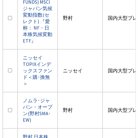
FUNDS) MSCI
ジャパン気候
変動指数(セ
野村
国内大型ブレ
レクト) 『愛
称： NF・日
本株気候変動
ETF』
ニッセイ
TOPIXインデ
ックスファン
ニッセイ
国内大型ブレ
ド＜購･換無
＞
ノムラ･ジャ
パン・オープ
野村
国内大型ブレ
ン(野村SMA･
EW)
野村 日本株