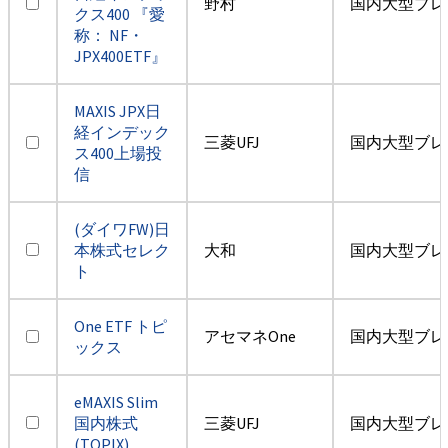
野村
国内大型ブレ
クス400 『愛
称： NF・
JPX400ETF』
MAXIS JPX日
経インデック
三菱UFJ
国内大型ブレ
ス400上場投
信
(ダイワFW)日
本株式セレク
大和
国内大型ブレ
ト
One ETF トピ
アセマネOne
国内大型ブレ
ックス
eMAXIS Slim
国内株式
三菱UFJ
国内大型ブレ
(TOPIX)