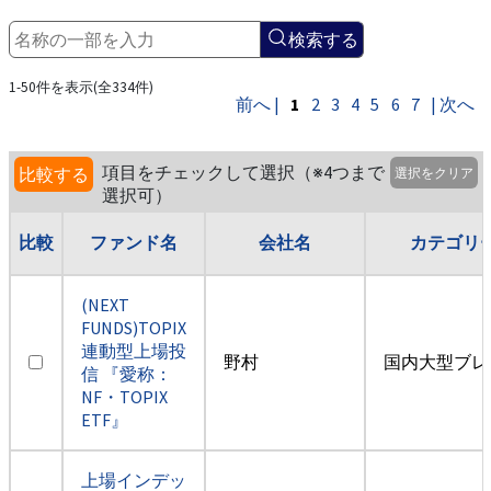
検索する
1-50件を表示(全334件)
前へ |
1
2
3
4
5
6
7
| 次へ
項目をチェックして選択（※4つまで
比較する
選択をクリア
選択可）
比較
ファンド名
会社名
カテゴリ
(NEXT
FUNDS)TOPIX
連動型上場投
野村
国内大型ブレ
信 『愛称：
NF・TOPIX
ETF』
上場インデッ