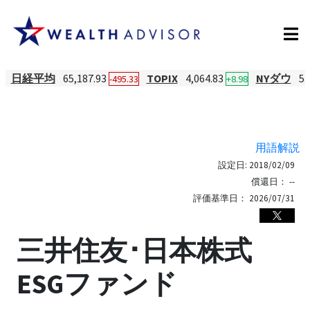
日経平均
65,187.93
TOPIX
4,064.83
NYダウ
53
-495.33
+8.98
用語解説
設定日:
2018/02/09
償還日：
--
評価基準日：
2026/07/31
三井住友･日本株式
ESGファンド