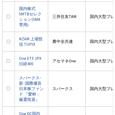
国内株式
SMTBセレク
三井住友TAM
国内大型ブレ
ション(SMA
専用)
NZAM 上場投
農中全共連
国内大型ブレ
信 TOPIX
One ETF JPX
アセマネOne
国内大型ブレ
日経400
スパークス･
新･国際優良
日本株ファン
スパークス
国内大型ブレ
ド 『愛称：
厳選投資』
One DC国内