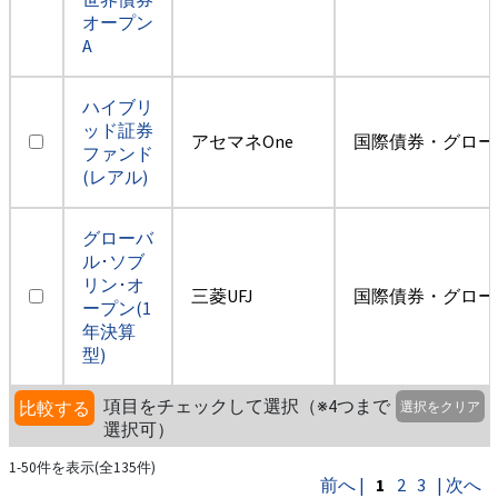
オープン
A
ハイブリ
ッド証券
アセマネOne
国際債券・グロー
ファンド
(レアル)
グローバ
ル･ソブ
リン･オ
三菱UFJ
国際債券・グロー
ープン(1
年決算
型)
項目をチェックして選択（※4つまで
比較する
選択をクリア
選択可）
1-50件を表示(全135件)
前へ |
1
2
3
| 次へ