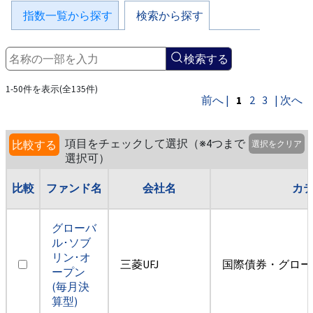
指数一覧から探す
検索から探す
検索する
1-50件を表示(全135件)
前へ |
1
2
3
| 次へ
項目をチェックして選択（※4つまで
比較する
選択をクリア
選択可）
比較
ファンド名
会社名
カ
グローバ
ル･ソブ
リン･オ
三菱UFJ
国際債券・グロー
ープン
(毎月決
算型)