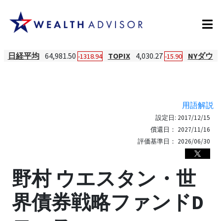
日経平均
64,981.50
TOPIX
4,030.27
NYダウ
-1318.94
-15.90
用語解説
設定日:
2017/12/15
償還日：
2027/11/16
評価基準日：
2026/06/30
野村 ウエスタン・世
界債券戦略ファンドD