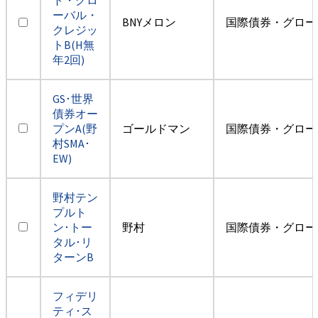
ーバル・
BNYメロン
国際債券・グロー
クレジッ
トB(H無
年2回)
GS･世界
債券オー
プンA(野
ゴールドマン
国際債券・グロー
村SMA･
EW)
野村テン
プルト
ン･トー
野村
国際債券・グロー
タル･リ
ターンB
フィデリ
ティ･ス