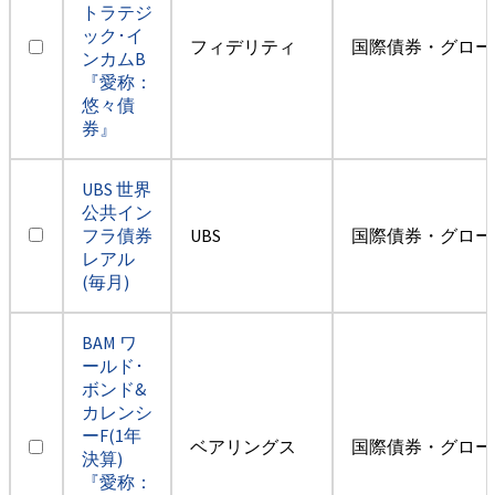
トラテジ
ック･イ
フィデリティ
国際債券・グロー
ンカムB
『愛称：
悠々債
券』
UBS 世界
公共イン
フラ債券
UBS
国際債券・グロー
レアル
(毎月)
BAM ワ
ールド･
ボンド&
カレンシ
ーF(1年
ベアリングス
国際債券・グロー
決算)
『愛称：