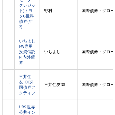
クレジッ
ト)トヨ
野村
国際債券・グロー
タG世界
債券(年
2)
いちよし
FW専用
投資信託
いちよし
国際債券・グロー
N 内外債
券
三井住
友･DC外
三井住友DS
国際債券・グロー
国債券ア
クティブ
UBS 世界
公共イン