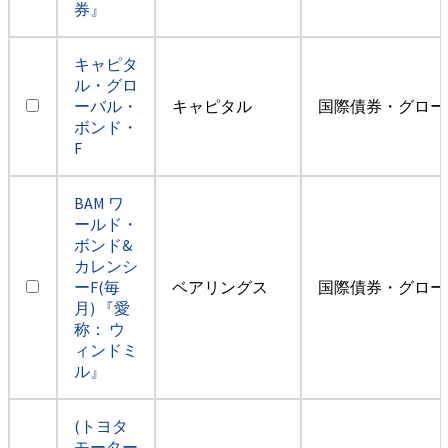
券』
キャピタ
ル・グロ
ーバル・
キャピタル
国際債券・グロー
ボンド・
F
BAM ワ
ールド・
ボンド&
カレンシ
ーF(毎
ベアリングス
国際債券・グロー
月) 『愛
称： ウ
ィンドミ
ル』
(トヨタ
モーター