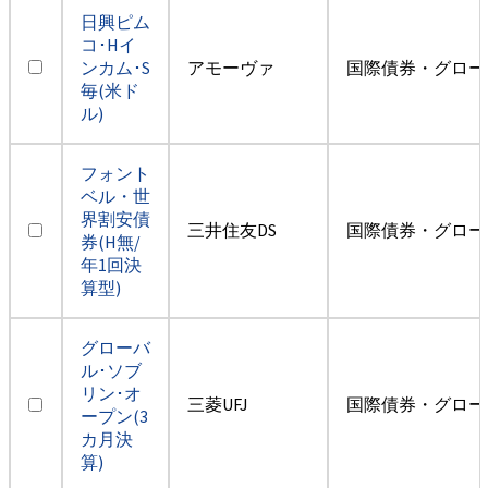
日興ピム
コ･Hイ
ンカム･S
アモーヴァ
国際債券・グロー
毎(米ド
ル)
フォント
ベル・世
界割安債
三井住友DS
国際債券・グロー
券(H無/
年1回決
算型)
グローバ
ル･ソブ
リン･オ
三菱UFJ
国際債券・グロー
ープン(3
カ月決
算)