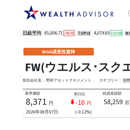
日経平均
65,606.71
TOPIX
4,074.93
N
-76.55
+19.08
NISA成長投資枠
FW(ウエルス･スク
投信会社名：
野村アセットマネジメント
カテゴリー：
国
基準価額
純資産総額
前日比
8,371
58,259
-10
百
円
円
2026年08月07日
(-0.12%)