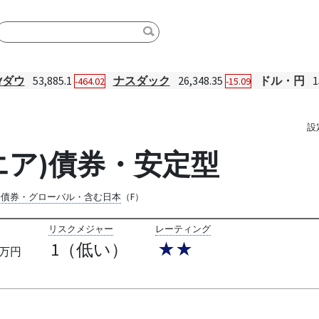
Yダウ
53,885.1
ナスダック
26,348.35
ドル・円
1
-464.02
-15.09
設
エア)債券・安定型
際債券・グローバル・含む日本
（F）
リスクメジャー
レーティング
1（低い）
★★
万円