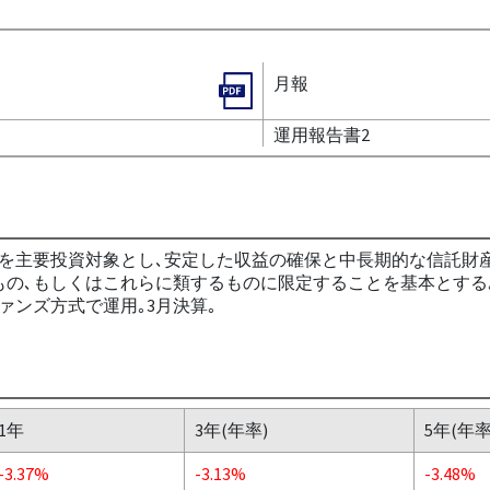
月報
運用報告書2
を主要投資対象とし､安定した収益の確保と中長期的な信託財
もの､もしくはこれらに類するものに限定することを基本とする
ァンズ方式で運用｡3月決算｡
1年
3年(年率)
5年(年率
-3.37%
-3.13%
-3.48%