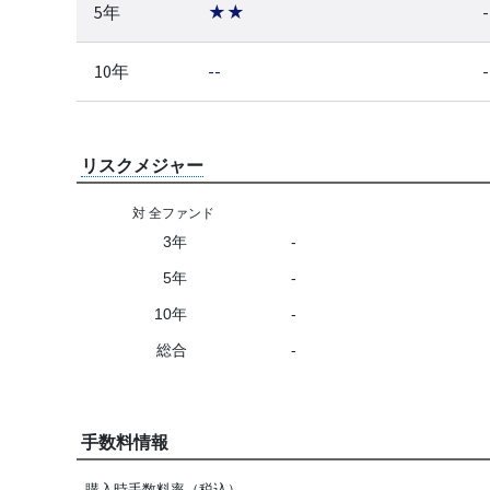
5年
★★
-
10年
--
-
リスクメジャー
対 全ファンド
3年
-
5年
-
10年
-
総合
-
手数料情報
購入時手数料率（税込）