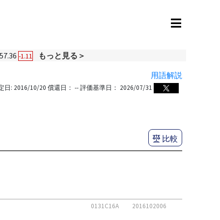
57.36
もっと見る＞
-1.11
用語解説
定日:
2016/10/20
償還日：
--
評価基準日：
2026/07/31
比較
0131C16A
2016102006