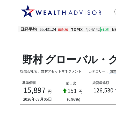
日経平均
65,431.24
TOPIX
4,047.42
N
-869.20
+1.25
野村 グローバル・ク
投信会社名：
野村アセットマネジメント
カテゴリー：
国
基準価額
純資産総額
前日比
15,897
126,530
151
円
円
2026年08月05日
(0.96%)