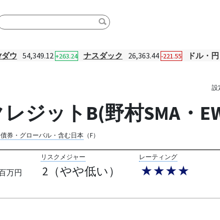
Yダウ
54,349.12
ナスダック
26,363.44
ドル・円
+263.24
-221.55
設
レジットB(野村SMA・EW
際債券・グローバル・含む日本
（F）
リスクメジャー
レーティング
2（やや低い）
★★★★
百万円