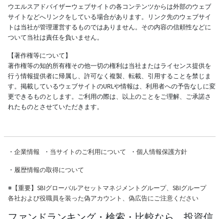
ウエルスアドバイザーウェブサイトの各コンテンツからは外部のウェブ
サイトなどへリンクをしている場合があります。リンク先のウェブサイ
トは当社が管理運営するものではありません。その内容の信頼性などに
ついて当社は責任を負いません。
【著作権等について】
著作権等の知的所有権その他一切の権利は当社またはライセンス提供を
行う情報提供者に帰属し、許可なく複製、転載、引用することを禁じま
す。掲載しているウェブサイトのURLや情報は、利用者への予告なしに変
更できるものとします。ご利用の際は、以上のことをご理解、ご承諾さ
れたものとさせていただきます。
・
企業情報
・
当サイトのご利用について
・
個人情報保護方針
・
履歴情報の取得について
※
【重要】SBIグローバルアセットマネジメントグループ、SBIグループ
各社および役職員を装った偽アカウント、偽広告にご注意ください
ファンドランキング・検索・比較なら、投資信