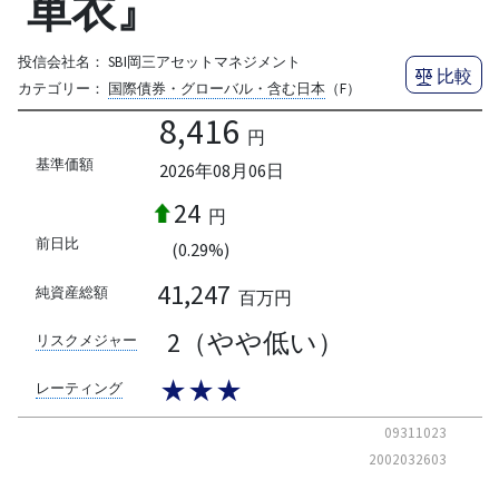
単衣』
投信会社名：
SBI岡三アセットマネジメント
比較
カテゴリー：
国際債券・グローバル・含む日本
（F）
8,416
円
基準価額
2026年08月06日
24
円
前日比
(0.29%)
41,247
純資産総額
百万円
2（やや低い）
リスクメジャー
★★★
レーティング
09311023
2002032603