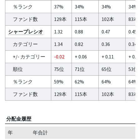
％ランク
37%
34%
34%
34%
ファンド数
129本
115本
102本
83本
シャープレシオ
1.32
0.88
0.47
0.45
カテゴリー
1.34
0.82
0.36
0.34
+/- カテゴリー
-0.02
+ 0.06
+ 0.11
+ 0.1
順位
75位
71位
65位
53位
％ランク
59%
62%
64%
64%
ファンド数
129本
115本
102本
83本
分配金履歴
年
年合計