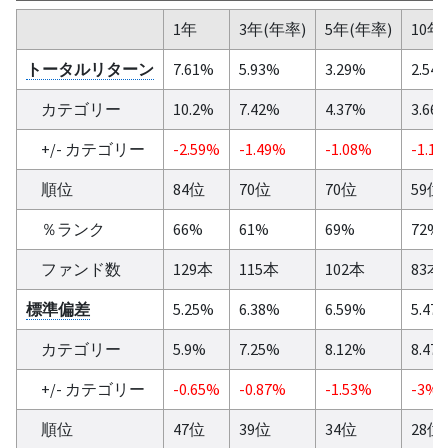
1年
3年(年率)
5年(年率)
10年
トータルリターン
7.61%
5.93%
3.29%
2.54
カテゴリー
10.2%
7.42%
4.37%
3.66
+/- カテゴリー
-2.59%
-1.49%
-1.08%
-1.1
順位
84位
70位
70位
59位
％ランク
66%
61%
69%
72%
ファンド数
129本
115本
102本
83本
標準偏差
5.25%
6.38%
6.59%
5.47
カテゴリー
5.9%
7.25%
8.12%
8.47
+/- カテゴリー
-0.65%
-0.87%
-1.53%
-3%
順位
47位
39位
34位
28位