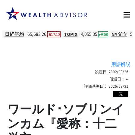
日経平均
65,683.26
TOPIX
4,055.85
NYダウ
54
-617.18
+9.68
用語解説
設定日:
2002/03/26
償還日：
--
評価基準日：
2026/07/31
ワールド･ソブリンイ
ンカム『愛称：十二