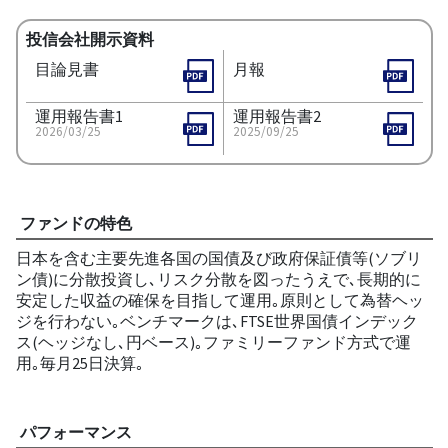
投信会社開示資料
目論見書
月報
運用報告書1
運用報告書2
2026/03/25
2025/09/25
ファンドの特色
日本を含む主要先進各国の国債及び政府保証債等(ソブリ
ン債)に分散投資し､リスク分散を図ったうえで､長期的に
安定した収益の確保を目指して運用｡原則として為替ヘッ
ジを行わない｡ベンチマークは､FTSE世界国債インデック
ス(ヘッジなし､円ベース)｡ファミリーファンド方式で運
用｡毎月25日決算｡
パフォーマンス