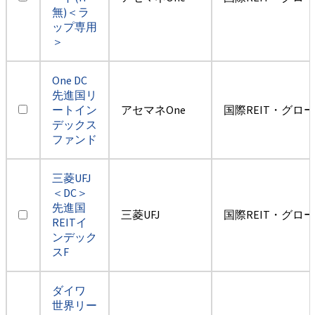
無)＜ラ
ップ専用
＞
One DC
先進国リ
ートイン
アセマネOne
国際REIT・グロ
デックス
ファンド
三菱UFJ
＜DC＞
先進国
三菱UFJ
国際REIT・グロ
REITイ
ンデック
スF
ダイワ
世界リー