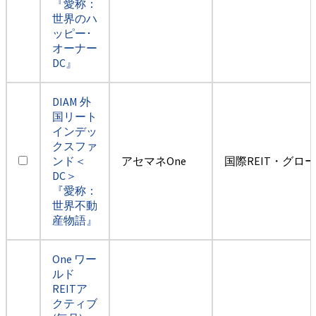
『愛称：
世界のハ
ッピー･
オーナー
DC』
DIAM 外
国リート
インデッ
クスファ
ンド＜
アセマネOne
国際REIT・グロ
DC＞
『愛称：
世界不動
産物語』
One ワー
ルド
REITア
クティブ