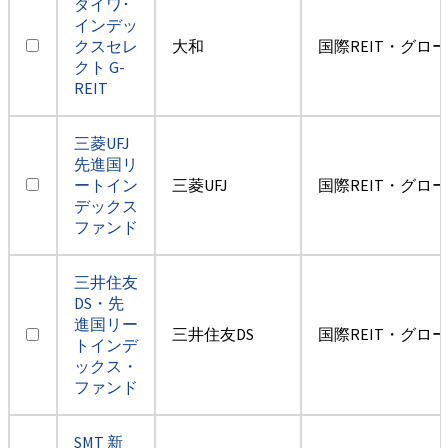
ダイワ･
インデッ
クスセレ
大和
国際REIT・グロ
クト G-
REIT
三菱UFJ
先進国リ
ートイン
三菱UFJ
国際REIT・グロ
デックス
ファンド
三井住友
DS・先
進国リー
三井住友DS
国際REIT・グロ
トインデ
ックス・
ファンド
SMT 新