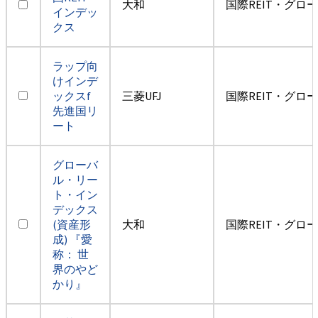
大和
国際REIT・グロ
インデッ
クス
ラップ向
けインデ
ックスf
三菱UFJ
国際REIT・グロ
先進国リ
ート
グローバ
ル・リー
ト・イン
デックス
(資産形
大和
国際REIT・グロ
成) 『愛
称： 世
界のやど
かり』