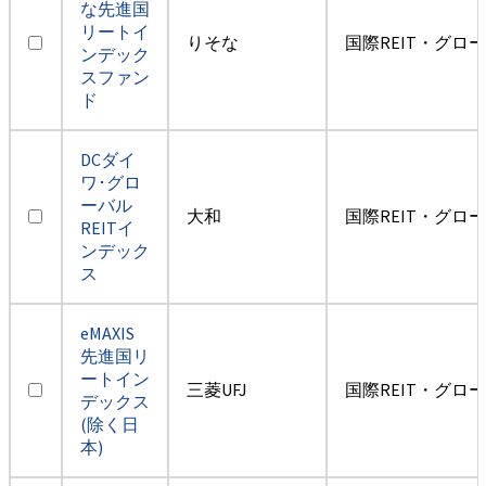
な先進国
リートイ
りそな
国際REIT・グロ
ンデック
スファン
ド
DCダイ
ワ･グロ
ーバル
大和
国際REIT・グロ
REITイ
ンデック
ス
eMAXIS
先進国リ
ートイン
三菱UFJ
国際REIT・グロ
デックス
(除く日
本)