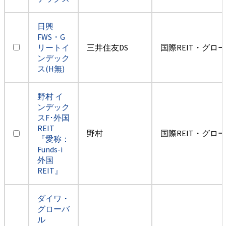
日興
FWS・G
リートイ
三井住友DS
国際REIT・グロ
ンデック
ス(H無)
野村 イ
ンデック
スF･外国
REIT
野村
国際REIT・グロ
『愛称：
Funds-i
外国
REIT』
ダイワ・
グローバ
ル