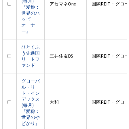
(毎月)
アセマネOne
国際REIT・グロ
『愛称：
世界のハ
ッピー･
オーナ
ー』
ひとくふ
う先進国
三井住友DS
国際REIT・グロ
リートフ
ァンド
グローバ
ル・リー
ト・イン
デックス
大和
国際REIT・グロ
(毎月)
『愛称：
世界のや
どかり』