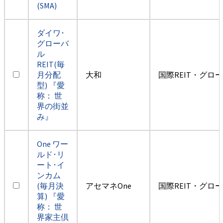
(SMA)
ダイワ･
グローバ
ル
REIT(毎
月分配
大和
国際REIT・グロ
型) 『愛
称： 世
界の街並
み』
One ワー
ルド･リ
ート･イ
ンカム
(毎月決
アセマネOne
国際REIT・グロ
算) 『愛
称： 世
界家主倶