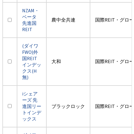
NZAM・
ベータ
農中全共連
国際REIT・グロ
先進国
REIT
(ダイワ
FWO)外
国REIT
大和
国際REIT・グロ
インデッ
クス(H
無)
iシェア
ーズ 先
進国リー
ブラックロック
国際REIT・グロ
トインデ
ックス