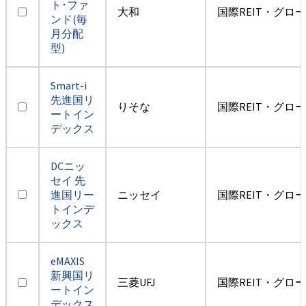
ト･ファ
大和
国際REIT・グロ
ンド(毎
月分配
型)
Smart-i
先進国リ
りそな
国際REIT・グロ
ートイン
デックス
DCニッ
セイ 先
進国リー
ニッセイ
国際REIT・グロ
トインデ
ックス
eMAXIS
新興国リ
三菱UFJ
国際REIT・グロ
ートイン
デックス