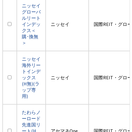
ニッセイ
グローバ
ルリート
インデッ
ニッセイ
国際REIT・グロ
クス＜
購･換無
＞
ニッセイ
海外リー
トインデ
ックス
ニッセイ
国際REIT・グロ
(H無)(ラ
ップ専
用)
たわらノ
ーロード
先進国リ
ート(H
アセマネOne
国際REIT・グロ