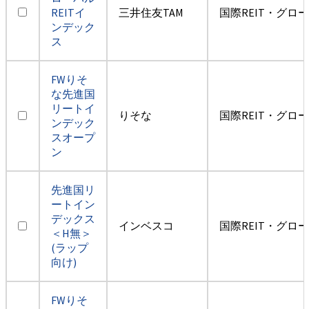
REITイ
三井住友TAM
国際REIT・グロ
ンデック
ス
FWりそ
な先進国
リートイ
りそな
国際REIT・グロ
ンデック
スオープ
ン
先進国リ
ートイン
デックス
インベスコ
国際REIT・グロ
＜H無＞
(ラップ
向け)
FWりそ