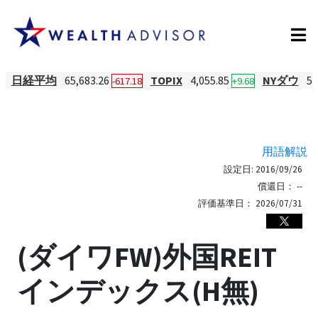
日経平均
65,683.26
TOPIX
4,055.85
NYダウ
54
-617.18
+9.68
用語解説
設定日:
2016/09/26
償還日：
--
評価基準日：
2026/07/31
(ダイワFW)外国REIT
インデックス(H無)