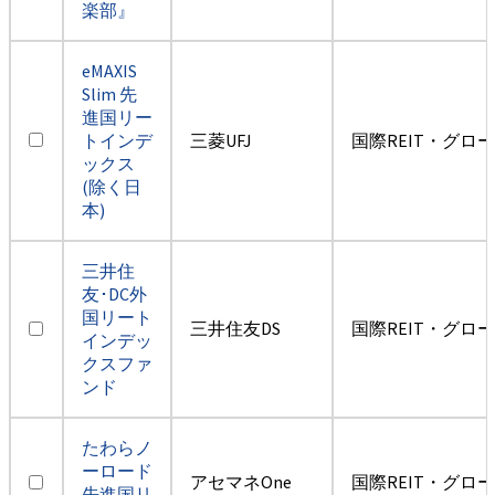
楽部』
eMAXIS
Slim 先
進国リー
トインデ
三菱UFJ
国際REIT・グロ
ックス
(除く日
本)
三井住
友･DC外
国リート
三井住友DS
国際REIT・グロ
インデッ
クスファ
ンド
たわらノ
ーロード
アセマネOne
国際REIT・グロ
先進国リ