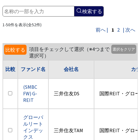
検索する
1-50件を表示(全52件)
前へ |
1
2
| 次へ
項目をチェックして選択（※4つまで
比較する
選択をクリア
選択可）
比較
ファンド名
会社名
カ
(SMBC
FW) G-
三井住友DS
国際REIT・グロ
REIT
グローバ
ルリート
インデッ
三井住友TAM
国際REIT・グロ
クス