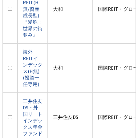
REIT(H
無/資産
大和
国際REIT・グロ
成長型)
『愛称：
世界の街
並み』
海外
REITイ
ンデック
大和
国際REIT・グロ
ス(H無)
(投資一
任専用)
三井住友
DS・外
国リート
三井住友DS
国際REIT・グロ
インデッ
クス年金
ファンド