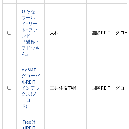
りそな
ワール
ド･リー
ト･ファ
大和
国際REIT・グロ
ンド
『愛称：
フドウさ
ん』
My SMT
グローバ
ルREIT
インデッ
三井住友TAM
国際REIT・グロ
クス(ノ
ーロー
ド)
iFree外
国REIT