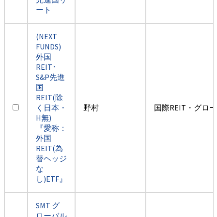
ート
(NEXT
FUNDS)
外国
REIT･
S&P先進
国
REIT(除
く日本・
野村
国際REIT・グロ
H無)
『愛称：
外国
REIT(為
替ヘッジ
な
し)ETF』
SMT グ
ローバル