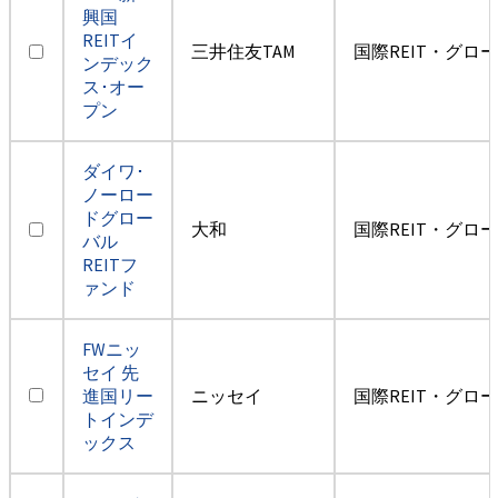
興国
REITイ
三井住友TAM
国際REIT・グロ
ンデック
ス･オー
プン
ダイワ･
ノーロー
ドグロー
大和
国際REIT・グロ
バル
REITフ
ァンド
FWニッ
セイ 先
進国リー
ニッセイ
国際REIT・グロ
トインデ
ックス