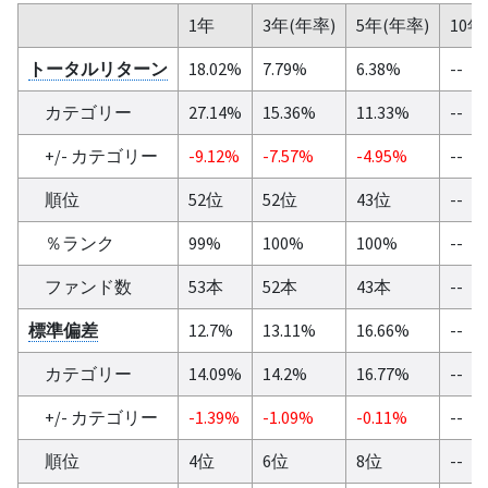
1年
3年(年率)
5年(年率)
10年
トータルリターン
18.02%
7.79%
6.38%
--
カテゴリー
27.14%
15.36%
11.33%
--
+/- カテゴリー
-9.12%
-7.57%
-4.95%
--
順位
52位
52位
43位
--
％ランク
99%
100%
100%
--
ファンド数
53本
52本
43本
--
標準偏差
12.7%
13.11%
16.66%
--
カテゴリー
14.09%
14.2%
16.77%
--
+/- カテゴリー
-1.39%
-1.09%
-0.11%
--
順位
4位
6位
8位
--