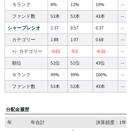
％ランク
8%
12%
19%
--
ファンド数
53本
52本
43本
--
シャープレシオ
1.37
0.57
0.37
--
カテゴリー
1.88
1.07
0.68
--
+/- カテゴリー
-0.51
-0.5
-0.31
--
順位
52位
51位
43位
--
％ランク
99%
99%
100%
--
ファンド数
53本
52本
43本
--
分配金履歴
年
年合計
決算頻度：1年毎