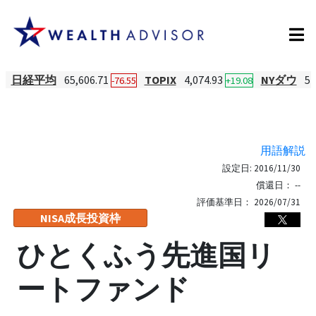
日経平均
65,606.71
TOPIX
4,074.93
NYダウ
54
-76.55
+19.08
用語解説
設定日:
2016/11/30
償還日：
--
評価基準日：
2026/07/31
NISA成長投資枠
ひとくふう先進国リ
ートファンド