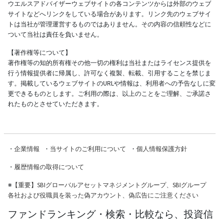
ウエルスアドバイザーウェブサイトの各コンテンツからは外部のウェブ
サイトなどへリンクをしている場合があります。リンク先のウェブサイ
トは当社が管理運営するものではありません。その内容の信頼性などに
ついて当社は責任を負いません。
【著作権等について】
著作権等の知的所有権その他一切の権利は当社またはライセンス提供を
行う情報提供者に帰属し、許可なく複製、転載、引用することを禁じま
す。掲載しているウェブサイトのURLや情報は、利用者への予告なしに変
更できるものとします。ご利用の際は、以上のことをご理解、ご承諾さ
れたものとさせていただきます。
・
企業情報
・
当サイトのご利用について
・
個人情報保護方針
・
履歴情報の取得について
※
【重要】SBIグローバルアセットマネジメントグループ、SBIグループ
各社および役職員を装った偽アカウント、偽広告にご注意ください
ファンドランキング・検索・比較なら、投資信