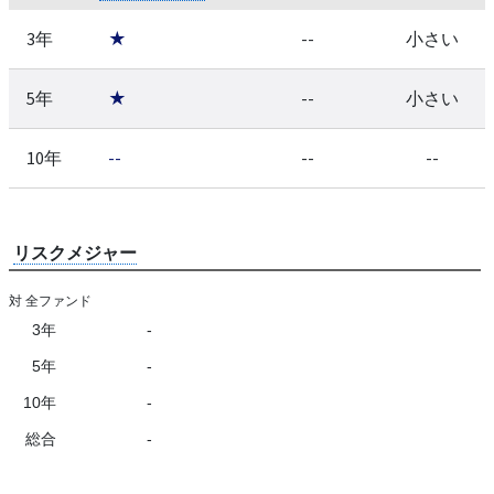
3年
★
--
小さい
5年
★
--
小さい
10年
--
--
--
リスクメジャー
対 全ファンド
3年
-
5年
-
10年
-
総合
-