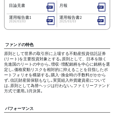
目論見書
月報
運用報告書1
運用報告書2
2026/03/03
2025/03/03
ファンドの特色
原則として世界の取引所に上場する不動産投資信託証券
(リート)を主要投資対象とする｡原則として、日本を除く
先進国のリートの中から､増収･増配銘柄を中心に銘柄を選
定し､価格変動リスクを相対的に抑えることを目指したポ
ートフォリオを構築する｡購入･換金時の手数料がかから
ず､信託財産留保額もなし｡実質組入外貨建資産について
は､原則として為替ヘッジは行わない｡ファミリーファンド
方式で運用｡3月決算｡
パフォーマンス