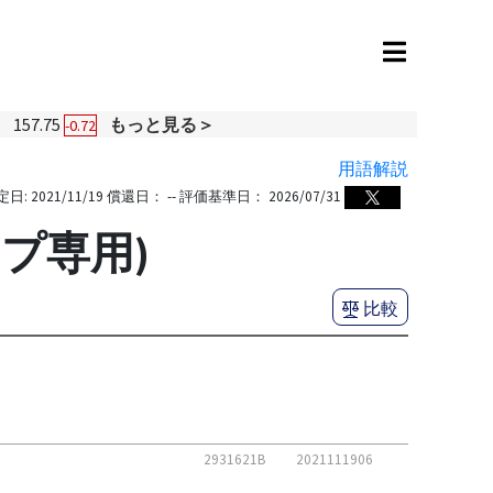
円
157.75
もっと見る＞
-0.72
用語解説
定日:
2021/11/19
償還日：
--
評価基準日：
2026/07/31
プ専用)
比較
2931621B
2021111906