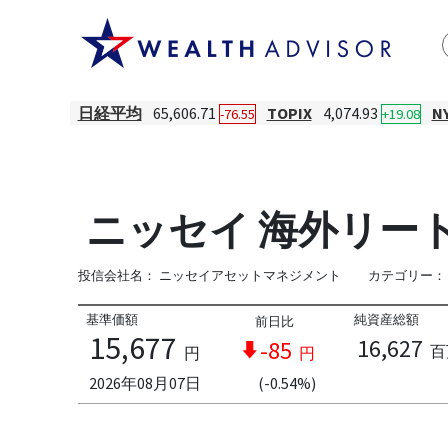
日経平均
65,606.71
TOPIX
4,074.93
N
-76.55
+19.08
ニッセイ 海外リート
投信会社名：
ニッセイアセットマネジメント
カテゴリー：
基準価額
純資産総額
前日比
15,677
16,627
-85
百
円
円
2026年08月07日
(-0.54%)