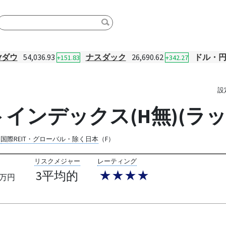
Yダウ
54,036.93
ナスダック
26,690.62
ドル・
+151.83
+342.27
設
インデックス(H無)(ラッ
国際REIT・グローバル・除く日本
（F）
リスクメジャー
レーティング
3平均的
★★★★
万円