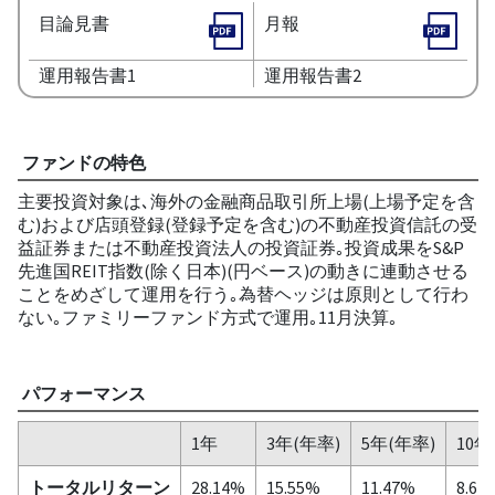
目論見書
月報
運用報告書1
運用報告書2
ファンドの特色
主要投資対象は､海外の金融商品取引所上場(上場予定を含
む)および店頭登録(登録予定を含む)の不動産投資信託の受
益証券または不動産投資法人の投資証券｡投資成果をS&P
先進国REIT指数(除く日本)(円ベース)の動きに連動させる
ことをめざして運用を行う｡為替ヘッジは原則として行わ
ない｡ファミリーファンド方式で運用｡11月決算｡
パフォーマンス
1年
3年(年率)
5年(年率)
10年
トータルリターン
28.14%
15.55%
11.47%
8.61