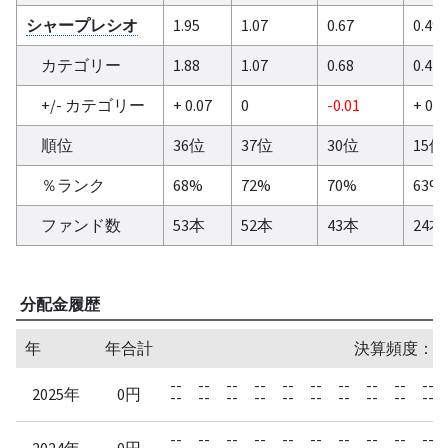
シャープレシオ
1.95
1.07
0.67
0.49
カテゴリー
1.88
1.07
0.68
0.47
+/- カテゴリー
+ 0.07
0
-0.01
+ 0.0
順位
36位
37位
30位
15位
％ランク
68%
72%
70%
63%
ファンド数
53本
52本
43本
24本
分配金履歴
年
年合計
決算頻度：1
--
--
--
--
--
--
--
--
--
--
2025年
0円
--
--
--
--
--
--
--
--
--
--
--
--
--
--
--
--
--
--
--
--
2024年
0円