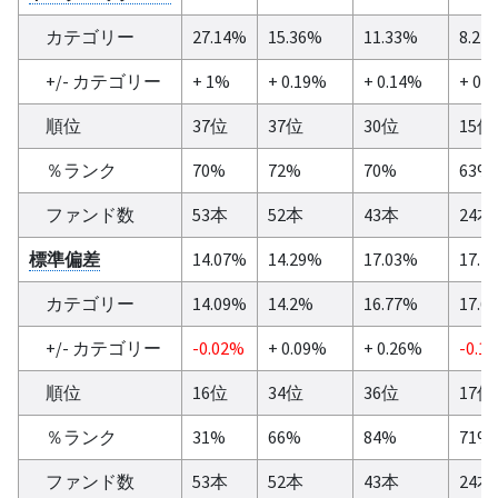
カテゴリー
27.14%
15.36%
11.33%
8.22
+/- カテゴリー
+ 1%
+ 0.19%
+ 0.14%
+ 0.
順位
37位
37位
30位
15位
％ランク
70%
72%
70%
63%
ファンド数
53本
52本
43本
24本
標準偏差
14.07%
14.29%
17.03%
17.4
カテゴリー
14.09%
14.2%
16.77%
17.6
+/- カテゴリー
-0.02%
+ 0.09%
+ 0.26%
-0.1
順位
16位
34位
36位
17位
％ランク
31%
66%
84%
71%
ファンド数
53本
52本
43本
24本