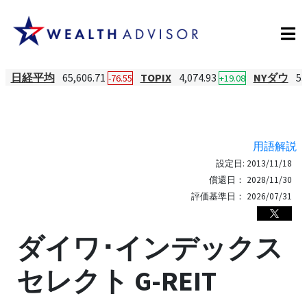
日経平均
65,606.71
TOPIX
4,074.93
NYダウ
53
-76.55
+19.08
用語解説
設定日:
2013/11/18
償還日：
2028/11/30
評価基準日：
2026/07/31
ダイワ･インデックス
セレクト G-REIT