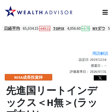
日経平均
65,034.15
TOPIX
4,056.60
NYダウ
53
-649.11
+0.75
用語解説
設定日:
2019/12/16
償還日：
--
評価基準日：
2026/07/31
NISA成長投資枠
先進国リートインデ
ックス＜H無＞(ラッ