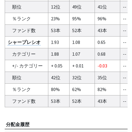
順位
12位
49位
41位
--
％ランク
23%
95%
96%
--
ファンド数
53本
52本
43本
--
シャープレシオ
1.93
1.08
0.65
--
カテゴリー
1.88
1.07
0.68
--
+/- カテゴリー
+ 0.05
+ 0.01
-0.03
--
順位
42位
32位
35位
--
％ランク
80%
62%
82%
--
ファンド数
53本
52本
43本
--
分配金履歴