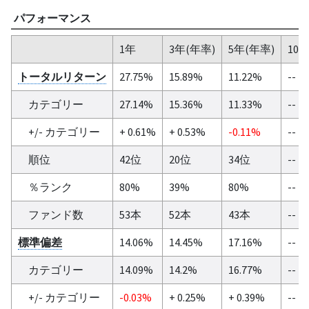
パフォーマンス
1年
3年(年率)
5年(年率)
10
トータルリターン
27.75%
15.89%
11.22%
--
カテゴリー
27.14%
15.36%
11.33%
--
+/- カテゴリー
+ 0.61%
+ 0.53%
-0.11%
--
順位
42位
20位
34位
--
％ランク
80%
39%
80%
--
ファンド数
53本
52本
43本
--
標準偏差
14.06%
14.45%
17.16%
--
カテゴリー
14.09%
14.2%
16.77%
--
+/- カテゴリー
-0.03%
+ 0.25%
+ 0.39%
--