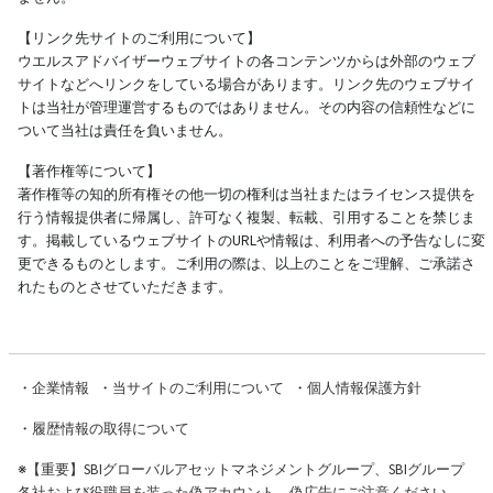
【リンク先サイトのご利用について】
ウエルスアドバイザーウェブサイトの各コンテンツからは外部のウェブ
サイトなどへリンクをしている場合があります。リンク先のウェブサイ
トは当社が管理運営するものではありません。その内容の信頼性などに
ついて当社は責任を負いません。
【著作権等について】
著作権等の知的所有権その他一切の権利は当社またはライセンス提供を
行う情報提供者に帰属し、許可なく複製、転載、引用することを禁じま
す。掲載しているウェブサイトのURLや情報は、利用者への予告なしに変
更できるものとします。ご利用の際は、以上のことをご理解、ご承諾さ
れたものとさせていただきます。
・
企業情報
・
当サイトのご利用について
・
個人情報保護方針
・
履歴情報の取得について
※
【重要】SBIグローバルアセットマネジメントグループ、SBIグループ
各社および役職員を装った偽アカウント、偽広告にご注意ください