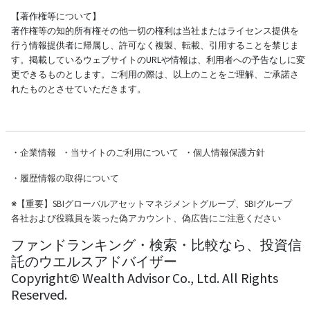
【著作権等について】
著作権等の知的所有権その他一切の権利は当社またはライセンス提供を
行う情報提供者に帰属し、許可なく複製、転載、引用することを禁じま
す。掲載しているウェブサイトのURLや情報は、利用者への予告なしに変
更できるものとします。ご利用の際は、以上のことをご理解、ご承諾さ
れたものとさせていただきます。
・
企業情報
・
当サイトのご利用について
・
個人情報保護方針
・
履歴情報の取得について
※
【重要】SBIグローバルアセットマネジメントグループ、SBIグループ
各社および役職員を装った偽アカウント、偽広告にご注意ください
ファンドランキング・検索・比較なら、投資信
託のウエルスアドバイザー
Copyright© Wealth Advisor Co., Ltd. All Rights
Reserved.