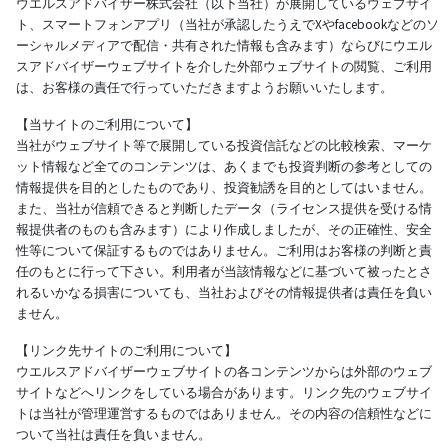
ウエルスアドバイザー株式会社（以下当社）が展開しているウェブサイ
ト、スマートフォンアプリ（当社が承認したうえでXやfacebookなどのソ
ーシャルメディアで配信・共有された情報も含みます）ならびにウエル
スアドバイザーウェブサイトを介した外部ウェブサイトの閲覧、ご利用
は、お客様の責任で行っていただきますようお願いいたします。
【当サイトのご利用について】
当社がウェブサイト等で展開している投資信託などの比較検索、マーケ
ット情報など全てのコンテンツは、あくまでも投資判断の参考としての
情報提供を目的としたものであり、投資勧誘を目的としてはいません。
また、当社が信頼できると判断したデータ（ライセンス提供を受ける情
報提供者のものも含みます）により作成しましたが、その正確性、安全
性等について保証するものではありません。ご利用はお客様の判断と責
任のもとに行って下さい。利用者が当該情報などに基づいて被ったとさ
れるいかなる損害についても、当社およびその情報提供者は責任を負い
ません。
【リンク先サイトのご利用について】
ウエルスアドバイザーウェブサイトの各コンテンツからは外部のウェブ
サイトなどへリンクをしている場合があります。リンク先のウェブサイ
トは当社が管理運営するものではありません。その内容の信頼性などに
ついて当社は責任を負いません。