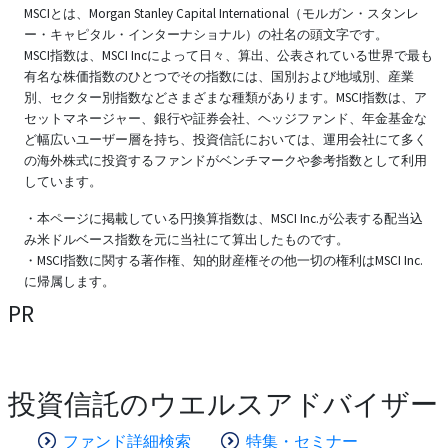
MSCIとは、Morgan Stanley Capital International（モルガン・スタンレ
ー・キャピタル・インターナショナル）の社名の頭文字です。
MSCI指数は、MSCI Incによって日々、算出、公表されている世界で最も
有名な株価指数のひとつでその指数には、国別および地域別、産業
別、セクター別指数などさまざまな種類があります。MSCI指数は、ア
セットマネージャー、銀行や証券会社、ヘッジファンド、年金基金な
ど幅広いユーザー層を持ち、投資信託においては、運用会社にて多く
の海外株式に投資するファンドがベンチマークや参考指数として利用
しています。
・本ページに掲載している円換算指数は、MSCI Inc.が公表する配当込
み米ドルベース指数を元に当社にて算出したものです。
・MSCI指数に関する著作権、知的財産権その他一切の権利はMSCI Inc.
に帰属します。
PR
投資信託のウエルスアドバイザー
ファンド詳細検索
特集・セミナー