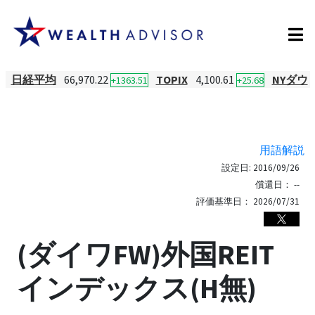
日経平均
66,970.22
TOPIX
4,100.61
NYダウ
+1363.51
+25.68
用語解説
設定日:
2016/09/26
償還日：
--
評価基準日：
2026/07/31
(ダイワFW)外国REIT
インデックス(H無)