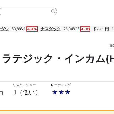
Yダウ
53,885.1
ナスダック
26,348.35
ドル・円
1
-464.02
-15.09
設
ラテジック・インカム(H
リスクメジャー
レーティング
1（低い）
★★★
円