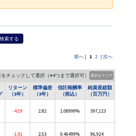
検索する
前へ |
1
2
| 次へ
目をチェックして選択（※4つまで選択可）
選択をクリア
リターン
標準偏差
信託報酬率
純資産総額
グ
（3年）
（3年）
（税込）
（百万円）
-4.19
2.82
1.08999%
397,123
-1.91
2.53
0.46499%
96,924