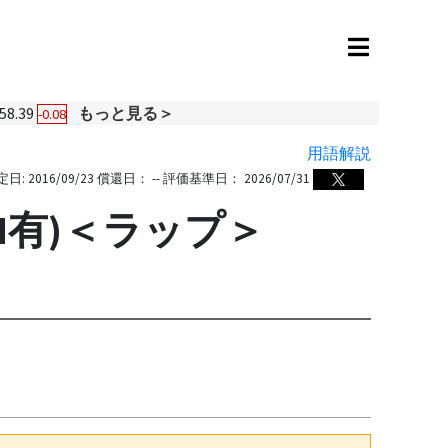
58.39
もっと見る＞
-0.08
用語解説
定日:
2016/09/23
償還日：
--
評価基準日：
2026/07/31
有)＜ラップ＞