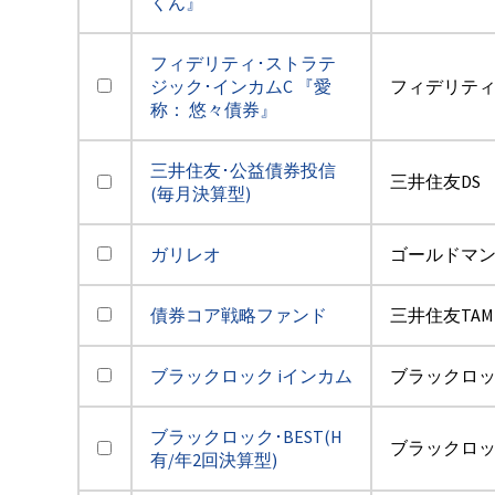
くん』
フィデリティ･ストラテ
ジック･インカムC 『愛
フィデリテ
称： 悠々債券』
三井住友･公益債券投信
三井住友DS
(毎月決算型)
ガリレオ
ゴールドマ
債券コア戦略ファンド
三井住友TAM
ブラックロック iインカム
ブラックロ
ブラックロック･BEST(H
ブラックロ
有/年2回決算型)