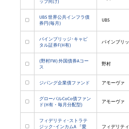
ップ向け)
UBS 世界公共インフラ債
UBS
券円(毎月)
パインブリッジ･キャピ
パインブリ
タル証券F(H有)
(野村FW) 外国債券Aコー
野村
ス
ジパング企業債ファンド
アモーヴァ
グローバルCoCo債ファン
アモーヴァ
ド(H有・毎月分配型)
フィデリティ･ストラテ
ジック･インカムA 『愛
フィデリテ