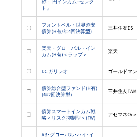
称： 円インカム･セレク
ト』
フォントベル・世界割安
三井住友DS
債券(H有/年4回決算型)
楽天・グローバル・イン
楽天
カム(H有)＜ラップ＞
DC ガリレオ
ゴールドマ
債券総合型ファンド(H有)
三井住友TAM
(年2回決算型)
債券スマートインカム戦
アセマネOne
略＜リスク抑制型＞(FW)
AB･グローバル･ハイ･イ