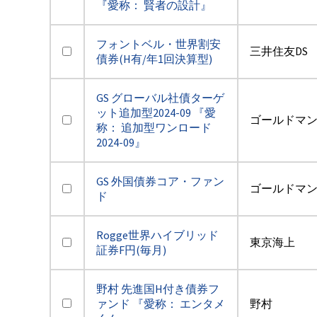
『愛称： 賢者の設計』
フォントベル・世界割安
三井住友DS
債券(H有/年1回決算型)
GS グローバル社債ターゲ
ット追加型2024-09 『愛
ゴールドマ
称： 追加型ワンロード
2024-09』
GS 外国債券コア・ファン
ゴールドマ
ド
Rogge世界ハイブリッド
東京海上
証券F円(毎月)
野村 先進国H付き債券フ
ァンド 『愛称： エンタメ
野村