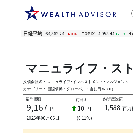
日経平均
64,863.24
TOPIX
4,058.44
N
-820.02
+2.59
マニュライフ・スト
投信会社名：
マニュライフ･インベストメント･マネジメント
カテゴリー：
国際債券・グローバル・含む日本（H）
基準価額
純資産総額
前日比
9,167
1,588
10
百万
円
円
2026年08月06日
(0.11%)