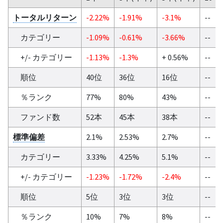
トータルリターン
-2.22%
-1.91%
-3.1%
--
カテゴリー
-1.09%
-0.61%
-3.66%
--
+/- カテゴリー
-1.13%
-1.3%
+ 0.56%
--
順位
40位
36位
16位
--
％ランク
77%
80%
43%
--
ファンド数
52本
45本
38本
--
標準偏差
2.1%
2.53%
2.7%
--
カテゴリー
3.33%
4.25%
5.1%
--
+/- カテゴリー
-1.23%
-1.72%
-2.4%
--
順位
5位
3位
3位
--
％ランク
10%
7%
8%
--