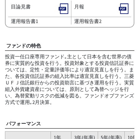
目論見書
月報
運用報告書1
運用報告書2
ファンドの特色
投資一任口座専用ファンド｡主として日本を含む世界の債
券に実質的な投資を行う。投資対象とする投資信託証券に
ついては、定性・定量評価等により適宜見直しを行う。ま
た、各投資信託証券の組入比率は適宜見直しを行う。三菱
ＵＦＪ信託銀行からの投資助言に基づき運用を行う。実質
組入外貨建資産については、原則として為替ヘッジを行
い、為替変動リスクの低減を図る。ファンドオブファンズ
方式で運用｡2月決算。
パフォーマンス
1年
3年(年率)
5年(年率)
10年