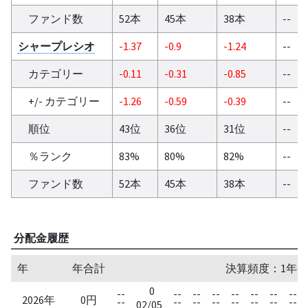
ファンド数
52本
45本
38本
--
シャープレシオ
-1.37
-0.9
-1.24
--
カテゴリー
-0.11
-0.31
-0.85
--
+/- カテゴリー
-1.26
-0.59
-0.39
--
順位
43位
36位
31位
--
％ランク
83%
80%
82%
--
ファンド数
52本
45本
38本
--
分配金履歴
年
年合計
決算頻度：1年毎
0
--
--
--
--
--
--
--
--
2026年
0円
--
--
--
--
--
--
--
--
02/05