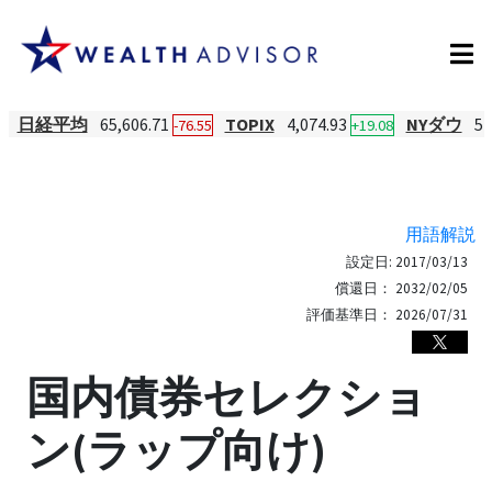
日経平均
65,606.71
TOPIX
4,074.93
NYダウ
54
-76.55
+19.08
用語解説
設定日:
2017/03/13
償還日：
2032/02/05
評価基準日：
2026/07/31
国内債券セレクショ
ン(ラップ向け)