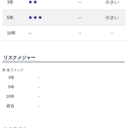
3年
★★
--
小さい
5年
★★★
--
小さい
10年
--
--
--
リスクメジャー
対 全ファンド
3年
-
5年
-
10年
-
総合
-