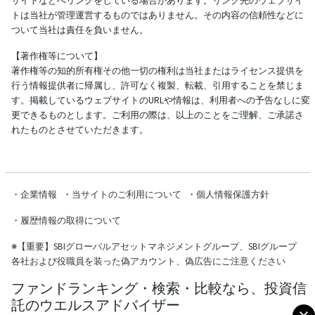
サイトなどへリンクをしている場合があります。リンク先のウェブサイ
トは当社が管理運営するものではありません。その内容の信頼性などに
ついて当社は責任を負いません。
【著作権等について】
著作権等の知的所有権その他一切の権利は当社またはライセンス提供を
行う情報提供者に帰属し、許可なく複製、転載、引用することを禁じま
す。掲載しているウェブサイトのURLや情報は、利用者への予告なしに変
更できるものとします。ご利用の際は、以上のことをご理解、ご承諾さ
れたものとさせていただきます。
・
企業情報
・
当サイトのご利用について
・
個人情報保護方針
・
履歴情報の取得について
※
【重要】SBIグローバルアセットマネジメントグループ、SBIグループ
各社および役職員を装った偽アカウント、偽広告にご注意ください
ファンドランキング・検索・比較なら、投資信
託のウエルスアドバイザー