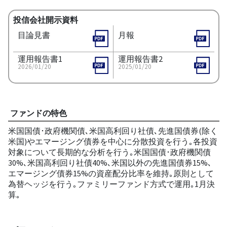
投信会社開示資料
目論見書
月報
運用報告書1
運用報告書2
2026/01/20
2025/01/20
ファンドの特色
米国国債･政府機関債､米国高利回り社債､先進国債券(除く
米国)やエマージング債券を中心に分散投資を行う｡各投資
対象について長期的な分析を行う｡米国国債･政府機関債
30%､米国高利回り社債40%､米国以外の先進国債券15%､
エマージング債券15%の資産配分比率を維持｡原則として
為替ヘッジを行う｡ファミリーファンド方式で運用｡1月決
算｡