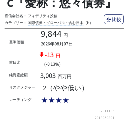
C『愛称：悠々債券』
投信会社名：
フィデリティ投信
比較
カテゴリー：
国際債券・グローバル・含む日本
（H）
9,844
円
基準価額
2026年08月07日
-13
円
前日比
(-0.13%)
3,003
純資産総額
百万円
2（やや低い）
リスクメジャー
★★★★
レーティング
32311135
2013050801