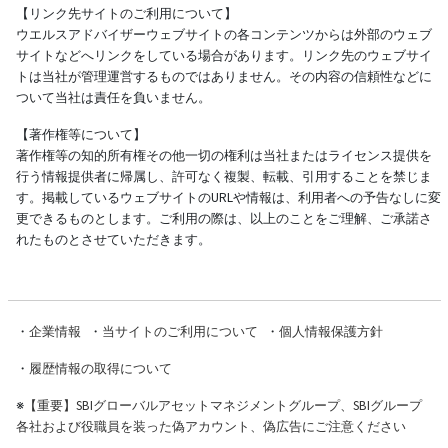
【リンク先サイトのご利用について】
ウエルスアドバイザーウェブサイトの各コンテンツからは外部のウェブ
サイトなどへリンクをしている場合があります。リンク先のウェブサイ
トは当社が管理運営するものではありません。その内容の信頼性などに
ついて当社は責任を負いません。
【著作権等について】
著作権等の知的所有権その他一切の権利は当社またはライセンス提供を
行う情報提供者に帰属し、許可なく複製、転載、引用することを禁じま
す。掲載しているウェブサイトのURLや情報は、利用者への予告なしに変
更できるものとします。ご利用の際は、以上のことをご理解、ご承諾さ
れたものとさせていただきます。
・
企業情報
・
当サイトのご利用について
・
個人情報保護方針
・
履歴情報の取得について
※
【重要】SBIグローバルアセットマネジメントグループ、SBIグループ
各社および役職員を装った偽アカウント、偽広告にご注意ください