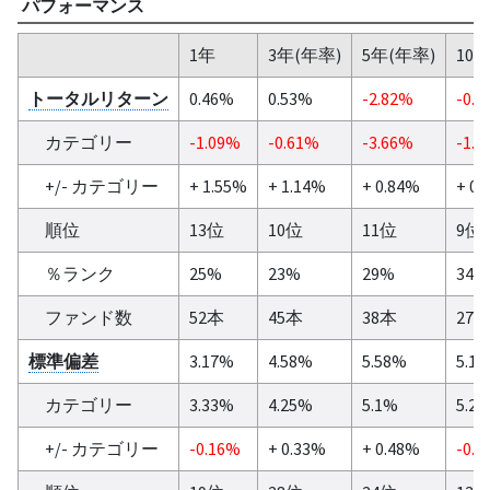
パフォーマンス
1年
3年(年率)
5年(年率)
10
トータルリターン
0.46%
0.53%
-2.82%
-0.5
カテゴリー
-1.09%
-0.61%
-3.66%
-1.1
+/- カテゴリー
+ 1.55%
+ 1.14%
+ 0.84%
+ 0.
順位
13位
10位
11位
9位
％ランク
25%
23%
29%
34%
ファンド数
52本
45本
38本
27
標準偏差
3.17%
4.58%
5.58%
5.1
カテゴリー
3.33%
4.25%
5.1%
5.2
+/- カテゴリー
-0.16%
+ 0.33%
+ 0.48%
-0.1