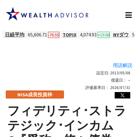
日経平均
65,606.71
TOPIX
4,074.93
NYダウ
54
-76.55
+19.08
用語解説
設定日:
2013/05/08
償還日：
--
評価基準日：
2026/07/31
NISA成長投資枠
フィデリティ･ストラ
テジック･インカム