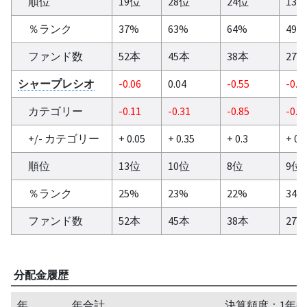
順位
19位
28位
24位
13
％ランク
37%
63%
64%
49%
ファンド数
52本
45本
38本
27
シャープレシオ
-0.06
0.04
-0.55
-0.1
カテゴリー
-0.11
-0.31
-0.85
-0.3
+/- カテゴリー
+ 0.05
+ 0.35
+ 0.3
+ 0.
順位
13位
10位
8位
9位
％ランク
25%
23%
22%
34%
ファンド数
52本
45本
38本
27
分配金履歴
年
年合計
決算頻度：1年毎