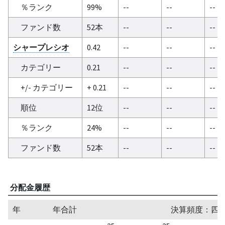
％ランク
99%
--
--
--
ファンド数
52本
--
--
--
シャープレシオ
0.42
--
--
--
カテゴリー
0.21
--
--
--
+/- カテゴリー
+ 0.21
--
--
--
順位
12位
--
--
--
％ランク
24%
--
--
--
ファンド数
52本
--
--
--
分配金履歴
年
年合計
決算頻度：四半期/