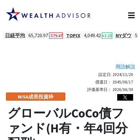
日経平均
65,720.97
TOPIX
4,049.42
NYダウ
54
-579.47
+3.25
用語解説
設定日:
2024/11/20
償還日：
2045/08/17
評価基準日：
2026/06/30
NISA成長投資枠
グローバルCoCo債フ
ァンド(H有・年4回分