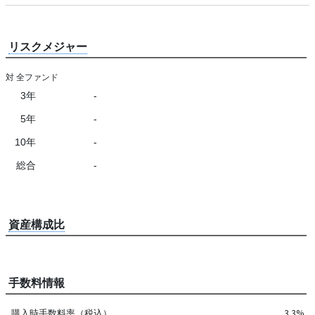
リスクメジャー
対 全ファンド
3年
-
5年
-
10年
-
総合
-
資産構成比
手数料情報
購入時手数料率（税込）
3.3%