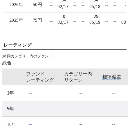
25
25
--
--
--
--
--
--
2026年
50円
--
--
--
--
--
--
02/17
05/18
0
25
2
--
--
--
--
--
2025年
75円
--
--
--
--
--
02/17
05/19
08/1
レーティング
対 同カテゴリー内のファンド
総合
--
ファンド
カテゴリー内
標準偏差
レーティング
リターン
3年
--
--
--
5年
--
--
--
10年
--
--
--