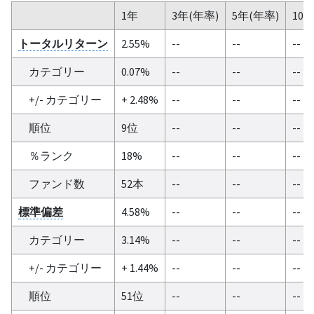
1年
3年(年率)
5年(年率)
10
トータルリターン
2.55%
--
--
--
カテゴリー
0.07%
--
--
--
+/- カテゴリー
+ 2.48%
--
--
--
順位
9位
--
--
--
％ランク
18%
--
--
--
ファンド数
52本
--
--
--
標準偏差
4.58%
--
--
--
カテゴリー
3.14%
--
--
--
+/- カテゴリー
+ 1.44%
--
--
--
順位
51位
--
--
--