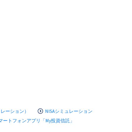
ュレーション）
NISAシミュレーション
マートフォンアプリ「My投資信託」