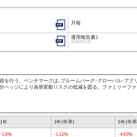
月報
運用報告書2
2025/07/25
を行う。ベンチマークは､ブルームバーグ･グローバル･アグリ
ヘッジにより為替変動リスクの低減を図る。ファミリーファンド
1年
3年(年率)
5年(年率
-1.8%
-1.12%
-4.65%