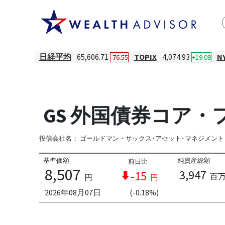
日経平均
65,606.71
TOPIX
4,074.93
N
-76.55
+19.08
GS 外国債券コア・
投信会社名：
ゴールドマン・サックス･アセット･マネジメント
基準価額
純資産総額
前日比
8,507
3,947
-15
百
円
円
2026年08月07日
(-0.18%)