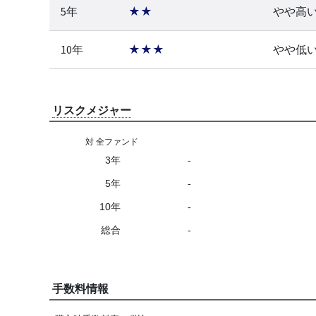
5年
★★
やや高
10年
★★★
やや低
リスクメジャー
対 全ファンド
3年
-
5年
-
10年
-
総合
-
手数料情報