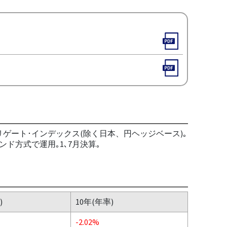
ゲート･インデックス(除く日本、円ヘッジベース)｡
方式で運用｡1､7月決算｡
)
10年(年率)
-2.02%