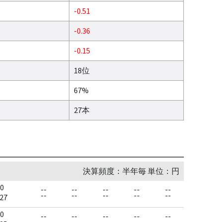
-0.51
-0.36
-0.15
18位
67%
27本
決算頻度：半年毎 単位：円
0
--
--
--
--
--
--
--
--
--
--
27
0
--
--
--
--
--