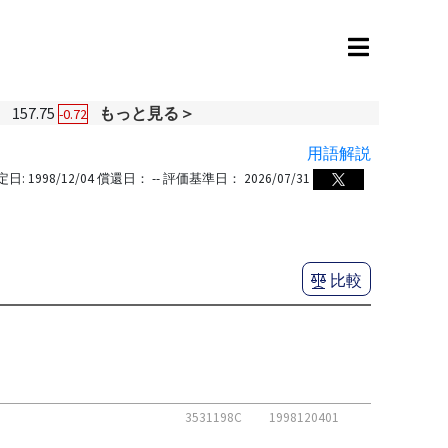
円
157.75
もっと見る＞
-0.72
用語解説
定日:
1998/12/04
償還日：
--
評価基準日：
2026/07/31
比較
3531198C
1998120401