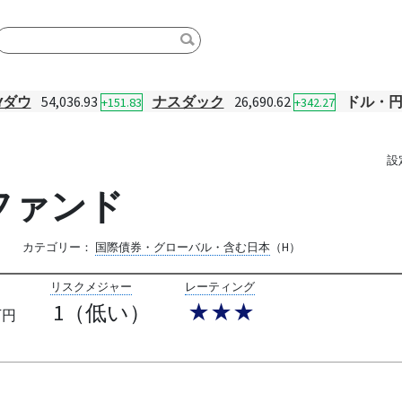
Yダウ
54,036.93
ナスダック
26,690.62
ドル・
+151.83
+342.27
設
ファンド
カテゴリー：
国際債券・グローバル・含む日本
（H）
リスクメジャー
レーティング
1（低い）
★★★
万円