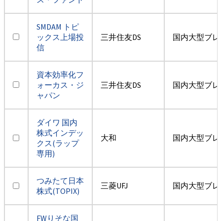
SMDAM トピ
ックス上場投
三井住友DS
国内大型ブレ
信
資本効率化フ
ォーカス・ジ
三井住友DS
国内大型ブレ
ャパン
ダイワ 国内
株式インデッ
大和
国内大型ブレ
クス(ラップ
専用)
つみたて日本
三菱UFJ
国内大型ブレ
株式(TOPIX)
FWりそな国