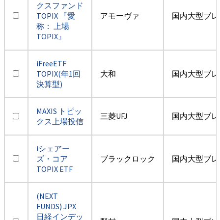
クスファンド
TOPIX 『愛
アモーヴァ
国内大型ブレ
称： 上場
TOPIX』
iFreeETF
TOPIX(年1回
大和
国内大型ブレ
決算型)
MAXIS トピッ
三菱UFJ
国内大型ブレ
クス上場投信
iシェアー
ズ・コア
ブラックロック
国内大型ブレ
TOPIX ETF
(NEXT
FUNDS) JPX
日経インデッ