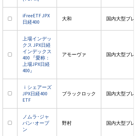
iFreeETF JPX
大和
国内大型ブレ
日経400
上場インデッ
クス JPX日経
インデックス
アモーヴァ
国内大型ブレ
400 『愛称：
上場JPX日経
400』
ｉシェアーズ
JPX日経400
ブラックロック
国内大型ブレ
ETF
ノムラ･ジャ
パン･オープ
野村
国内大型ブレ
ン