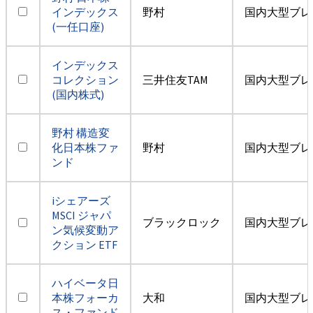
インデックス
野村
国内大型ブレ
(一任口座)
インデックス
コレクション
三井住友TAM
国内大型ブレ
(国内株式)
野村 構造変
化日本株ファ
野村
国内大型ブレ
ンド
iシェアーズ
MSCI ジャパ
ブラックロック
国内大型ブレ
ン気候変動ア
クション ETF
ハイベータ日
本株フォーカ
大和
国内大型ブレ
ス・ファンド