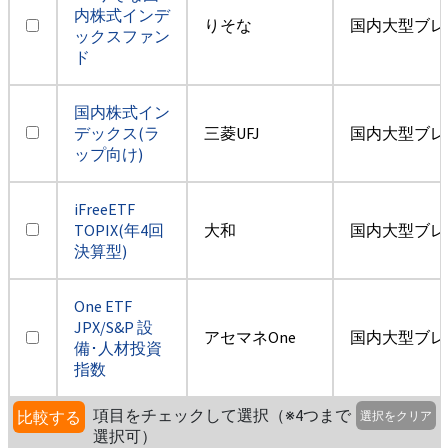
内株式インデ
りそな
国内大型ブレ
ックスファン
ド
国内株式イン
デックス(ラ
三菱UFJ
国内大型ブレ
ップ向け)
iFreeETF
TOPIX(年4回
大和
国内大型ブレ
決算型)
One ETF
JPX/S&P 設
アセマネOne
国内大型ブレ
備･人材投資
指数
項目をチェックして選択（※4つまで
比較する
選択をクリア
選択可）