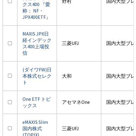
野村
国内大型ブレ
クス400 『愛
称： NF・
JPX400ETF』
MAXIS JPX日
経インデック
三菱UFJ
国内大型ブレ
ス400上場投
信
(ダイワFW)日
本株式セレク
大和
国内大型ブレ
ト
One ETF トピ
アセマネOne
国内大型ブレ
ックス
eMAXIS Slim
国内株式
三菱UFJ
国内大型ブレ
(TOPIX)