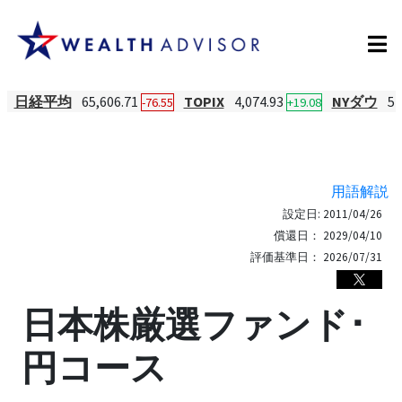
日経平均
65,606.71
TOPIX
4,074.93
NYダウ
54
-76.55
+19.08
用語解説
設定日:
2011/04/26
償還日：
2029/04/10
評価基準日：
2026/07/31
日本株厳選ファンド･
円コース