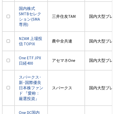
国内株式
SMTBセレク
三井住友TAM
国内大型ブレ
ション(SMA
専用)
NZAM 上場投
農中全共連
国内大型ブレ
信 TOPIX
One ETF JPX
アセマネOne
国内大型ブレ
日経400
スパークス･
新･国際優良
日本株ファン
スパークス
国内大型ブレ
ド 『愛称：
厳選投資』
One DC国内