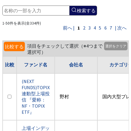
検索する
1-50件を表示(全334件)
前へ |
1
2
3
4
5
6
7
| 次へ
項目をチェックして選択（※4つまで
比較する
選択をクリア
選択可）
比較
ファンド名
会社名
カテゴリ
(NEXT
FUNDS)TOPIX
連動型上場投
野村
国内大型ブレ
信 『愛称：
NF・TOPIX
ETF』
上場インデッ