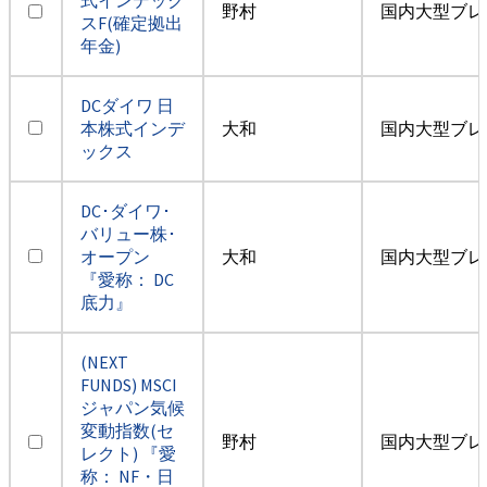
野村
国内大型ブレ
スF(確定拠出
年金)
DCダイワ 日
本株式インデ
大和
国内大型ブレ
ックス
DC･ダイワ･
バリュー株･
オープン
大和
国内大型ブレ
『愛称： DC
底力』
(NEXT
FUNDS) MSCI
ジャパン気候
変動指数(セ
野村
国内大型ブレ
レクト) 『愛
称： NF・日