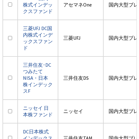
株式インデッ
アセマネOne
国内大型ブレ
クスファンド
三菱UFJ DC国
内株式インデ
三菱UFJ
国内大型ブレ
ックスファン
ド
三井住友･DC
つみたて
NISA・日本
三井住友DS
国内大型ブレ
株インデック
スF
ニッセイ 日
ニッセイ
国内大型ブレ
本株ファンド
DC日本株式
インデックス
三井住友TAM
国内大型ブレ