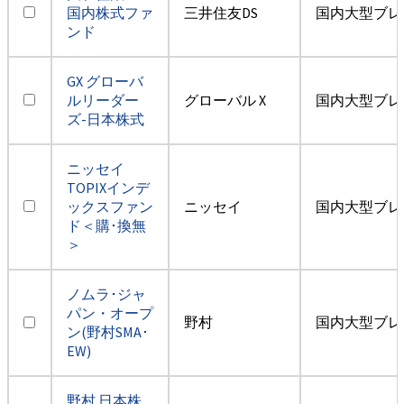
国内株式ファ
三井住友DS
国内大型ブレ
ンド
GX グローバ
ルリーダー
グローバル X
国内大型ブレ
ズ-日本株式
ニッセイ
TOPIXインデ
ックスファン
ニッセイ
国内大型ブレ
ド＜購･換無
＞
ノムラ･ジャ
パン・オープ
野村
国内大型ブレ
ン(野村SMA･
EW)
野村 日本株