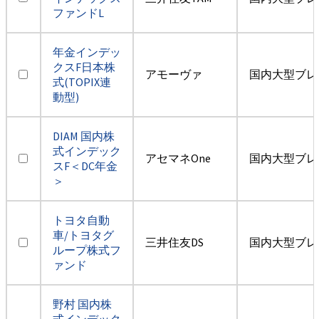
ファンドL
年金インデッ
クスF日本株
アモーヴァ
国内大型ブレ
式(TOPIX連
動型)
DIAM 国内株
式インデック
アセマネOne
国内大型ブレ
スF＜DC年金
＞
トヨタ自動
車/トヨタグ
三井住友DS
国内大型ブレ
ループ株式フ
ァンド
野村 国内株
式インデック