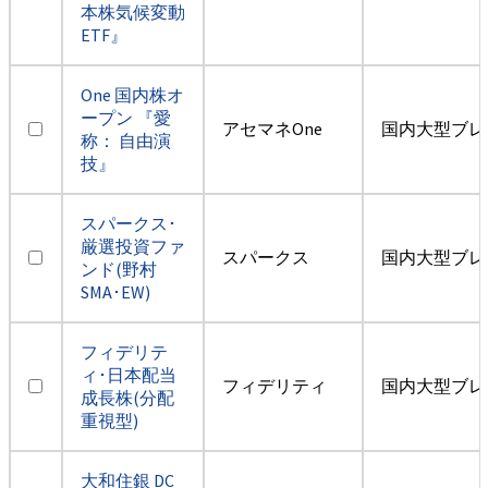
本株気候変動
ETF』
One 国内株オ
ープン 『愛
アセマネOne
国内大型ブレ
称： 自由演
技』
スパークス･
厳選投資ファ
スパークス
国内大型ブレ
ンド(野村
SMA･EW)
フィデリテ
ィ･日本配当
フィデリティ
国内大型ブレ
成長株(分配
重視型)
大和住銀 DC