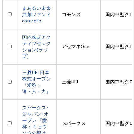
まあるい未来
共創ファンド
コモンズ
国内中型グロ
cotocoto
国内株式アク
ティブセレク
アセマネOne
国内中型グロ
ション(ラッ
プ)
三菱UFJ 日本
株式オープン
三菱UFJ
国内中型グロ
『愛称：
選・人・力』
スパークス･
ジャパン･オ
ープン 『愛
スパークス
国内中型グロ
称： キョウ
ソウの架け