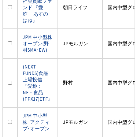
社会貢献ファ
ンド 『愛
朝日ライフ
国内中型グロ
称： あすの
はね』
JPM 中小型株
オープン(野
JPモルガン
国内中型グロ
村SMA･EW)
(NEXT
FUNDS)食品
上場投信
野村
国内中型グロ
『愛称：
NF・食品
(TPX17)ETF』
JPM 中小型
株･アクティ
JPモルガン
国内中型グロ
ブ･オープン