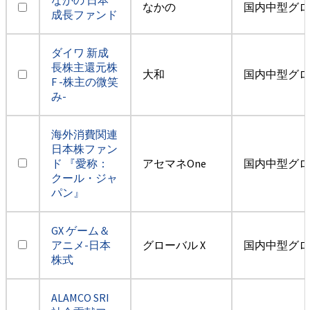
なかの
国内中型グロ
成長ファンド
ダイワ 新成
長株主還元株
大和
国内中型グロ
F -株主の微笑
み-
海外消費関連
日本株ファン
ド 『愛称：
アセマネOne
国内中型グロ
クール・ジャ
パン』
GX ゲーム＆
アニメ-日本
グローバル X
国内中型グロ
株式
ALAMCO SRI