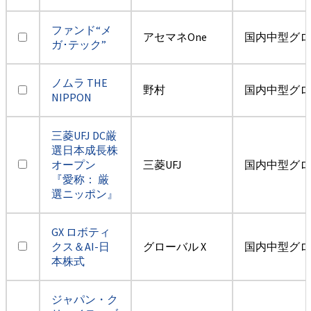
ファンド“メ
アセマネOne
国内中型グロ
ガ･テック”
ノムラ THE
野村
国内中型グロ
NIPPON
三菱UFJ DC厳
選日本成長株
オープン
三菱UFJ
国内中型グロ
『愛称： 厳
選ニッポン』
GX ロボティ
クス＆AI-日
グローバル X
国内中型グロ
本株式
ジャパン・ク