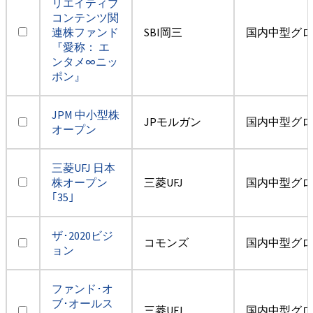
リエイティブ
コンテンツ関
連株ファンド
SBI岡三
国内中型グロ
『愛称： エ
ンタメ∞ニッ
ポン』
JPM 中小型株
JPモルガン
国内中型グロ
オープン
三菱UFJ 日本
株オープン
三菱UFJ
国内中型グロ
｢35｣
ザ･2020ビジ
コモンズ
国内中型グロ
ョン
ファンド･オ
ブ･オールス
三菱UFJ
国内中型グロ