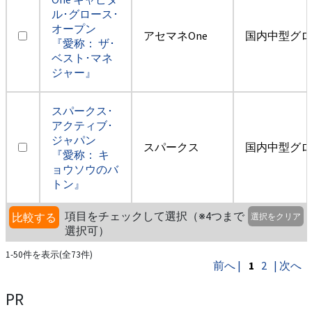
ル･グロース･
オープン
アセマネOne
国内中型グロ
『愛称： ザ･
ベスト･マネ
ジャー』
スパークス･
アクティブ･
ジャパン
スパークス
国内中型グロ
『愛称： キ
ョウソウのバ
トン』
項目をチェックして選択（※4つまで
比較する
選択をクリア
選択可）
1-50件を表示(全73件)
前へ |
1
2
| 次へ
PR