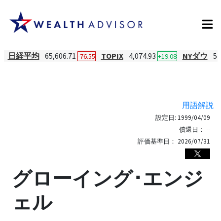
日経平均
65,606.71
TOPIX
4,074.93
NYダウ
54
-76.55
+19.08
用語解説
設定日:
1999/04/09
償還日：
--
評価基準日：
2026/07/31
グローイング･エンジ
ェル