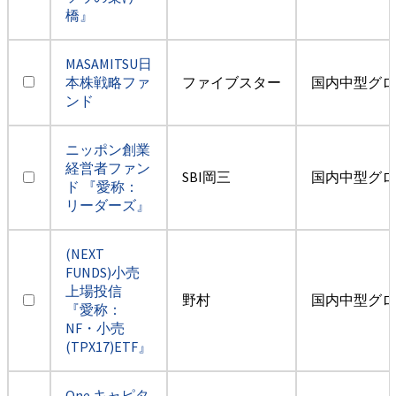
橋』
MASAMITSU日
本株戦略ファ
ファイブスター
国内中型グロ
ンド
ニッポン創業
経営者ファン
SBI岡三
国内中型グロ
ド 『愛称：
リーダーズ』
(NEXT
FUNDS)小売
上場投信
野村
国内中型グロ
『愛称：
NF・小売
(TPX17)ETF』
One キャピタ