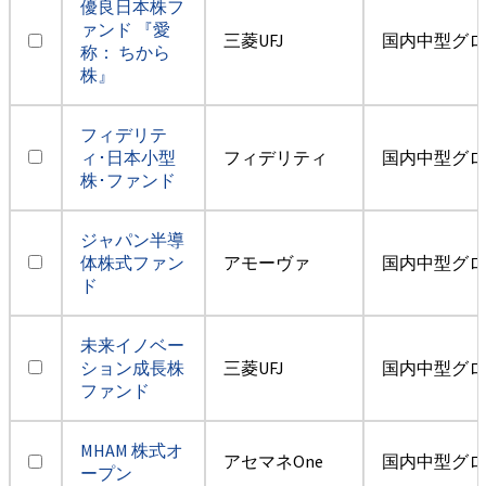
優良日本株フ
ァンド 『愛
三菱UFJ
国内中型グロ
称： ちから
株』
フィデリテ
ィ･日本小型
フィデリティ
国内中型グロ
株･ファンド
ジャパン半導
体株式ファン
アモーヴァ
国内中型グロ
ド
未来イノベー
ション成長株
三菱UFJ
国内中型グロ
ファンド
MHAM 株式オ
アセマネOne
国内中型グロ
ープン