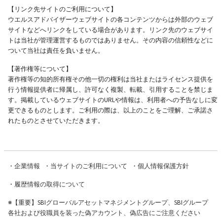
【リンク先サイトのご利用について】
ウエルスアドバイザーウェブサイトの各コンテンツからは外部のウェブ
サイトなどへリンクをしている場合があります。リンク先のウェブサイ
トは当社が管理運営するものではありません。その内容の信頼性などに
ついて当社は責任を負いません。
【著作権等について】
著作権等の知的所有権その他一切の権利は当社またはライセンス提供を
行う情報提供者に帰属し、許可なく複製、転載、引用することを禁じま
す。掲載しているウェブサイトのURLや情報は、利用者への予告なしに変
更できるものとします。ご利用の際は、以上のことをご理解、ご承諾さ
れたものとさせていただきます。
・
企業情報
・
当サイトのご利用について
・
個人情報保護方針
・
履歴情報の取得について
※
【重要】SBIグローバルアセットマネジメントグループ、SBIグループ
各社および役職員を装った偽アカウント、偽広告にご注意ください