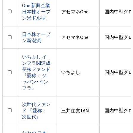
One 新興企業
日本株オープ
アセマネOne
国内中型グロ
ン米ドル型
日本株オープ
アセマネOne
国内中型グロ
ン新潮流
いちよし イ
ンフラ関連成
長株ファンド
いちよし
国内中型グロ
『愛称： ジ
ャパン･イン
フラ』
次世代ファン
ド 『愛称：
三井住友TAM
国内中型グロ
次世代』
なかの 日本