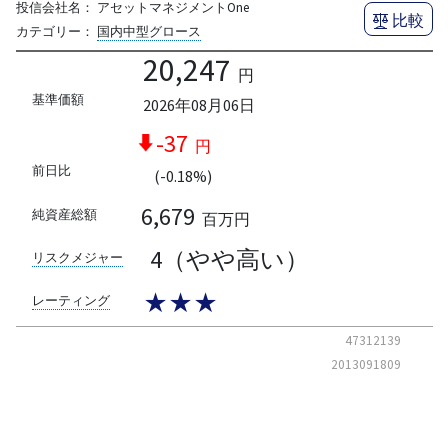
投信会社名：
アセットマネジメントOne
比較
カテゴリー：
国内中型グロース
20,247
円
基準価額
2026年08月06日
-37
円
前日比
(-0.18%)
6,679
純資産総額
百万円
4（やや高い）
リスクメジャー
★★★
レーティング
47312139
2013091809