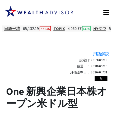
日経平均
65,132.19
TOPIX
4,060.77
NYダウ
53
-551.07
+4.92
用語解説
設定日:
2013/09/18
償還日：
2028/09/19
評価基準日：
2026/07/31
One 新興企業日本株オ
ープン米ドル型