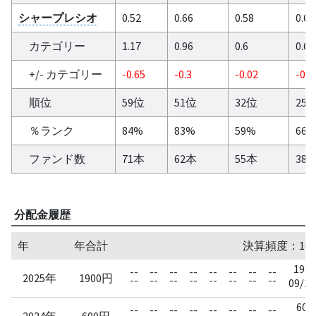
シャープレシオ
0.52
0.66
0.58
0.65
カテゴリー
1.17
0.96
0.6
0.67
+/- カテゴリー
-0.65
-0.3
-0.02
-0.0
順位
59位
51位
32位
25
％ランク
84%
83%
59%
66
ファンド数
71本
62本
55本
38
分配金履歴
年
年合計
決算頻度：1年
1900
--
--
--
--
--
--
--
--
2025年
1900円
--
--
--
--
--
--
--
--
09/17
600
--
--
--
--
--
--
--
--
2024年
600円