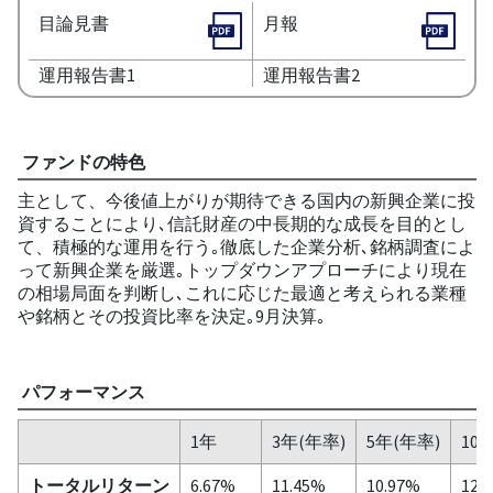
目論見書
月報
運用報告書1
運用報告書2
ファンドの特色
主として、今後値上がりが期待できる国内の新興企業に投
資することにより､信託財産の中長期的な成長を目的とし
て、積極的な運用を行う｡徹底した企業分析､銘柄調査によ
って新興企業を厳選｡トップダウンアプローチにより現在
の相場局面を判断し､これに応じた最適と考えられる業種
や銘柄とその投資比率を決定｡9月決算｡
パフォーマンス
1年
3年(年率)
5年(年率)
10
トータルリターン
6.67%
11.45%
10.97%
12.