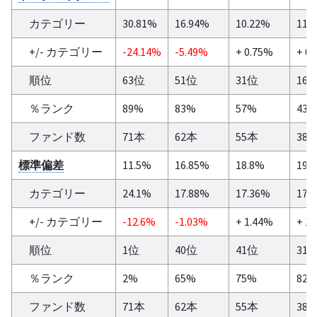
カテゴリー
30.81%
16.94%
10.22%
11.
+/- カテゴリー
-24.14%
-5.49%
+ 0.75%
+ 0
順位
63位
51位
31位
16
％ランク
89%
83%
57%
43
ファンド数
71本
62本
55本
38
標準偏差
11.5%
16.85%
18.8%
19.
カテゴリー
24.1%
17.88%
17.36%
17.
+/- カテゴリー
-12.6%
-1.03%
+ 1.44%
+ 1
順位
1位
40位
41位
31
％ランク
2%
65%
75%
82
ファンド数
71本
62本
55本
38