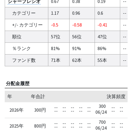
シャープレシオ
0.67
0.38
0.19
--
カテゴリー
1.17
0.96
0.6
--
+/- カテゴリー
-0.5
-0.58
-0.41
--
順位
57位
56位
47位
--
％ランク
81%
91%
86%
--
ファンド数
71本
62本
55本
--
分配金履歴
年
年合計
決算頻度：
300
--
--
--
--
--
--
--
--
2026年
300円
--
--
--
--
--
--
--
--
06/24
700
--
--
--
--
--
--
--
--
2025年
800円
--
--
--
--
--
--
--
--
06/24