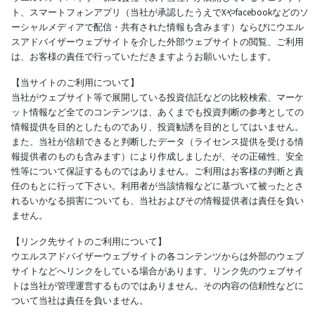
ト、スマートフォンアプリ（当社が承認したうえでXやfacebookなどのソ
ーシャルメディアで配信・共有された情報も含みます）ならびにウエル
スアドバイザーウェブサイトを介した外部ウェブサイトの閲覧、ご利用
は、お客様の責任で行っていただきますようお願いいたします。
【当サイトのご利用について】
当社がウェブサイト等で展開している投資信託などの比較検索、マーケ
ット情報など全てのコンテンツは、あくまでも投資判断の参考としての
情報提供を目的としたものであり、投資勧誘を目的としてはいません。
また、当社が信頼できると判断したデータ（ライセンス提供を受ける情
報提供者のものも含みます）により作成しましたが、その正確性、安全
性等について保証するものではありません。ご利用はお客様の判断と責
任のもとに行って下さい。利用者が当該情報などに基づいて被ったとさ
れるいかなる損害についても、当社およびその情報提供者は責任を負い
ません。
【リンク先サイトのご利用について】
ウエルスアドバイザーウェブサイトの各コンテンツからは外部のウェブ
サイトなどへリンクをしている場合があります。リンク先のウェブサイ
トは当社が管理運営するものではありません。その内容の信頼性などに
ついて当社は責任を負いません。