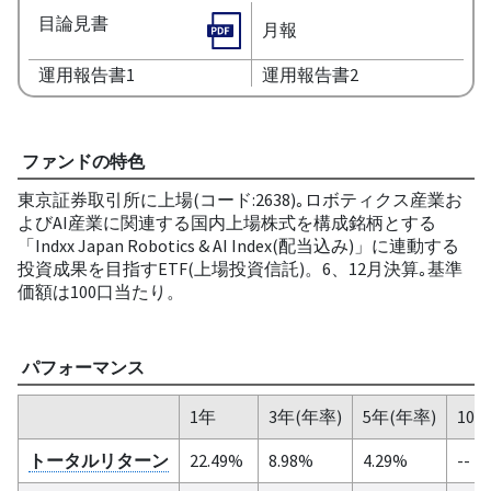
目論見書
月報
運用報告書1
運用報告書2
ファンドの特色
東京証券取引所に上場(コード:2638)｡ロボティクス産業お
よびAI産業に関連する国内上場株式を構成銘柄とする
「Indxx Japan Robotics & AI Index(配当込み)」に連動する
投資成果を目指すETF(上場投資信託)。6、12月決算｡基準
価額は100口当たり。
パフォーマンス
1年
3年(年率)
5年(年率)
10
トータルリターン
22.49%
8.98%
4.29%
--