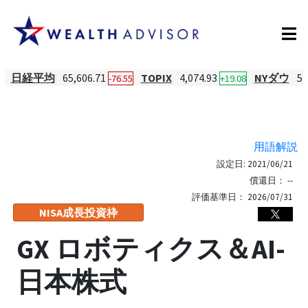
日経平均
65,606.71
TOPIX
4,074.93
NYダウ
54
-76.55
+19.08
用語解説
設定日:
2021/06/21
償還日：
--
評価基準日：
2026/07/31
NISA成長投資枠
GX ロボティクス＆AI-
日本株式