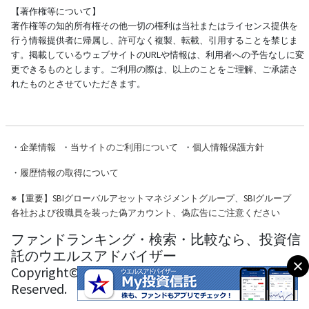
【著作権等について】
著作権等の知的所有権その他一切の権利は当社またはライセンス提供を
行う情報提供者に帰属し、許可なく複製、転載、引用することを禁じま
す。掲載しているウェブサイトのURLや情報は、利用者への予告なしに変
更できるものとします。ご利用の際は、以上のことをご理解、ご承諾さ
れたものとさせていただきます。
・
企業情報
・
当サイトのご利用について
・
個人情報保護方針
・
履歴情報の取得について
※
【重要】SBIグローバルアセットマネジメントグループ、SBIグループ
各社および役職員を装った偽アカウント、偽広告にご注意ください
ファンドランキング・検索・比較なら、投資信
託のウエルスアドバイザー
Copyright© Wealth Advisor Co., Ltd. All Rights
Reserved.