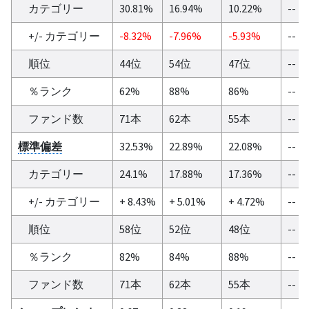
カテゴリー
30.81%
16.94%
10.22%
--
+/- カテゴリー
-8.32%
-7.96%
-5.93%
--
順位
44位
54位
47位
--
％ランク
62%
88%
86%
--
ファンド数
71本
62本
55本
--
標準偏差
32.53%
22.89%
22.08%
--
カテゴリー
24.1%
17.88%
17.36%
--
+/- カテゴリー
+ 8.43%
+ 5.01%
+ 4.72%
--
順位
58位
52位
48位
--
％ランク
82%
84%
88%
--
ファンド数
71本
62本
55本
--