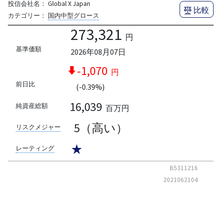
投信会社名：
Global X Japan
比較
カテゴリー：
国内中型グロース
273,321
円
基準価額
2026年08月07日
-1,070
円
前日比
(-0.39%)
16,039
純資産総額
百万円
5（高い）
リスクメジャー
★
レーティング
B5311216
2021062104