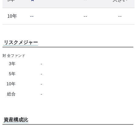
10年
--
--
--
リスクメジャー
対 全ファンド
3年
-
5年
-
10年
-
総合
-
資産構成比