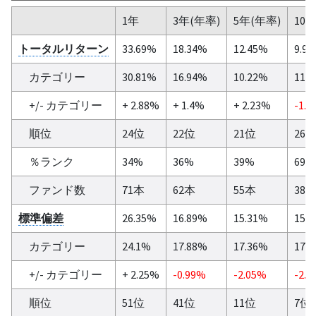
1年
3年(年率)
5年(年率)
10
トータルリターン
33.69%
18.34%
12.45%
9.9
カテゴリー
30.81%
16.94%
10.22%
11.
+/- カテゴリー
+ 2.88%
+ 1.4%
+ 2.23%
-1.5
順位
24位
22位
21位
26
％ランク
34%
36%
39%
69%
ファンド数
71本
62本
55本
38
標準偏差
26.35%
16.89%
15.31%
15.
カテゴリー
24.1%
17.88%
17.36%
17.
+/- カテゴリー
+ 2.25%
-0.99%
-2.05%
-2.0
順位
51位
41位
11位
7位