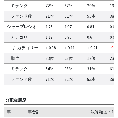
％ランク
72%
67%
20%
19%
ファンド数
71本
62本
55本
38
シャープレシオ
1.25
1.07
0.81
0.65
カテゴリー
1.17
0.96
0.6
0.67
+/- カテゴリー
+ 0.08
+ 0.11
+ 0.21
-0.0
順位
38位
23位
17位
23
％ランク
54%
38%
31%
61%
ファンド数
71本
62本
55本
38
分配金履歴
年
年合計
決算頻度：1年