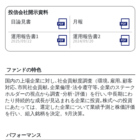
投信会社開示資料
目論見書
月報
運用報告書1
運用報告書2
2025/09/22
2024/09/20
ファンドの特色
国内の上場企業に対し､社会貢献度調査（環境､雇用､顧客
対応､市民社会貢献､企業倫理･法令遵守等､企業のステーク
ホルダーの視点から調査･分析･評価）を行い､中長期にわ
たり持続的な成長が見込まれる企業に投資｡株式への投資
にあたっては、選定した企業について業績予測と株価評価
を行い、組入銘柄を決定。9月決算｡
パフォーマンス