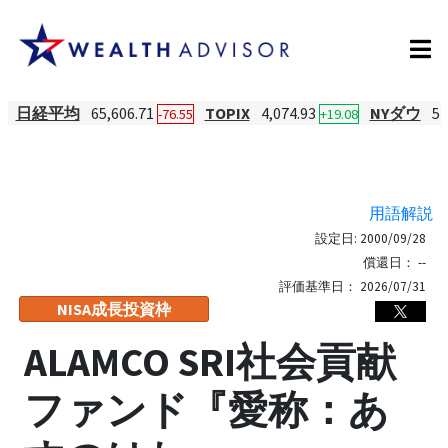
日経平均
65,606.71
TOPIX
4,074.93
NYダウ
54
-76.55
+19.08
用語解説
設定日:
2000/09/28
償還日：
--
評価基準日：
2026/07/31
NISA成長投資枠
ALAMCO SRI社会貢献
ファンド『愛称：あ