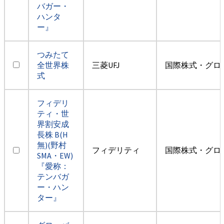
バガー・
ハンタ
ー』
つみたて
全世界株
三菱UFJ
国際株式・グロ
式
フィデリ
ティ・世
界割安成
長株 B(H
無)(野村
フィデリティ
国際株式・グロ
SMA・EW)
『愛称：
テンバガ
ー・ハン
ター』