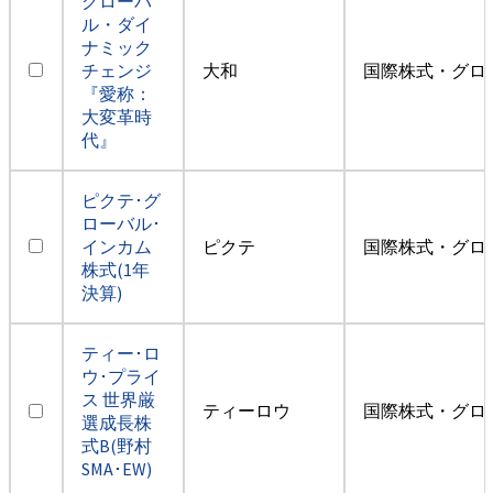
グローバ
ル・ダイ
ナミック
チェンジ
大和
国際株式・グロ
『愛称：
大変革時
代』
ピクテ･グ
ローバル･
インカム
ピクテ
国際株式・グロ
株式(1年
決算)
ティー･ロ
ウ･プライ
ス 世界厳
ティーロウ
国際株式・グロ
選成長株
式B(野村
SMA･EW)