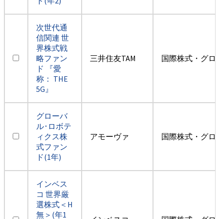
ド(年2)
次世代通
信関連 世
界株式戦
略ファン
三井住友TAM
国際株式・グロ
ド 『愛
称： THE
5G』
グローバ
ル･ロボテ
ィクス株
アモーヴァ
国際株式・グロ
式ファン
ド(1年)
インベス
コ 世界厳
選株式＜H
無＞(年1