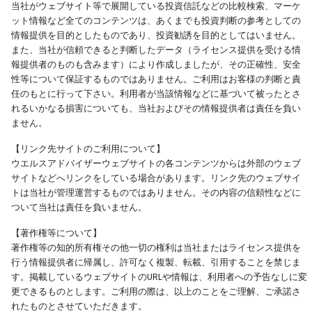
当社がウェブサイト等で展開している投資信託などの比較検索、マーケ
ット情報など全てのコンテンツは、あくまでも投資判断の参考としての
情報提供を目的としたものであり、投資勧誘を目的としてはいません。
また、当社が信頼できると判断したデータ（ライセンス提供を受ける情
報提供者のものも含みます）により作成しましたが、その正確性、安全
性等について保証するものではありません。ご利用はお客様の判断と責
任のもとに行って下さい。利用者が当該情報などに基づいて被ったとさ
れるいかなる損害についても、当社およびその情報提供者は責任を負い
ません。
【リンク先サイトのご利用について】
ウエルスアドバイザーウェブサイトの各コンテンツからは外部のウェブ
サイトなどへリンクをしている場合があります。リンク先のウェブサイ
トは当社が管理運営するものではありません。その内容の信頼性などに
ついて当社は責任を負いません。
【著作権等について】
著作権等の知的所有権その他一切の権利は当社またはライセンス提供を
行う情報提供者に帰属し、許可なく複製、転載、引用することを禁じま
す。掲載しているウェブサイトのURLや情報は、利用者への予告なしに変
更できるものとします。ご利用の際は、以上のことをご理解、ご承諾さ
れたものとさせていただきます。