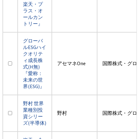
楽天・プ
ラス・オ
ールカン
トリー』
グローバ
ルESGハイ
クオリテ
ィ成長株
アセマネOne
国際株式・グロ
式(H無)
『愛称：
未来の世
界(ESG)』
野村 世界
業種別投
野村
国際株式・グロ
資シリー
ズ(半導体)