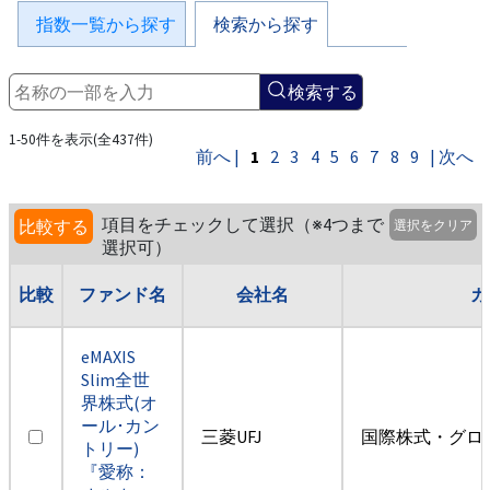
指数一覧から探す
検索から探す
検索する
1-50件を表示(全437件)
前へ |
1
2
3
4
5
6
7
8
9
| 次へ
項目をチェックして選択（※4つまで
比較する
選択をクリア
選択可）
比較
ファンド名
会社名
カ
eMAXIS
Slim全世
界株式(オ
ール･カン
三菱UFJ
国際株式・グロ
トリー)
『愛称：