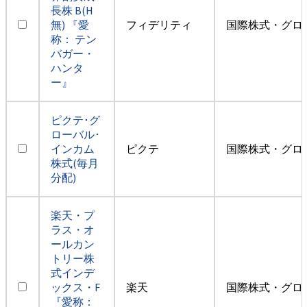
長株 B(H
無) 『愛
フィデリティ
国際株式・グロ
称： テン
バガー・
ハンタ
ー』
ピクテ･グ
ローバル･
インカム
ピクテ
国際株式・グロ
株式(毎月
分配)
楽天・プ
ラス・オ
ールカン
トリー株
式インデ
ックス・F
楽天
国際株式・グロ
『愛称：