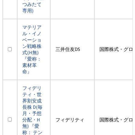
つみたて
専用)
マテリア
ル・イノ
ベーショ
ン戦略株
三井住友DS
国際株式・グロ
式(H無)
『愛称：
素材革
命』
フィデリ
ティ・世
界割安成
長株 D(毎
月・予想
分配・H
フィデリティ
国際株式・グロ
無) 『愛
称： テン