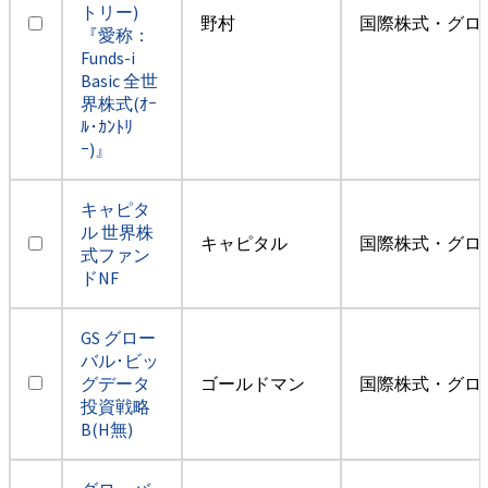
トリー)
野村
国際株式・グロ
『愛称：
Funds-i
Basic 全世
界株式(ｵｰ
ﾙ･ｶﾝﾄﾘ
ｰ)』
キャピタ
ル 世界株
キャピタル
国際株式・グロ
式ファン
ドNF
GS グロー
バル･ビッ
グデータ
ゴールドマン
国際株式・グロ
投資戦略
B(H無)