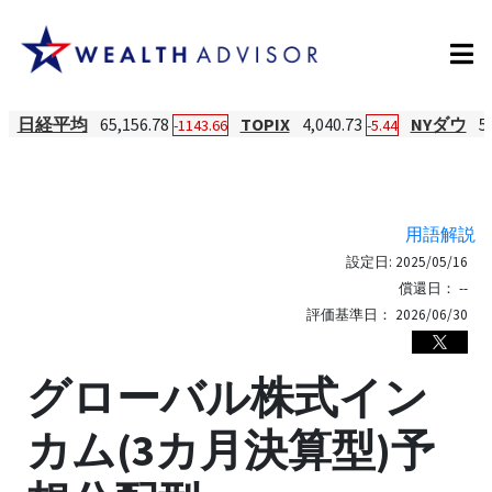
日経平均
65,156.78
TOPIX
4,040.73
NYダウ
5
-1143.66
-5.44
用語解説
設定日:
2025/05/16
償還日：
--
評価基準日：
2026/06/30
グローバル株式イン
カム(3カ月決算型)予