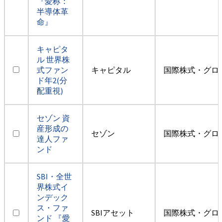
『愛称：
半導体革
命』
キャピタ
ル 世界株
式ファン
キャピタル
国際株式・グロ
ド年2(分
配重視)
セゾン 資
産形成の
セゾン
国際株式・グロ
達人ファ
ンド
SBI・全世
界株式イ
ンデック
ス・ファ
SBIアセット
国際株式・グロ
ンド 『愛