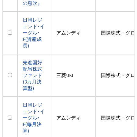
の息吹』
日興レジ
ェンド･イ
ーグル･
アムンディ
国際株式・グロ
F(資産成
長)
先進国好
配当株式
ファンド
三菱UFJ
国際株式・グロ
(3カ月決
算型)
日興レジ
ェンド･イ
ーグル･
アムンディ
国際株式・グロ
F(毎月決
算)