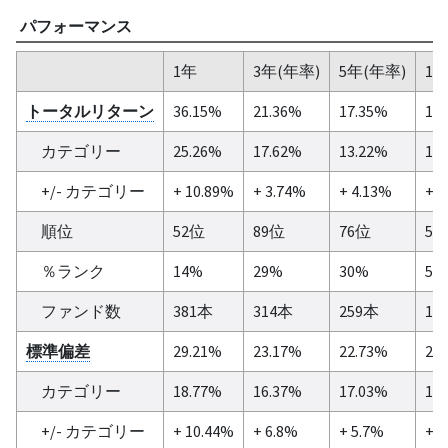
パフォーマンス
1年
3年(年率)
5年(年率)
10
トータルリターン
36.15%
21.36%
17.35%
18
カテゴリー
25.26%
17.62%
13.22%
13
+/- カテゴリー
+ 10.89%
+ 3.74%
+ 4.13%
+ 5
順位
52位
89位
76位
5
％ランク
14%
29%
30%
5%
ファンド数
381本
314本
259本
11
標準偏差
29.21%
23.17%
22.73%
20
カテゴリー
18.77%
16.37%
17.03%
15
+/- カテゴリー
+ 10.44%
+ 6.8%
+ 5.7%
+ 4