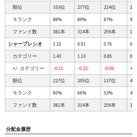
順位
333位
277位
224位
10
％ランク
88%
89%
87%
92
ファンド数
381本
314本
259本
11
シャープレシオ
1.22
0.91
0.76
0.9
カテゴリー
1.43
1.13
0.85
0.8
+/- カテゴリー
-0.21
-0.22
-0.09
+ 0
順位
227位
205位
137位
46
％ランク
60%
66%
53%
42
ファンド数
381本
314本
259本
11
分配金履歴