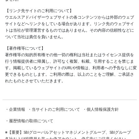
【リンク先サイトのご利用について】
ウエルスアドバイザーウェブサイトの各コンテンツからは外部のウェブ
サイトなどへリンクをしている場合があります。リンク先のウェブサイ
トは当社が管理運営するものではありません。その内容の信頼性などに
ついて当社は責任を負いません。
【著作権等について】
著作権等の知的所有権その他一切の権利は当社またはライセンス提供を
行う情報提供者に帰属し、許可なく複製、転載、引用することを禁じま
す。掲載しているウェブサイトのURLや情報は、利用者への予告なしに変
更できるものとします。ご利用の際は、以上のことをご理解、ご承諾さ
れたものとさせていただきます。
・
企業情報
・
当サイトのご利用について
・
個人情報保護方針
・
履歴情報の取得について
※
【重要】SBIグローバルアセットマネジメントグループ、SBIグループ
各社および役職員を装った偽アカウント、偽広告にご注意ください