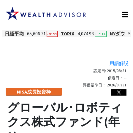
日経平均
65,606.71
TOPIX
4,074.93
NYダウ
54
-76.55
+19.08
用語解説
設定日:
2015/08/31
償還日：
--
評価基準日：
2026/07/31
NISA成長投資枠
グローバル･ロボティ
クス株式ファンド(年