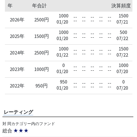
年
年合計
決算頻度：
1000
1500
--
--
--
--
--
--
2026年
2500円
--
--
--
--
--
--
01/20
07/21
1000
500
--
--
--
--
--
--
2025年
1500円
--
--
--
--
--
--
01/20
07/22
1000
1500
--
--
--
--
--
--
2024年
2500円
--
--
--
--
--
--
01/22
07/22
0
1000
--
--
--
--
--
--
2023年
1000円
--
--
--
--
--
--
01/20
07/20
950
0
--
--
--
--
--
--
2022年
950円
--
--
--
--
--
--
01/20
07/20
レーティング
対 同カテゴリー内のファンド
総合
★★★