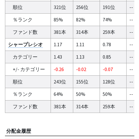
順位
321位
256位
191位
--
％ランク
85%
82%
74%
--
ファンド数
381本
314本
259本
--
シャープレシオ
1.17
1.11
0.78
--
カテゴリー
1.43
1.13
0.85
--
+/- カテゴリー
-0.26
-0.02
-0.07
--
順位
243位
155位
128位
--
％ランク
64%
50%
50%
--
ファンド数
381本
314本
259本
--
分配金履歴