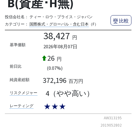
B(資産･H無)
投信会社名：
ティー・ロウ・プライス・ジャパン
比較
カテゴリー：
国際株式・グローバル・含む日本
（F）
38,427
円
基準価額
2026年08月07日
26
円
前日比
(0.07%)
372,196
純資産総額
百万円
4（やや高い）
リスクメジャー
★★★
レーティング
AW313195
2019052802