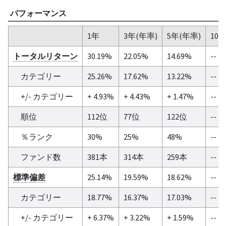
パフォーマンス
1年
3年(年率)
5年(年率)
10
トータルリターン
30.19%
22.05%
14.69%
--
カテゴリー
25.26%
17.62%
13.22%
--
+/- カテゴリー
+ 4.93%
+ 4.43%
+ 1.47%
--
順位
112位
77位
122位
--
％ランク
30%
25%
48%
--
ファンド数
381本
314本
259本
--
標準偏差
25.14%
19.59%
18.62%
--
カテゴリー
18.77%
16.37%
17.03%
--
+/- カテゴリー
+ 6.37%
+ 3.22%
+ 1.59%
--