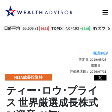
日経平均
65,606.71
TOPIX
4,074.93
NYダウ
54
-76.55
+19.08
用語解説
設定日:
2019/05/28
償還日：
--
評価基準日：
2026/07/31
NISA成長投資枠
ティー･ロウ･プライ
ス 世界厳選成長株式