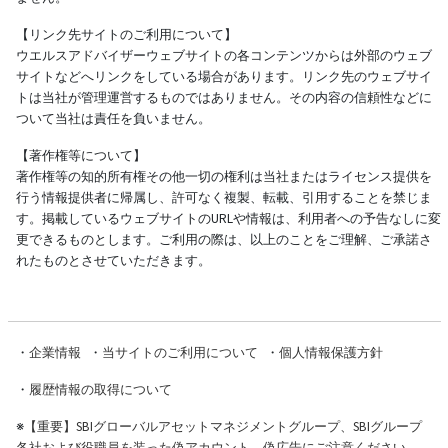
【リンク先サイトのご利用について】
ウエルスアドバイザーウェブサイトの各コンテンツからは外部のウェブ
サイトなどへリンクをしている場合があります。リンク先のウェブサイ
トは当社が管理運営するものではありません。その内容の信頼性などに
ついて当社は責任を負いません。
【著作権等について】
著作権等の知的所有権その他一切の権利は当社またはライセンス提供を
行う情報提供者に帰属し、許可なく複製、転載、引用することを禁じま
す。掲載しているウェブサイトのURLや情報は、利用者への予告なしに変
更できるものとします。ご利用の際は、以上のことをご理解、ご承諾さ
れたものとさせていただきます。
・
企業情報
・
当サイトのご利用について
・
個人情報保護方針
・
履歴情報の取得について
※
【重要】SBIグローバルアセットマネジメントグループ、SBIグループ
各社および役職員を装った偽アカウント、偽広告にご注意ください