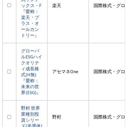
ックス・F
楽天
国際株式・グロ
『愛称：
楽天・プ
ラス・オ
ールカン
トリー』
グローバ
ルESGハイ
クオリテ
ィ成長株
アセマネOne
国際株式・グロ
式(H無)
『愛称：
未来の世
界(ESG)』
野村 世界
業種別投
野村
国際株式・グロ
資シリー
ズ(半導体)