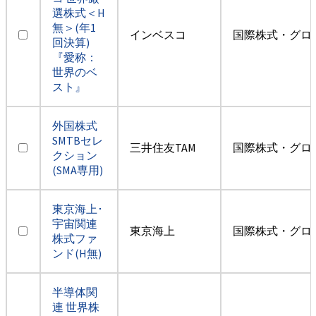
選株式＜H
無＞(年1
インベスコ
国際株式・グロ
回決算)
『愛称：
世界のベ
スト』
外国株式
SMTBセレ
三井住友TAM
国際株式・グロ
クション
(SMA専用)
東京海上･
宇宙関連
東京海上
国際株式・グロ
株式ファ
ンド(H無)
半導体関
連 世界株