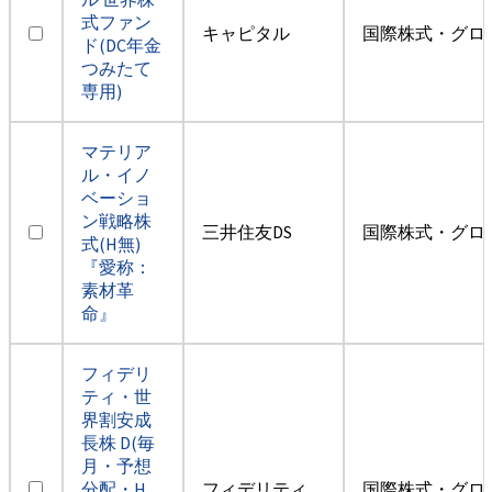
式ファン
キャピタル
国際株式・グロ
ド(DC年金
つみたて
専用)
マテリア
ル・イノ
ベーショ
ン戦略株
三井住友DS
国際株式・グロ
式(H無)
『愛称：
素材革
命』
フィデリ
ティ・世
界割安成
長株 D(毎
月・予想
分配・H
フィデリティ
国際株式・グロ