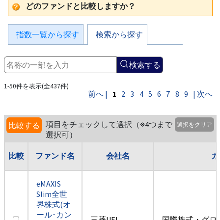
どのファンドと比較しますか？
指数一覧から探す
検索から探す
検索する
1-50件を表示(全437件)
前へ |
1
2
3
4
5
6
7
8
9
| 次へ
項目をチェックして選択（※4つまで
比較する
選択をクリア
選択可）
比較
ファンド名
会社名
カ
eMAXIS
Slim全世
界株式(オ
ール･カン
三菱UFJ
国際株式・グロ