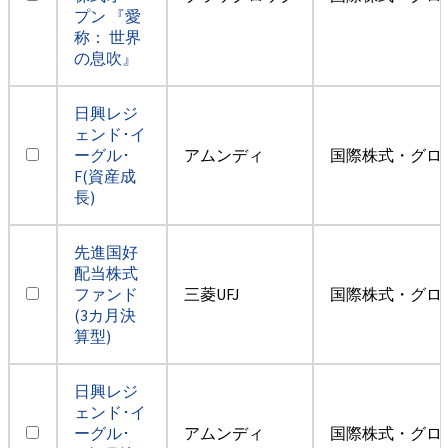
プン 『愛
称： 世界
の息吹』
日興レジ
ェンド･イ
ーグル･
アムンディ
国際株式・グロ
F(資産成
長)
先進国好
配当株式
ファンド
三菱UFJ
国際株式・グロ
(3カ月決
算型)
日興レジ
ェンド･イ
ーグル･
アムンディ
国際株式・グロ