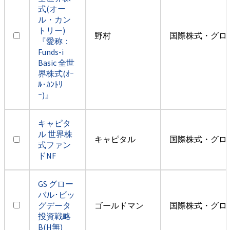
式(オー
ル・カン
トリー)
野村
国際株式・グロ
『愛称：
Funds-i
Basic 全世
界株式(ｵｰ
ﾙ･ｶﾝﾄﾘ
ｰ)』
キャピタ
ル 世界株
キャピタル
国際株式・グロ
式ファン
ドNF
GS グロー
バル･ビッ
グデータ
ゴールドマン
国際株式・グロ
投資戦略
B(H無)