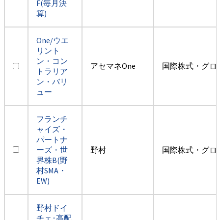
F(毎月決
算)
One/ウエ
リント
ン・コン
アセマネOne
国際株式・グロ
トラリア
ン・バリ
ュー
フランチ
ャイズ・
パートナ
ーズ・世
野村
国際株式・グロ
界株B(野
村SMA・
EW)
野村ドイ
チェ･高配