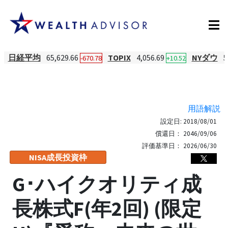
日経平均
65,629.66
TOPIX
4,056.69
NYダウ
5
-670.78
+10.52
用語解説
設定日:
2018/08/01
償還日：
2046/09/06
評価基準日：
2026/06/30
NISA成長投資枠
G･ハイクオリティ成
長株式F(年2回) (限定