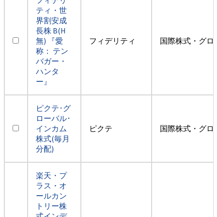
ティ・世
界割安成
長株 B(H
無) 『愛
フィデリティ
国際株式・グロ
称： テン
バガー・
ハンタ
ー』
ピクテ･グ
ローバル･
インカム
ピクテ
国際株式・グロ
株式(毎月
分配)
楽天・プ
ラス・オ
ールカン
トリー株
式インデ