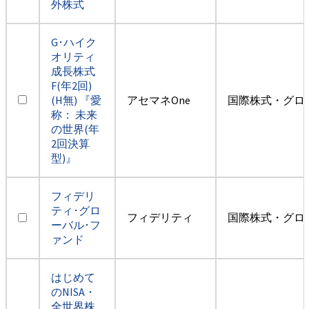
外株式
G･ハイク
オリティ
成長株式
F(年2回)
(H無) 『愛
アセマネOne
国際株式・グロ
称： 未来
の世界(年
2回決算
型)』
フィデリ
ティ･グロ
フィデリティ
国際株式・グロ
ーバル･フ
ァンド
はじめて
のNISA・
全世界株