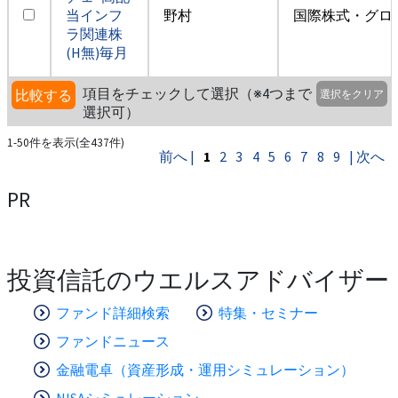
当インフ
野村
国際株式・グロ
ラ関連株
(H無)毎月
項目をチェックして選択（※4つまで
比較する
選択をクリア
選択可）
1-50件を表示(全437件)
前へ |
1
2
3
4
5
6
7
8
9
| 次へ
PR
投資信託のウエルスアドバイザー
ファンド詳細検索
特集・セミナー
ファンドニュース
金融電卓（資産形成・運用シミュレーション）
NISAシミュレーション