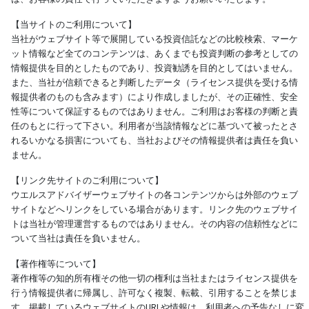
【当サイトのご利用について】
当社がウェブサイト等で展開している投資信託などの比較検索、マーケ
ット情報など全てのコンテンツは、あくまでも投資判断の参考としての
情報提供を目的としたものであり、投資勧誘を目的としてはいません。
また、当社が信頼できると判断したデータ（ライセンス提供を受ける情
報提供者のものも含みます）により作成しましたが、その正確性、安全
性等について保証するものではありません。ご利用はお客様の判断と責
任のもとに行って下さい。利用者が当該情報などに基づいて被ったとさ
れるいかなる損害についても、当社およびその情報提供者は責任を負い
ません。
【リンク先サイトのご利用について】
ウエルスアドバイザーウェブサイトの各コンテンツからは外部のウェブ
サイトなどへリンクをしている場合があります。リンク先のウェブサイ
トは当社が管理運営するものではありません。その内容の信頼性などに
ついて当社は責任を負いません。
【著作権等について】
著作権等の知的所有権その他一切の権利は当社またはライセンス提供を
行う情報提供者に帰属し、許可なく複製、転載、引用することを禁じま
す。掲載しているウェブサイトのURLや情報は、利用者への予告なしに変