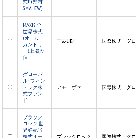
式B(野村
SMA･EW)
MAXIS 全
世界株式
(オール・
三菱UFJ
国際株式・グロ
カントリ
ー)上場投
信
グローバ
ル･フィン
テック株
アモーヴァ
国際株式・グロ
式ファン
ド
ブラック
ロック 世
界好配当
株式オー
ブラックロック
国際株式・グロ