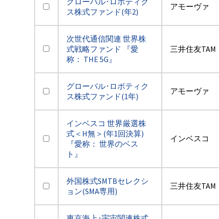
グローバル･ロボティク
アモーヴァ
ス株式ファンド(年2)
次世代通信関連 世界株
式戦略ファンド 『愛
三井住友TAM
称： THE 5G』
グローバル･ロボティク
アモーヴァ
ス株式ファンド(1年)
インベスコ 世界厳選株
式＜H無＞(年1回決算)
インベスコ
『愛称： 世界のベス
ト』
外国株式SMTBセレクシ
三井住友TAM
ョン(SMA専用)
東京海上･宇宙関連株式