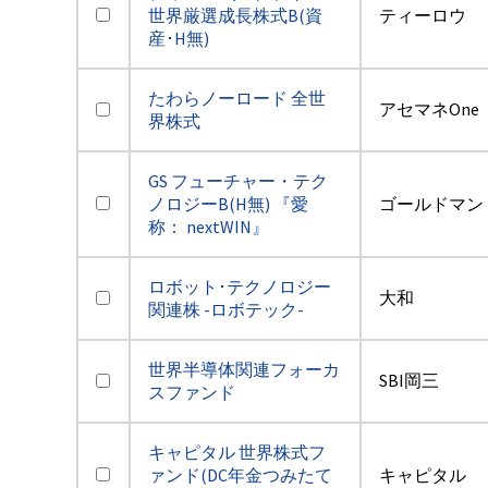
世界厳選成長株式B(資
ティーロウ
産･H無)
たわらノーロード 全世
アセマネOne
界株式
GS フューチャー・テク
ノロジーB(H無) 『愛
ゴールドマン
称： nextWIN』
ロボット･テクノロジー
大和
関連株 -ロボテック-
世界半導体関連フォーカ
SBI岡三
スファンド
キャピタル 世界株式フ
ァンド(DC年金つみたて
キャピタル