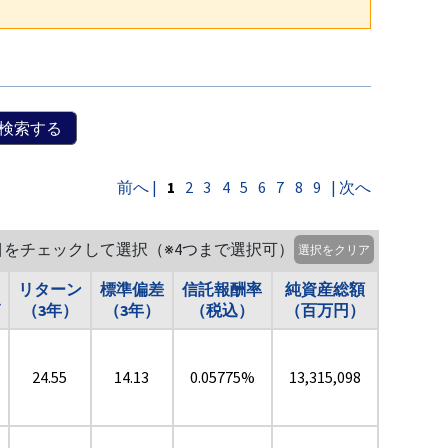
検索する
前へ |
1
2
3
4
5
6
7
8
9
| 次へ
目をチェックして選択（※4つまで選択可）
選択をクリア
リターン
標準偏差
信託報酬率
純資産総額
（3年）
（3年）
（税込）
（百万円）
24.55
14.13
0.05775%
13,315,098