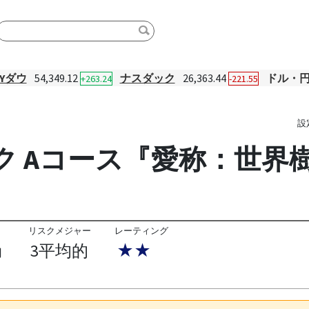
NYダウ
54,349.12
ナスダック
26,363.44
ドル・
+263.24
-221.55
設
ク Aコース『愛称：世界
リスクメジャー
レーティング
3平均的
★★
円