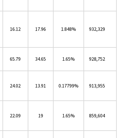
16.12
17.96
1.848%
932,329
65.79
34.65
1.65%
928,752
24.02
13.91
0.17799%
913,955
22.09
19
1.65%
859,604