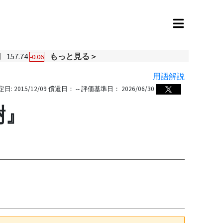
円
157.74
もっと見る＞
-0.06
用語解説
定日:
2015/12/09
償還日：
--
評価基準日：
2026/06/30
樹』