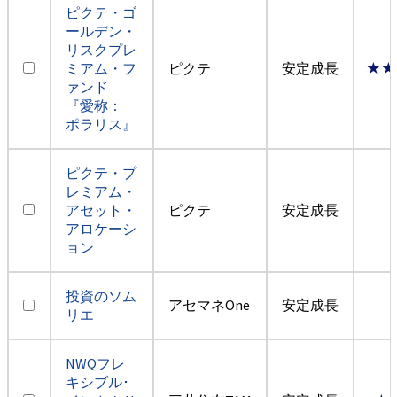
ピクテ・ゴ
ールデン・
リスクプレ
ミアム・フ
ピクテ
安定成長
★★
ァンド
『愛称：
ポラリス』
ピクテ・プ
レミアム・
アセット・
ピクテ
安定成長
アロケーシ
ョン
投資のソム
アセマネOne
安定成長
リエ
NWQフレ
キシブル･