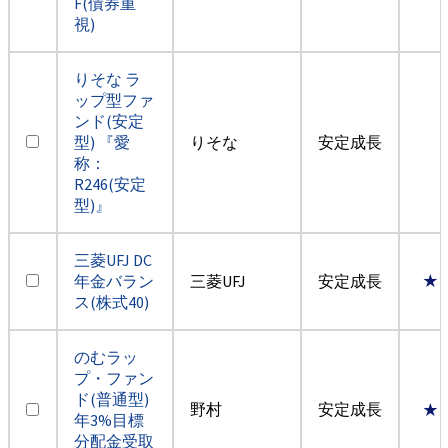
F(債券重
視)
りそな ラ
ップ型ファ
ンド(安定
型) 『愛
りそな
安定成長
称：
R246(安定
型)』
三菱UFJ DC
年金バラン
三菱UFJ
安定成長
★
ス(株式40)
のむラッ
プ・ファン
ド(普通型)
野村
安定成長
★
年3%目標
分配金受取