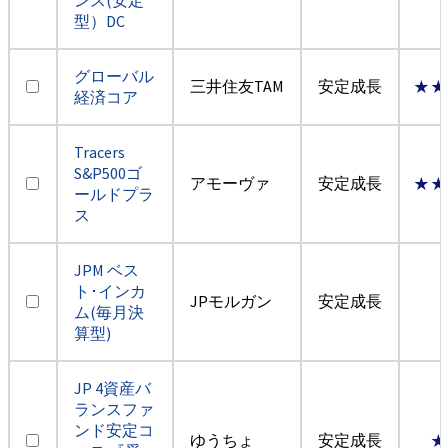
型）DC
グローバル
三井住友TAM
安定成長
★★
経済コア
Tracers
S&P500ゴ
アモーヴァ
安定成長
★★
ールドプラ
ス
JPM ベス
ト･インカ
JPモルガン
安定成長
ム(毎月決
算型)
JP 4資産バ
ランスファ
ンド安定コ
ゆうちょ
安定成長
★