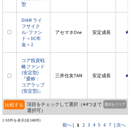
型
DIAM ライ
フサイク
ル･ファン
アセマネOne
安定成長
★
ド＜DC年
金＞2
コア投資戦
略ファンド
(安定型)
三井住友TAM
安定成長
★
『愛称：
コアラップ
(安定型)』
項目をチェックして選択（※4つまで
比較する
選択をクリア
選択可）
1-50件を表示(全348件)
前へ |
1
2
3
4
5
6
7
| 次へ