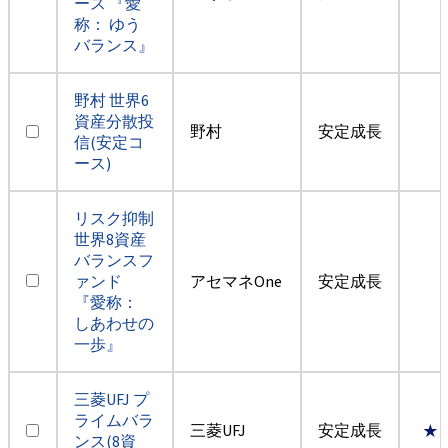
ース 『愛
称： ゆう
バランス』
野村 世界6
資産分散投
野村
安定成長
信(安定コ
ース)
リスク抑制
世界8資産
バランスフ
ァンド
アセマネOne
安定成長
『愛称：
しあわせの
一歩』
三菱UFJ プ
ライムバラ
三菱UFJ
安定成長
★
ンス(8資