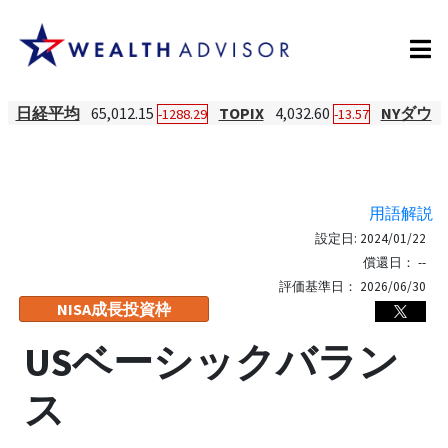
日経平均
65,012.15
TOPIX
4,032.60
NYダウ
-1288.29
-13.57
用語解説
設定日:
2024/01/22
償還日：
--
評価基準日：
2026/06/30
NISA成長投資枠
USベーシックバラン
ス