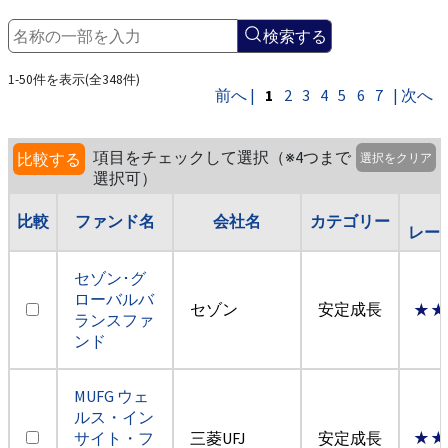
検索する
1-50件を表示(全348件)
前へ |
1
2
3
4
5
6
7
| 次へ
項目をチェックして選択（※4つまで
比較する
選択をクリア
選択可）
比較
ファンド名
会社名
カテゴリー
レー
セゾン･グ
ローバルバ
セゾン
安定成長
★★
ランスファ
ンド
MUFG ウェ
ルス・イン
サイト・フ
三菱UFJ
安定成長
★★