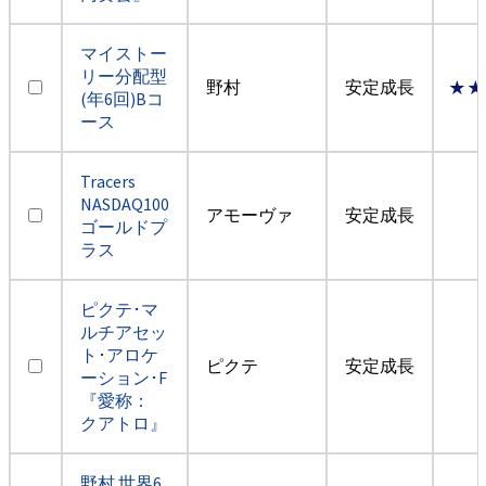
マイストー
リー分配型
野村
安定成長
★★
(年6回)Bコ
ース
Tracers
NASDAQ100
アモーヴァ
安定成長
ゴールドプ
ラス
ピクテ･マ
ルチアセッ
ト･アロケ
ピクテ
安定成長
ーション･F
『愛称：
クアトロ』
野村 世界6