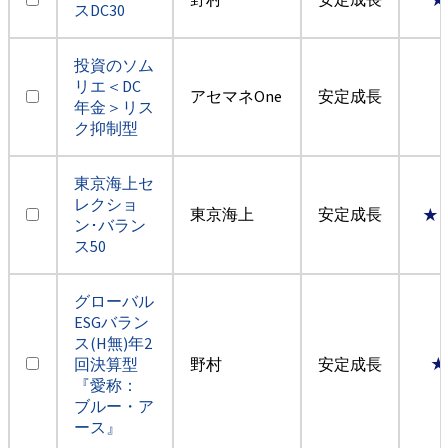
スDC30
投資のソム
リエ＜DC
アセマネOne
安定成長
年金＞リス
ク抑制型
東京海上セ
レクショ
東京海上
安定成長
★
ン･バラン
ス50
グローバル
ESGバラン
ス(H無)年2
回決算型
野村
安定成長
★
『愛称：
ブルー・ア
ース』