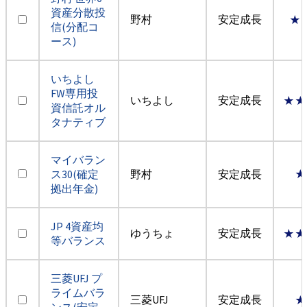
資産分散投
野村
安定成長
★
信(分配コ
ース)
いちよし
FW専用投
いちよし
安定成長
★★
資信託オル
タナティブ
マイバラン
ス30(確定
野村
安定成長
★
拠出年金)
JP 4資産均
ゆうちょ
安定成長
★★
等バランス
三菱UFJ プ
ライムバラ
三菱UFJ
安定成長
★
ンス(安定