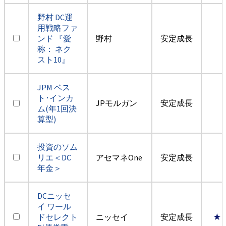
野村 DC運
用戦略ファ
ンド 『愛
野村
安定成長
称： ネク
スト10』
JPM ベス
ト･インカ
JPモルガン
安定成長
ム(年1回決
算型)
投資のソム
リエ＜DC
アセマネOne
安定成長
年金＞
DCニッセ
イ ワール
ドセレクト
ニッセイ
安定成長
★