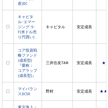
産)DC
キャピタ
ル･エマー
ジング･S･
キャピタル
安定成長
F(米ドル売
り円買い)
コア投資戦
略ファンド
(成長型)
三井住友TAM
安定成長
★
『愛称：
コアラップ
(成長型)』
マイバラン
野村
安定成長
★★
スDC50
東京海上・