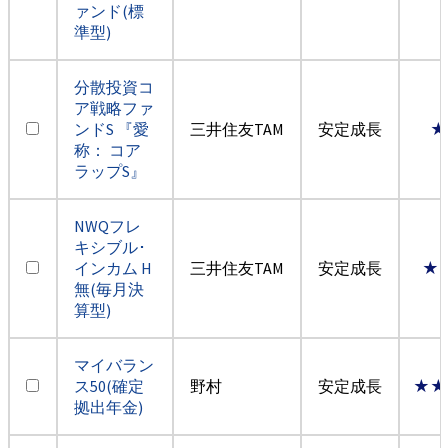
ァンド(標
準型)
分散投資コ
ア戦略ファ
ンドS 『愛
三井住友TAM
安定成長
★
称： コア
ラップS』
NWQフレ
キシブル･
インカム H
三井住友TAM
安定成長
★
無(毎月決
算型)
マイバラン
ス50(確定
野村
安定成長
★★
拠出年金)