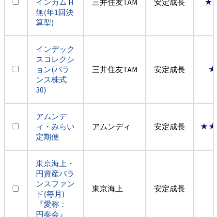
インカム H
三井住友TAM
安定成長
★
無(年1回決
算型)
インデック
スコレクシ
ョン(バラ
三井住友TAM
安定成長
★
ンス株式
30)
アムンデ
ィ・みらい
アムンディ
安定成長
★★
定期便
東京海上・
円資産バラ
ンスファン
東京海上
安定成長
ド(毎月)
『愛称：
円奏会』