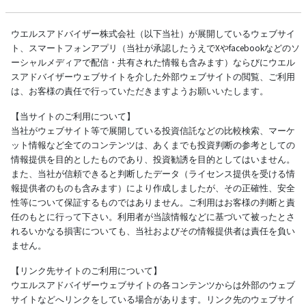
ウエルスアドバイザー株式会社（以下当社）が展開しているウェブサイ
ト、スマートフォンアプリ（当社が承認したうえでXやfacebookなどのソ
ーシャルメディアで配信・共有された情報も含みます）ならびにウエル
スアドバイザーウェブサイトを介した外部ウェブサイトの閲覧、ご利用
は、お客様の責任で行っていただきますようお願いいたします。
【当サイトのご利用について】
当社がウェブサイト等で展開している投資信託などの比較検索、マーケ
ット情報など全てのコンテンツは、あくまでも投資判断の参考としての
情報提供を目的としたものであり、投資勧誘を目的としてはいません。
また、当社が信頼できると判断したデータ（ライセンス提供を受ける情
報提供者のものも含みます）により作成しましたが、その正確性、安全
性等について保証するものではありません。ご利用はお客様の判断と責
任のもとに行って下さい。利用者が当該情報などに基づいて被ったとさ
れるいかなる損害についても、当社およびその情報提供者は責任を負い
ません。
【リンク先サイトのご利用について】
ウエルスアドバイザーウェブサイトの各コンテンツからは外部のウェブ
サイトなどへリンクをしている場合があります。リンク先のウェブサイ