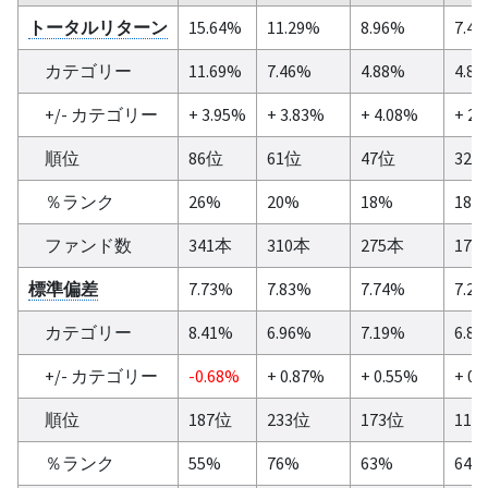
トータルリターン
15.64%
11.29%
8.96%
7.4
カテゴリー
11.69%
7.46%
4.88%
4.8
+/- カテゴリー
+ 3.95%
+ 3.83%
+ 4.08%
+ 2.
順位
86位
61位
47位
32
％ランク
26%
20%
18%
18%
ファンド数
341本
310本
275本
179
標準偏差
7.73%
7.83%
7.74%
7.2
カテゴリー
8.41%
6.96%
7.19%
6.8
+/- カテゴリー
-0.68%
+ 0.87%
+ 0.55%
+ 0.
順位
187位
233位
173位
114
％ランク
55%
76%
63%
64%