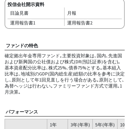
投信会社開示資料
目論見書
月報
運用報告書1
運用報告書2
ファンドの特色
確定拠出年金専用ファンド｡主要投資対象は､国内､先進国
および新興国の公社債および株式(DR(預託証券)を含む)｡
基本資産配分比率は､株式25%､債券75%とする｡基本組入
比率は､地域別のGDP(国内総生産)総額の比率を参考に決定
し､原則として年1回見直しを行う場合がある｡原則として､
為替ヘッジは行わない｡ファミリーファンド方式で運用｡1
月決算｡
パフォーマンス
1年
3年(年率)
5年(年率)
10