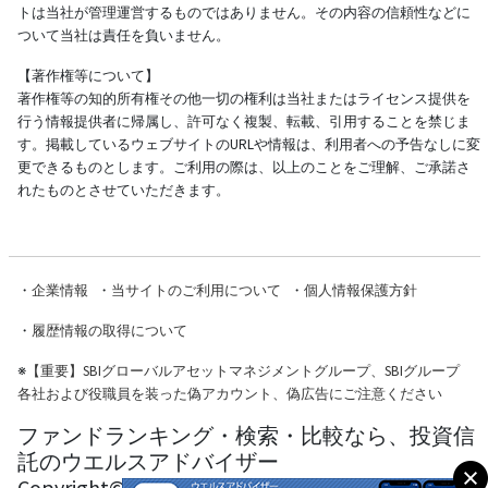
トは当社が管理運営するものではありません。その内容の信頼性などに
ついて当社は責任を負いません。
【著作権等について】
著作権等の知的所有権その他一切の権利は当社またはライセンス提供を
行う情報提供者に帰属し、許可なく複製、転載、引用することを禁じま
す。掲載しているウェブサイトのURLや情報は、利用者への予告なしに変
更できるものとします。ご利用の際は、以上のことをご理解、ご承諾さ
れたものとさせていただきます。
・
企業情報
・
当サイトのご利用について
・
個人情報保護方針
・
履歴情報の取得について
※
【重要】SBIグローバルアセットマネジメントグループ、SBIグループ
各社および役職員を装った偽アカウント、偽広告にご注意ください
ファンドランキング・検索・比較なら、投資信
託のウエルスアドバイザー
Copyright© Wealth Advisor Co., Ltd. All Rights