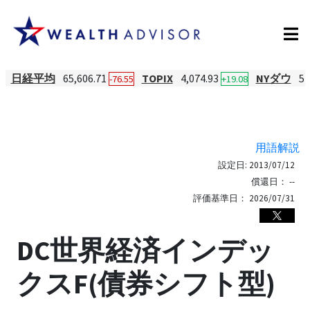
日経平均
65,606.71
TOPIX
4,074.93
NYダウ
54
-76.55
+19.08
用語解説
設定日:
2013/07/12
償還日：
--
評価基準日：
2026/07/31
DC世界経済インデッ
クスF(債券シフト型)