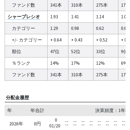
ファンド数
341本
310本
275本
179
シャープレシオ
1.93
1.41
1.14
1.02
カテゴリー
1.29
0.98
0.62
0.68
+/- カテゴリー
+ 0.64
+ 0.43
+ 0.52
+ 0.
順位
47位
52位
33位
9位
％ランク
14%
17%
12%
6%
ファンド数
341本
310本
275本
179
分配金履歴
年
年合計
決算頻度：1年毎
0
--
--
--
--
--
--
--
--
2026年
0円
--
--
--
--
--
--
--
--
01/20