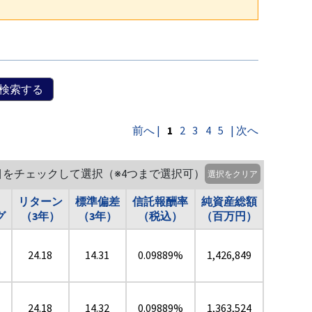
検索する
前へ |
1
2
3
4
5
| 次へ
目をチェックして選択（※4つまで選択可）
選択をクリア
リターン
標準偏差
信託報酬率
純資産総額
グ
（3年）
（3年）
（税込）
（百万円）
24.18
14.31
0.09889%
1,426,849
★
24.18
14.32
0.09889%
1,363,524