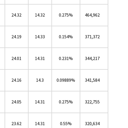
24.32
14.32
0.275%
464,962
24.19
14.33
0.154%
371,372
★
24.01
14.31
0.231%
344,217
24.16
14.3
0.09889%
341,584
★
24.05
14.31
0.275%
322,755
23.62
14.31
0.55%
320,634