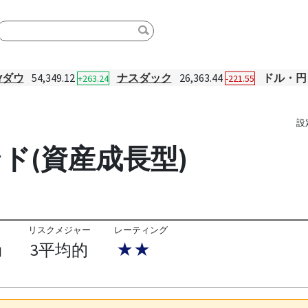
Yダウ
54,349.12
ナスダック
26,363.44
ドル・円
+263.24
-221.55
設
ド(資産成長型)
リスクメジャー
レーティング
3平均的
★★
円