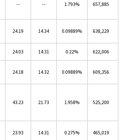
--
--
1.793%
657,885
24.19
14.34
0.09889%
638,229
★
24.03
14.31
0.22%
622,006
24.18
14.32
0.09889%
609,356
★
43.23
21.73
1.958%
525,200
★
23.93
14.31
0.275%
465,019