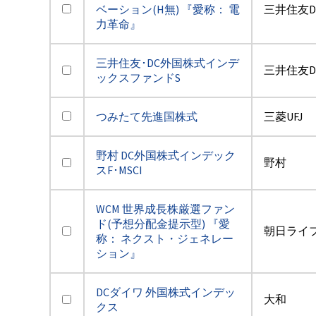
ベーション(H無) 『愛称： 電
三井住友D
力革命』
三井住友･DC外国株式インデ
三井住友D
ックスファンドS
つみたて先進国株式
三菱UFJ
野村 DC外国株式インデック
野村
スF･MSCI
WCM 世界成長株厳選ファン
ド(予想分配金提示型) 『愛
朝日ライ
称： ネクスト・ジェネレー
ション』
DCダイワ 外国株式インデッ
大和
クス