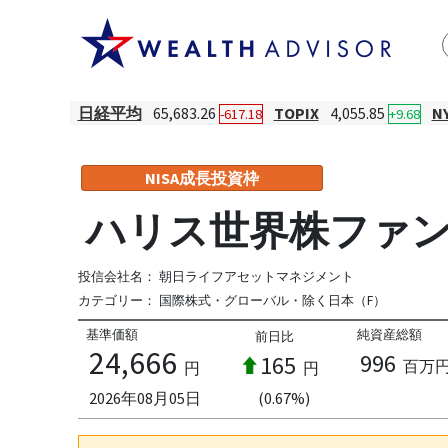
日経平均
65,683.26
TOPIX
4,055.85
N
-617.18
+9.68
NISA成長投資枠
ハリス世界株ファン
投信会社名：
朝日ライフアセットマネジメント
カテゴリー：
国際株式・グローバル・除く日本（F）
基準価額
純資産総額
前日比
24,666
996
165
百万
円
円
2026年08月05日
(0.67%)