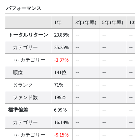
パフォーマンス
1年
3年(年率)
5年(年率)
10年
トータルリターン
23.88%
--
--
--
カテゴリー
25.25%
--
--
--
+/- カテゴリー
-1.37%
--
--
--
順位
141位
--
--
--
％ランク
71%
--
--
--
ファンド数
199本
--
--
--
標準偏差
6.99%
--
--
--
カテゴリー
16.14%
--
--
--
+/- カテゴリー
-9.15%
--
--
--