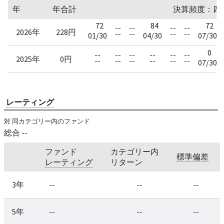
年
年合計
決算頻度：四半期
72
84
72
--
--
--
--
2026年
228円
--
--
--
--
01/30
04/30
07/30
0
--
--
--
--
--
--
2025年
0円
--
--
--
--
--
--
07/30
レーティング
対 同カテゴリー内のファンド
総合
--
ファンド
カテゴリー内
標準偏差
レーティング
リターン
3年
--
--
--
5年
--
--
--