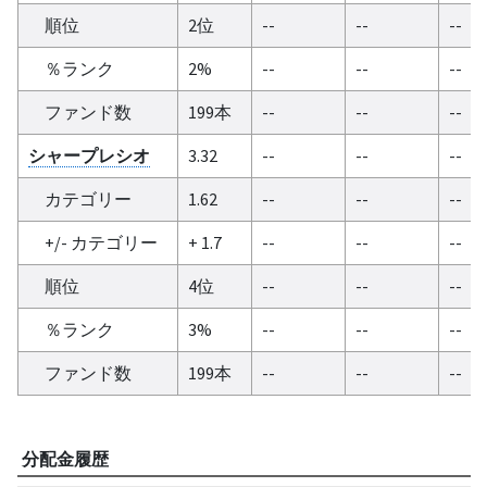
順位
2位
--
--
--
％ランク
2%
--
--
--
ファンド数
199本
--
--
--
シャープレシオ
3.32
--
--
--
カテゴリー
1.62
--
--
--
+/- カテゴリー
+ 1.7
--
--
--
順位
4位
--
--
--
％ランク
3%
--
--
--
ファンド数
199本
--
--
--
分配金履歴