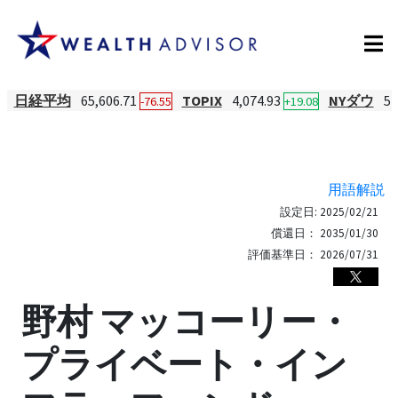
日経平均
65,606.71
TOPIX
4,074.93
NYダウ
54
-76.55
+19.08
用語解説
設定日:
2025/02/21
償還日：
2035/01/30
評価基準日：
2026/07/31
野村 マッコーリー・
プライベート・イン