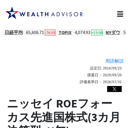
日経平均
65,606.71
TOPIX
4,074.93
NYダウ
53
-76.55
+19.08
用語解説
設定日:
2016/09/23
償還日：
2029/09/20
評価基準日：
2026/07/31
ニッセイ ROEフォー
カス先進国株式(3カ月