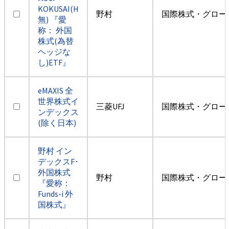
KOKUSAI(H
野村
国際株式・グロー
無) 『愛
称： 外国
株式(為替
ヘッジな
し)ETF』
eMAXIS 全
世界株式イ
三菱UFJ
国際株式・グロー
ンデックス
(除く日本)
野村 イン
デックスF･
外国株式
野村
国際株式・グロー
『愛称：
Funds-i 外
国株式』