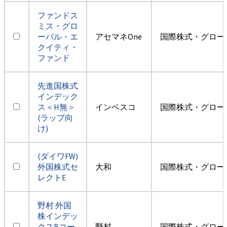
ファンドス
ミス・グロ
ーバル・エ
アセマネOne
国際株式・グロー
クイティ・
ファンド
先進国株式
インデック
ス＜H無＞
インベスコ
国際株式・グロー
(ラップ向
け)
(ダイワFW)
外国株式セ
大和
国際株式・グロー
レクトE
野村 外国
株インデッ
クスBコー
野村
国際株式・グロー