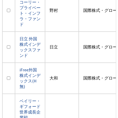
コーリー・
プライベー
野村
国際株式・グロー
ト・インフ
ラ・ファン
ド
日立 外国
株式インデ
日立
国際株式・グロー
ックスファ
ンド
iFree外国
株式インデ
大和
国際株式・グロー
ックス(H
無)
ベイリー・
ギフォード
世界成長企
業戦