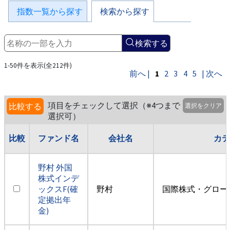
指数一覧から探す
検索から探す
検索する
1-50件を表示(全212件)
前へ |
1
2
3
4
5
| 次へ
項目をチェックして選択（※4つまで
比較する
選択をクリア
選択可）
比較
ファンド名
会社名
カテ
野村 外国
株式インデ
ックスF(確
野村
国際株式・グロー
定拠出年
金)