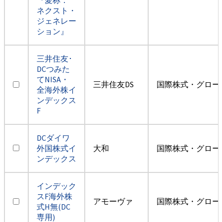
ネクスト・
ジェネレー
ション』
三井住友･
DCつみた
てNISA・
三井住友DS
国際株式・グロー
全海外株イ
ンデックス
F
DCダイワ
外国株式イ
大和
国際株式・グロー
ンデックス
インデック
スF海外株
アモーヴァ
国際株式・グロー
式H無(DC
専用)