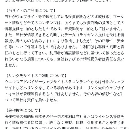
【当サイトのご利用について】
当社がウェブサイト等で展開している投資信託などの比較検索、マーケ
ット情報など全てのコンテンツは、あくまでも投資判断の参考としての
情報提供を目的としたものであり、投資勧誘を目的としてはいません。
また、当社が信頼できると判断したデータ（ライセンス提供を受ける情
報提供者のものも含みます）により作成しましたが、その正確性、安全
性等について保証するものではありません。ご利用はお客様の判断と責
任のもとに行って下さい。利用者が当該情報などに基づいて被ったとさ
れるいかなる損害についても、当社およびその情報提供者は責任を負い
ません。
【リンク先サイトのご利用について】
ウエルスアドバイザーウェブサイトの各コンテンツからは外部のウェブ
サイトなどへリンクをしている場合があります。リンク先のウェブサイ
トは当社が管理運営するものではありません。その内容の信頼性などに
ついて当社は責任を負いません。
【著作権等について】
著作権等の知的所有権その他一切の権利は当社またはライセンス提供を
行う情報提供者に帰属し、許可なく複製、転載、引用することを禁じま
す。掲載しているウェブサイトのURLや情報は、利用者への予告なしに変