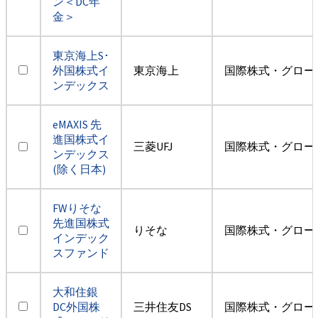
ン＜DC年
金＞
東京海上S･
外国株式イ
東京海上
国際株式・グロー
ンデックス
eMAXIS 先
進国株式イ
三菱UFJ
国際株式・グロー
ンデックス
(除く日本)
FWりそな
先進国株式
りそな
国際株式・グロー
インデック
スファンド
大和住銀
DC外国株
三井住友DS
国際株式・グロー