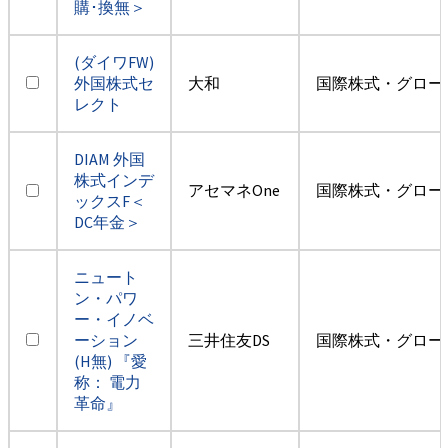
購･換無＞
(ダイワFW)
外国株式セ
大和
国際株式・グロー
レクト
DIAM 外国
株式インデ
アセマネOne
国際株式・グロー
ックスF＜
DC年金＞
ニュート
ン・パワ
ー・イノベ
ーション
三井住友DS
国際株式・グロー
(H無) 『愛
称： 電力
革命』