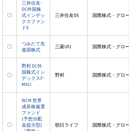
三井住友･
DC外国株
式インデッ
三井住友DS
国際株式・グロー
クスファン
ドS
つみたて先
三菱UFJ
国際株式・グロー
進国株式
野村 DC外
国株式イン
野村
国際株式・グロー
デックスF･
MSCI
WCM 世界
成長株厳選
ファンド
(予想分配
金提示型)
朝日ライフ
国際株式・グロー
『愛称：